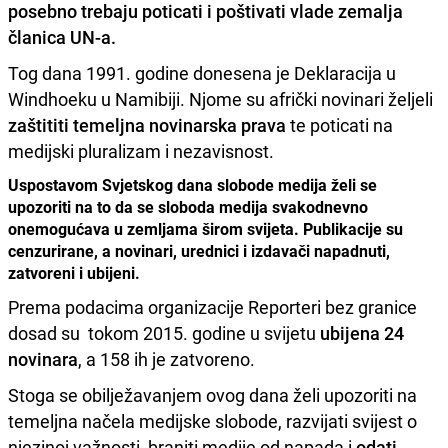
posebno trebaju poticati i poštivati vlade zemalja
članica UN-a.
Tog dana 1991. godine donesena je Deklaracija u
Windhoeku u Namibiji. Njome su afrički novinari željeli
zaštititi temeljna novinarska prava
te poticati na
medijski pluralizam i nezavisnost.
Uspostavom Svjetskog dana slobode medija želi se
upozoriti na to da se sloboda medija svakodnevno
onemogućava u zemljama širom svijeta. Publikacije su
cenzurirane, a novinari, urednici i izdavači napadnuti,
zatvoreni i ubijeni.
Prema podacima organizacije Reporteri bez granice
dosad su tokom 2015. godine u svijetu
ubijena 24
novinara
, a 158 ih je zatvoreno.
Stoga se obilježavanjem ovog dana želi upozoriti na
temeljna načela medijske slobode, razvijati svijest o
njezinoj važnosti, braniti medije od napada i
odati