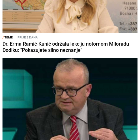
/
TEME
I
PRIJE 2 DANA
Dr. Erma Ramić-Kunić održala lekciju notornom Miloradu
Dodiku: "Pokazujete silno neznanje"