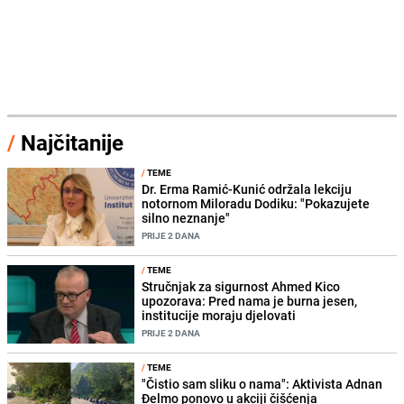
/
Najčitanije
/
TEME
Dr. Erma Ramić-Kunić održala lekciju
notornom Miloradu Dodiku: "Pokazujete
silno neznanje"
PRIJE 2 DANA
/
TEME
Stručnjak za sigurnost Ahmed Kico
upozorava: Pred nama je burna jesen,
institucije moraju djelovati
PRIJE 2 DANA
/
TEME
"Čistio sam sliku o nama": Aktivista Adnan
Đelmo ponovo u akciji čišćenja