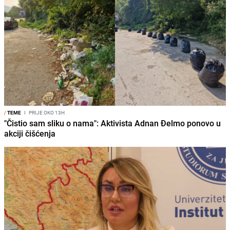
/
TEME
I
PRIJE OKO 13H
"Čistio sam sliku o nama": Aktivista Adnan Đelmo ponovo u
akciji čišćenja