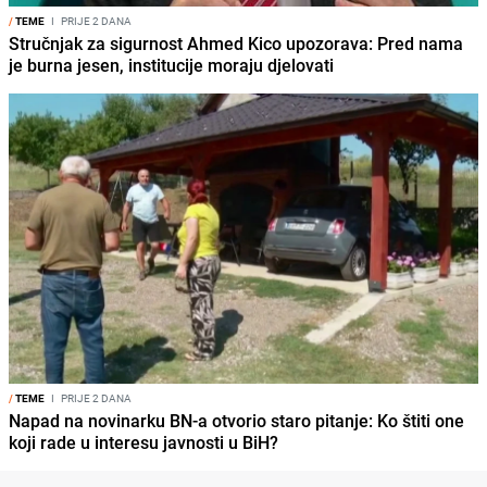
/
TEME
I
PRIJE 2 DANA
Stručnjak za sigurnost Ahmed Kico upozorava: Pred nama
je burna jesen, institucije moraju djelovati
/
TEME
I
PRIJE 2 DANA
Napad na novinarku BN-a otvorio staro pitanje: Ko štiti one
koji rade u interesu javnosti u BiH?