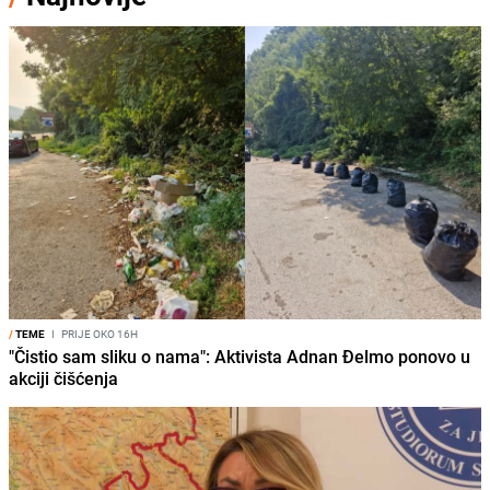
/
TEME
I
PRIJE OKO 16H
"Čistio sam sliku o nama": Aktivista Adnan Đelmo ponovo u
akciji čišćenja