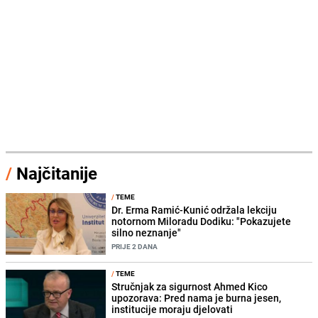
/
Najčitanije
/
TEME
Dr. Erma Ramić-Kunić održala lekciju
notornom Miloradu Dodiku: "Pokazujete
silno neznanje"
PRIJE 2 DANA
/
TEME
Stručnjak za sigurnost Ahmed Kico
upozorava: Pred nama je burna jesen,
institucije moraju djelovati