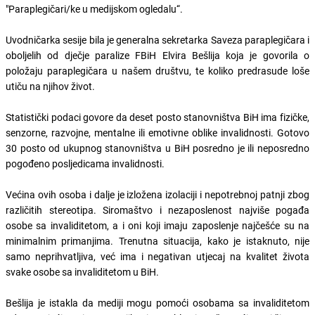
"Paraplegičari/ke u medijskom ogledalu“.
Uvodničarka sesije bila je generalna sekretarka Saveza paraplegičara i
oboljelih od dječje paralize FBiH Elvira Bešlija koja je govorila o
položaju paraplegičara u našem društvu, te koliko predrasude loše
utiču na njihov život.
Statistički podaci govore da deset posto stanovništva BiH ima fizičke,
senzorne, razvojne, mentalne ili emotivne oblike invalidnosti. Gotovo
30 posto od ukupnog stanovništva u BiH posredno je ili neposredno
pogođeno posljedicama invalidnosti.
Većina ovih osoba i dalje je izložena izolaciji i nepotrebnoj patnji zbog
različitih stereotipa. Siromaštvo i nezaposlenost najviše pogađa
osobe sa invaliditetom, a i oni koji imaju zaposlenje najčešće su na
minimalnim primanjima. Trenutna situacija, kako je istaknuto, nije
samo neprihvatljiva, već ima i negativan utjecaj na kvalitet života
svake osobe sa invaliditetom u BiH.
Bešlija je istakla da mediji mogu pomoći osobama sa invaliditetom