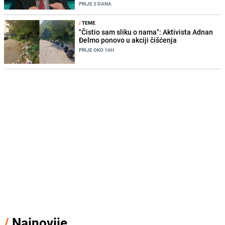
PRIJE 2 DANA
/
TEME
"Čistio sam sliku o nama": Aktivista Adnan
Đelmo ponovo u akciji čišćenja
PRIJE OKO 16H
/
Najnovije