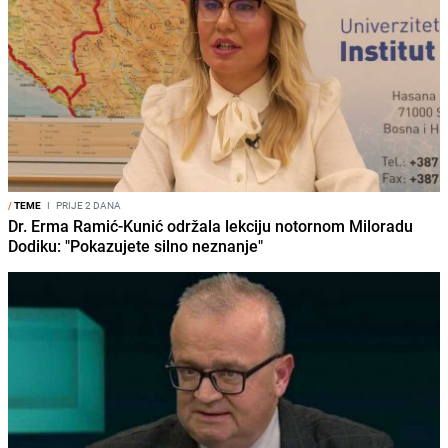
/
TEME
I
PRIJE 2 DANA
Dr. Erma Ramić-Kunić održala lekciju notornom Miloradu
Dodiku: "Pokazujete silno neznanje"