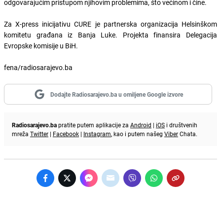
odgovarajućim pristupom njihovim problemima, što većinom i čine.
Za X-press inicijativu CURE je partnerska organizacija Helsinškom
komitetu građana iz Banja Luke. Projekta finansira Delegacija
Evropske komisije u BiH.
fena/radiosarajevo.ba
Dodajte Radiosarajevo.ba u omiljene Google izvore
Radiosarajevo.ba
pratite putem aplikacije za
Android
|
iOS
i društvenih
mreža
Twitter
|
Facebook
|
Instagram
, kao i putem našeg
Viber
Chata.