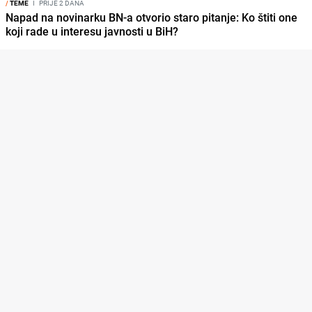
/
TEME
I
PRIJE 2 DANA
Napad na novinarku BN-a otvorio staro pitanje: Ko štiti one
koji rade u interesu javnosti u BiH?