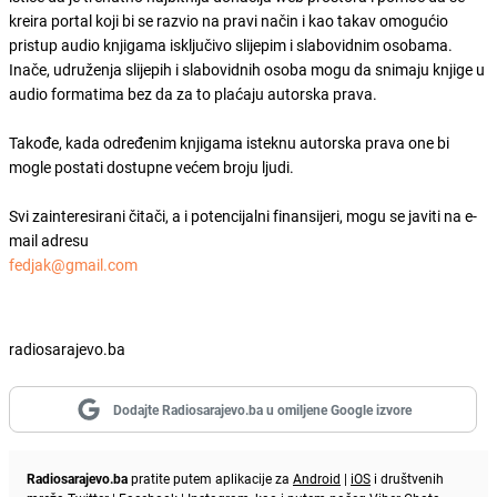
kreira portal koji bi se razvio na pravi način i kao takav omogućio
pristup audio knjigama isključivo slijepim i slabovidnim osobama.
Inače, udruženja slijepih i slabovidnih osoba mogu da snimaju knjige u
audio formatima bez da za to plaćaju autorska prava.
Takođe, kada određenim knjigama isteknu autorska prava one bi
mogle postati dostupne većem broju ljudi.
Svi zainteresirani čitači, a i potencijalni finansijeri, mogu se javiti na e-
mail adresu
fedjak@gmail.com
radiosarajevo.ba
Dodajte Radiosarajevo.ba u omiljene Google izvore
Radiosarajevo.ba
pratite putem aplikacije za
Android
|
iOS
i društvenih