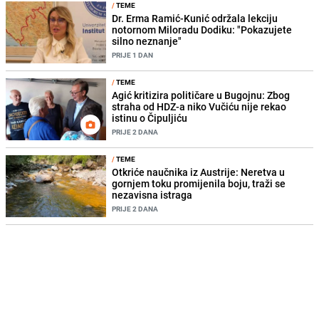
/
TEME
Dr. Erma Ramić-Kunić održala lekciju
notornom Miloradu Dodiku: "Pokazujete
silno neznanje"
PRIJE 1 DAN
/
TEME
Agić kritizira političare u Bugojnu: Zbog
straha od HDZ-a niko Vučiću nije rekao
istinu o Čipuljiću
PRIJE 2 DANA
/
TEME
Otkriće naučnika iz Austrije: Neretva u
gornjem toku promijenila boju, traži se
nezavisna istraga
PRIJE 2 DANA