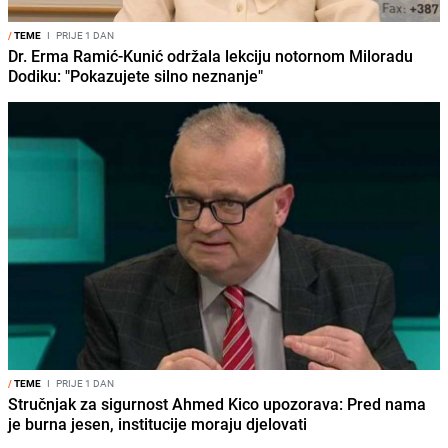
/
TEME
I
PRIJE 1 DAN
Dr. Erma Ramić-Kunić održala lekciju notornom Miloradu
Dodiku: "Pokazujete silno neznanje"
/
TEME
I
PRIJE 1 DAN
Stručnjak za sigurnost Ahmed Kico upozorava: Pred nama
je burna jesen, institucije moraju djelovati