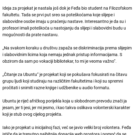
Ideja za projekat je nastala još dok je Feđa bio student na Filozofskom
fakultetu. Tada se prvi put sreo sa poteškoćama koje slijepe i
slabovidne osobe imaju u praćenju nastave. Interesantno je da su i
profesori imali poteškoća u nastojanju da slijepi i slabovidni budu u
mogućnosti da prate nastavu.
„Na svakom koraku u društvu zapaža se diskriminacija prema slijepim
i slabovidnim licima koja nemaju jednak pristup informacijama. S
obzirom da sam po vokaciji bibliotekar, to mi je veoma važno“.
„Čitanje za Ubuntu“ je projekat koji se pokušava fokusirati na čitavu
grupu ljudi koji studiraju na različitim fakultetima i koji su spremni
pročitati i snimiti razne knjige i udžbenike u audio formatu.
Ubuntu je riječ afričkog porijekla koja u slobodnom prevodu znači ja
jesam, jer ti jesi, jer mi jesmo, i kao takva oslikava volonterski karakter
koji je stub ovog cijelog projekta.
Iako je projekat u inicijalnoj fazi, već se javio veliki broj volontera. Feđa
ističe da je trenutno najbitnija donacija web prostora i pomoć da se