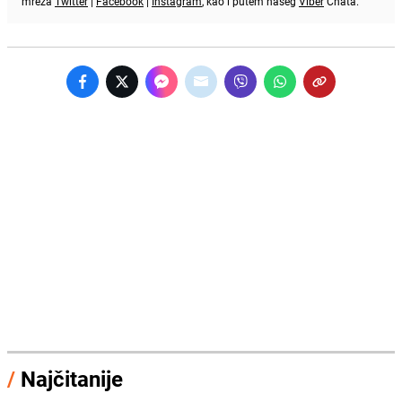
mreža
Twitter
|
Facebook
|
Instagram
, kao i putem našeg
Viber
Chata.
/
Najčitanije