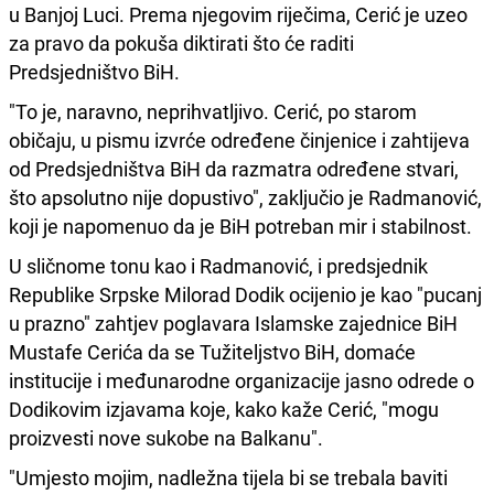
u Banjoj Luci. Prema njegovim riječima, Cerić je uzeo
za pravo da pokuša diktirati što će raditi
Predsjedništvo BiH.
"To je, naravno, neprihvatljivo. Cerić, po starom
običaju, u pismu izvrće određene činjenice i zahtijeva
od Predsjedništva BiH da razmatra određene stvari,
što apsolutno nije dopustivo", zaključio je Radmanović,
koji je napomenuo da je BiH potreban mir i stabilnost.
U sličnome tonu kao i Radmanović, i predsjednik
Republike Srpske Milorad Dodik ocijenio je kao "pucanj
u prazno" zahtjev poglavara Islamske zajednice BiH
Mustafe Cerića da se Tužiteljstvo BiH, domaće
institucije i međunarodne organizacije jasno odrede o
Dodikovim izjavama koje, kako kaže Cerić, "mogu
proizvesti nove sukobe na Balkanu".
"Umjesto mojim, nadležna tijela bi se trebala baviti