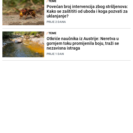
/
TEME
Povećan broj intervencija zbog stršljenova:
Kako se zaštititi od uboda i koga pozvati za
uklanjanje?
PRIJE 2 DANA
/
TEME
Otkriće naučnika iz Austrije: Neretva u
gornjem toku promijenila boju, traži se
nezavisna istraga
PRIJE 1 DAN