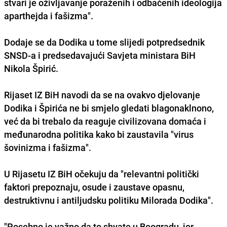
stvari je oživljavanje poraženih i odbačenih ideologija
aparthejda i fašizma".
Dodaje se da Dodika u tome slijedi potpredsednik
SNSD-a i predsedavajući Savjeta ministara BiH
Nikola Špirić.
Rijaset IZ BiH navodi da se na ovakvo djelovanje
Dodika i Špirića ne bi smjelo gledati blagonaklnono,
već da bi trebalo da reaguje civilizovana domaća i
međunarodna politika kako bi zaustavila "virus
šovinizma i fašizma".
U Rijasetu IZ BiH očekuju da "relevantni politički
faktori prepoznaju, osude i zaustave opasnu,
destruktivnu i antiljudsku politiku Milorada Dodika".
"Posebno je važno da to shvate u Beogradu, jer