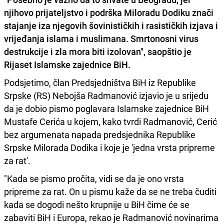
njihovo prijateljstvo i podrška Miloradu Dodiku znači
stajanje iza njegovih šovinističkih i rasističkih izjava i
vrijeđanja islama i muslimana. Smrtonosni virus
destrukcije i zla mora biti izolovan", saopštio je
Rijaset Islamske zajednice BiH.
Podsjetimo, član Predsjedništva BiH iz Republike
Srpske (RS) Nebojša Radmanović izjavio je u srijedu
da je dobio pismo poglavara Islamske zajednice BiH
Mustafe Cerića u kojem, kako tvrdi Radmanović, Cerić
bez argumenata napada predsjednika Republike
Srpske Milorada Dodika i koje je 'jedna vrsta pripreme
za rat'.
"Kada se pismo pročita, vidi se da je ono vrsta
pripreme za rat. On u pismu kaže da se ne treba čuditi
kada se dogodi nešto krupnije u BiH čime će se
zabaviti BiH i Europa, rekao je Radmanović novinarima