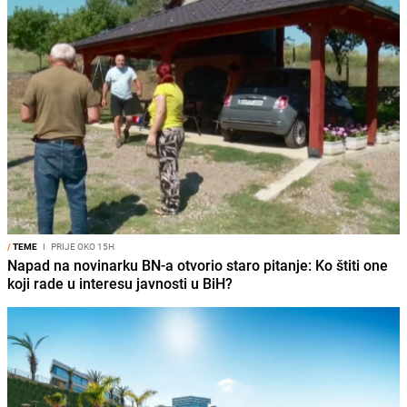
/
TEME
I
PRIJE OKO 15H
Napad na novinarku BN-a otvorio staro pitanje: Ko štiti one
koji rade u interesu javnosti u BiH?