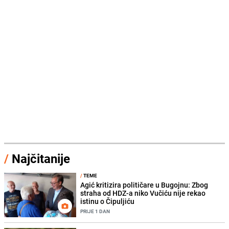
/
Najčitanije
/
TEME
Agić kritizira političare u Bugojnu: Zbog
straha od HDZ-a niko Vučiću nije rekao
istinu o Čipuljiću
PRIJE 1 DAN