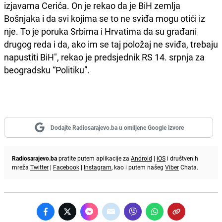
izjavama Cerića. On je rekao da je BiH zemlja
Bošnjaka i da svi kojima se to ne sviđa mogu otići iz
nje. To je poruka Srbima i Hrvatima da su građani
drugog reda i da, ako im se taj položaj ne sviđa, trebaju
napustiti BiH", rekao je predsjednik RS 14. srpnja za
beogradsku “Politiku”.
Dodajte Radiosarajevo.ba u omiljene Google izvore
Radiosarajevo.ba
pratite putem aplikacije za
Android
|
iOS
i društvenih
mreža
Twitter
|
Facebook
|
Instagram
, kao i putem našeg
Viber
Chata.