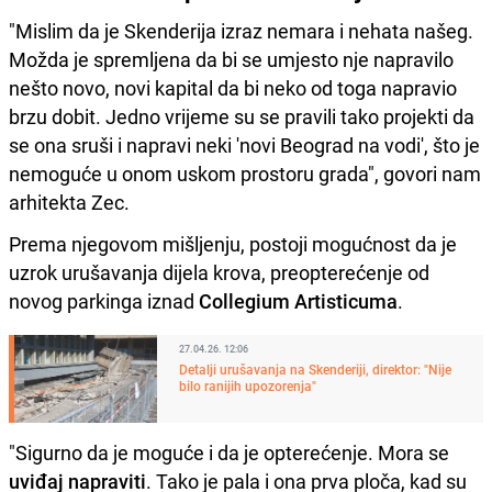
"Mislim da je Skenderija izraz nemara i nehata našeg.
Možda je spremljena da bi se umjesto nje napravilo
nešto novo, novi kapital da bi neko od toga napravio
brzu dobit. Jedno vrijeme su se pravili tako projekti da
se ona sruši i napravi neki 'novi Beograd na vodi', što je
nemoguće u onom uskom prostoru grada", govori nam
arhitekta Zec.
Prema njegovom mišljenju, postoji mogućnost da je
uzrok urušavanja dijela krova, preopterećenje od
novog parkinga iznad
Collegium Artisticuma
.
27.04.26. 12:06
Detalji urušavanja na Skenderiji, direktor: "Nije
bilo ranijih upozorenja"
"Sigurno da je moguće i da je opterećenje. Mora se
uviđaj napraviti
. Tako je pala i ona prva ploča, kad su