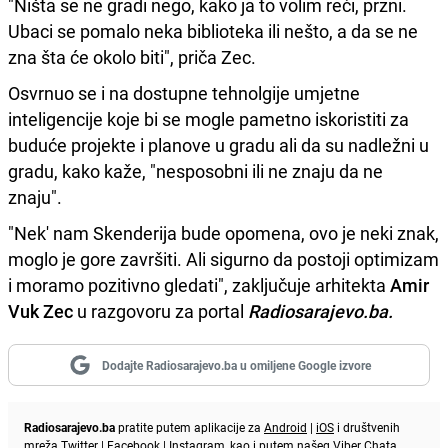
"Ništa se ne gradi nego, kako ja to volim reći, przni.
Ubaci se pomalo neka biblioteka ili nešto, a da se ne
zna šta će okolo biti", priča Zec.
Osvrnuo se i na dostupne tehnolgije umjetne
inteligencije koje bi se mogle pametno iskoristiti za
buduće projekte i planove u gradu ali da su nadležni u
gradu, kako kaže, "nesposobni ili ne znaju da ne
znaju".
"Nek' nam Skenderija bude opomena, ovo je neki znak,
moglo je gore završiti. Ali sigurno da postoji optimizam
i moramo pozitivno gledati", zaključuje arhitekta
Amir
Vuk Zec
u razgovoru za portal
Radiosarajevo.ba.
Dodajte Radiosarajevo.ba u omiljene Google izvore
Radiosarajevo.ba
pratite putem aplikacije za
Android
|
iOS
i društvenih
mreža
Twitter
|
Facebook
|
Instagram
, kao i putem našeg
Viber
Chata.