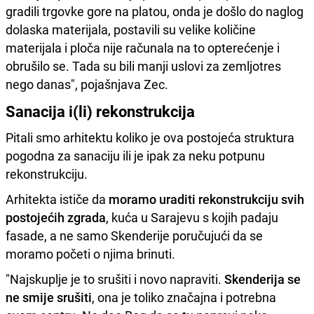
gradili trgovke gore na platou, onda je došlo do naglog
dolaska materijala, postavili su velike količine
materijala i ploča nije računala na to opterećenje i
obrušilo se. Tada su bili manji uslovi za zemljotres
nego danas", pojašnjava Zec.
Sanacija i(li) rekonstrukcija
Pitali smo arhitektu koliko je ova postojeća struktura
pogodna za sanaciju ili je ipak za neku potpunu
rekonstrukciju.
Arhitekta ističe da
moramo uraditi rekonstrukciju svih
postojećih zgrada
, kuća u Sarajevu s kojih padaju
fasade, a ne samo Skenderije poručujući da se
moramo početi o njima brinuti.
"Najskuplje je to srušiti i novo napraviti.
Skenderija se
ne smije srušiti
, ona je toliko značajna i potrebna