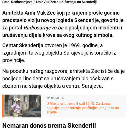
Foto: Radiosarajevo / Amir Vuk Zec o urušavanju na Skenderiji
Arhitekta Amir Vuk Zec koji je krajem prošle godine
predstavio viziju novog izgleda Skenderije, govorio je
za portal
Radiosarajevo.ba
o posljednjem incidentu i
urušavanju dijela krova sa ovog kultnog simbola.
Centar Skenderija
otvoren je 1969. godine, a
izgradnjom takvog objekta Sarajevo je iskoračilo iz
provincije.
Na početku našeg razgovora, arhitekta Zec ističe da je
posljednji incident sa urušavanjem bio očekivan s
obzirom na stanje objekta u centru Sarajeva.
TRENDING
U Mostaru jutros u 8 sati 30 °C: Za danas
objavljeno upozorenje, pročitajte i prognozu do
srijede
Nemaran donos prema Skenderiji