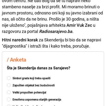
ovom centru. Ne dao Bog da se tu napravi neko
stambeno naselje za brzi profit. Mi moramo brinuti o
javnom prostoru, odnosno oni koji su javno izabrani od
nas, ali očito da ne brinu. Prošlo je 30 godina, a ništa
nije uloženo", pojašnjava arhitekta
Amir Vuk Zec
u
razgovoru za portal
Radiosarajevo.ba.
Hitni naredni korak
za Skenderiju bi bio da se napravi
"dijagnostika" i istraži šta i kako treba, poručuje.
/
Anketa
Šta je Skenderija danas za Sarajevo?
Simbol grada koji treba spasiti
Zapušten objekat bez budućnosti
Veliki propušten potencijal
Emotivna uspomena starijih generacija