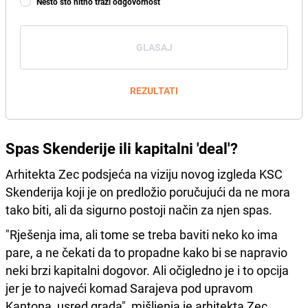
Nešto što hitno traži odgovornost
GLASAJ
REZULTATI
Spas Skenderije ili kapitalni 'deal'?
Arhitekta Zec podsjeća na viziju novog izgleda KSC
Skenderija koji je on predložio poručujući da ne mora
tako biti, ali da sigurno postoji način za njen spas.
"Rješenja ima, ali tome se treba baviti neko ko ima
pare, a ne čekati da to propadne kako bi se napravio
neki brzi kapitalni dogovor. Ali očigledno je i to opcija
jer je to najveći komad Sarajeva pod upravom
Kantona, usred grada", mišljenja je arhitekta Zec.