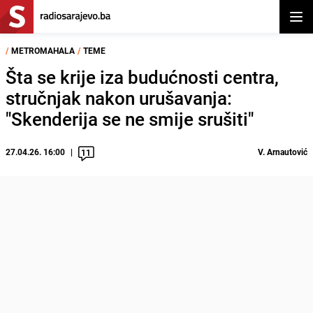
Otvor
/
METROMAHALA
/
TEME
Šta se krije iza budućnosti centra,
stručnjak nakon urušavanja:
"Skenderija se ne smije srušiti"
27.04.26. 16:00
V. Arnautović
11