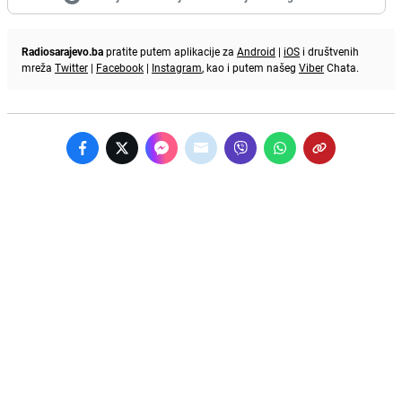
Radiosarajevo.ba
pratite putem aplikacije za
Android
|
iOS
i društvenih
mreža
Twitter
|
Facebook
|
Instagram
, kao i putem našeg
Viber
Chata.