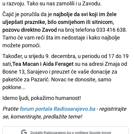
u razvoju. Tako su nas zamolili i u Zavodu.
Čajić je poručila da je
najbolje da svi koji im žele
uljepšati praznike, bilo osmijehom ili sitnicom,
pozovu direktno Zavod
na broj telefona 033 416 638.
Tamo će vam reći šta im nedostaje i kako najbolje
možete pomoći.
Također, u
srijedu 9. decembra, u periodu od 17 do 19
sati,
Tea Macan i Aida Feraget
su na adresi Zmaja od
Bosne 13, Sarajevo i preuzet će vaše donacije za
paketiće za Pazarić. Novac ne donosite, samo
poklone...
Idemo ljudi, pokažimo humanost!
Pratite
forum portala Radiosarajevo.ba
- registrirajte
se, komentirajte, predlažite teme!
Dodajte Radiosarajevo.ba u omiljene Google izvore