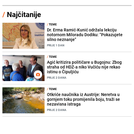
/
Najčitanije
/
TEME
Dr. Erma Ramić-Kunić održala lekciju
notornom Miloradu Dodiku: "Pokazujete
silno neznanje"
PRIJE 1 DAN
/
TEME
Agić kritizira političare u Bugojnu: Zbog
straha od HDZ-a niko Vučiću nije rekao
istinu o Čipuljiću
PRIJE 2 DANA
/
TEME
Otkriće naučnika iz Austrije: Neretva u
gornjem toku promijenila boju, traži se
nezavisna istraga
PRIJE 2 DANA