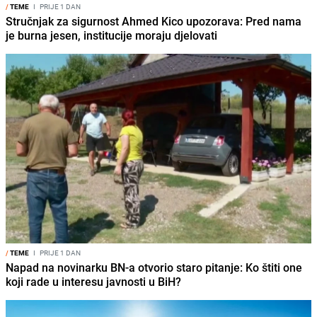
/
TEME
I
PRIJE 1 DAN
Stručnjak za sigurnost Ahmed Kico upozorava: Pred nama
je burna jesen, institucije moraju djelovati
/
TEME
I
PRIJE 1 DAN
Napad na novinarku BN-a otvorio staro pitanje: Ko štiti one
koji rade u interesu javnosti u BiH?