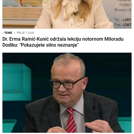
/
TEME
I
PRIJE 1 DAN
Dr. Erma Ramić-Kunić održala lekciju notornom Miloradu
Dodiku: "Pokazujete silno neznanje"