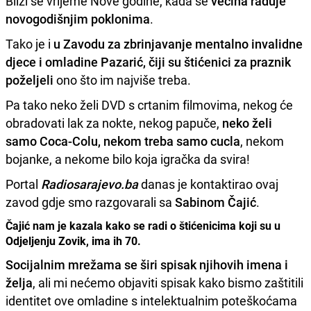
Bliži se vrijeme Nove godine, kada se
većina raduje
novogodišnjim poklonima
.
Tako je i
u Zavodu za zbrinjavanje mentalno invalidne
djece i omladine Pazarić, čiji su štićenici za praznik
poželjeli
ono što im najviše treba.
Pa tako neko želi DVD s crtanim filmovima, nekog će
obradovati lak za nokte, nekog papuče,
neko želi
samo Coca-Colu, nekom treba samo cucla
, nekom
bojanke, a nekome bilo koja igračka da svira!
Portal
Radiosarajevo.ba
danas je kontaktirao ovaj
zavod gdje smo razgovarali sa
Sabinom Čajić
.
Čajić nam je kazala kako se radi o štićenicima koji su u
Odjeljenju Zovik, ima ih 70.
Socijalnim mrežama se širi spisak njihovih imena i
želja
, ali mi nećemo objaviti spisak kako bismo zaštitili
identitet ove omladine s intelektualnim poteškoćama