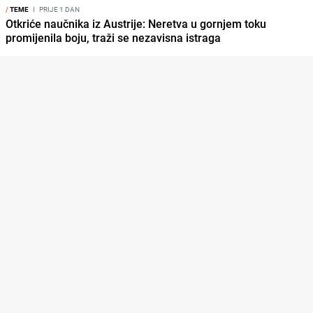
/
TEME
I
PRIJE 1 DAN
Otkriće naučnika iz Austrije: Neretva u gornjem toku
promijenila boju, traži se nezavisna istraga