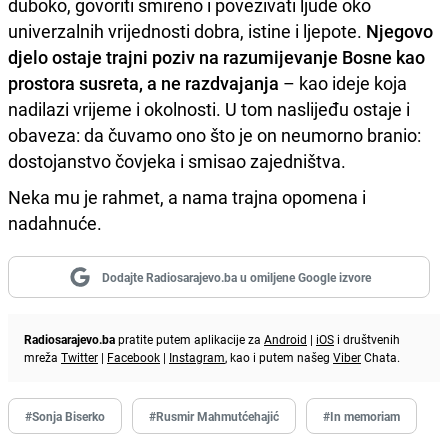
duboko, govoriti smireno i povezivati ljude oko
univerzalnih vrijednosti dobra, istine i ljepote.
Njegovo
djelo ostaje trajni poziv na razumijevanje Bosne kao
prostora susreta, a ne razdvajanja
– kao ideje koja
nadilazi vrijeme i okolnosti. U tom naslijeđu ostaje i
obaveza: da čuvamo ono što je on neumorno branio:
dostojanstvo čovjeka i smisao zajedništva.
Neka mu je rahmet, a nama trajna opomena i
nadahnuće.
Dodajte Radiosarajevo.ba u omiljene Google izvore
Radiosarajevo.ba
pratite putem aplikacije za
Android
|
iOS
i društvenih
mreža
Twitter
|
Facebook
|
Instagram
, kao i putem našeg
Viber
Chata.
#Sonja Biserko
#Rusmir Mahmutćehajić
#In memoriam