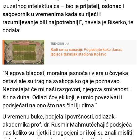
izuzetnog intelektualca – bio je
prijatelj, oslonac i
sagovornik u vremenima kada su riječi i
razumijevanje bili najpotrebniji
", navela je Biserko, te
dodala:
TRENDING
Radi se na sanaciji: Pogledajte kako danas
izgleda travnjak stadiona Koševo
"Njegova blagost, moralna jasnoća i vjera u čovjeka
ostavljale su trag na svakoga ko ga je poznavao.
Nedostajat će mi naši razgovori, njegova smirenost i
širina duha. Odlazi čovjek koji je umio povezivati i
podsjećati na ono što nas čini ljudima."
U vremenu buke, podjela i površnosti, odlazak
akademika prof. dr. Rusmir Mahmutćehajić podsjeća
nas koliko su rijetki i dragocjeni oni koji su znali misliti