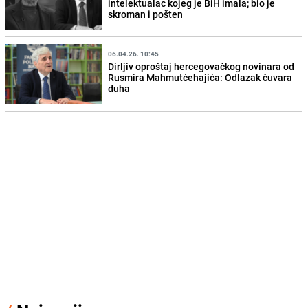
intelektualac kojeg je BiH imala; bio je
skroman i pošten
06.04.26. 10:45
Dirljiv oproštaj hercegovačkog novinara od
Rusmira Mahmutćehajića: Odlazak čuvara
duha