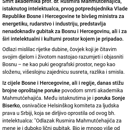
Smrt akademika prof. dr. Rusmira Mahmutćehajića,
istaknutog intelektualca, prvog potpredsjednika Vlade
Republike Bosne i Hercegovine te bivšeg ministra za
energetiku, rudarstvo i industriju, predstavlja
nenadoknadiv gubitak za Bosnu i Hercegovinu, ali i za
širi intelektualni i kulturni prostor kojem je pripadao.
Odlazi mislilac rijetke dubine, čovjek koji je čitavim
svojim djelom i životom nastojao razumjeti i objasniti
Bosnu – ne kao puki geografski prostor, nego kao
složenu, višeslojnu zajednicu susreta, razlika i smisla.
Iz cijele Bosne i Hercegovine, ali i regije, danas stižu
brojne oproštajne poruke
povodom smrti akademika
Mahmutćehajića. Među istaknutima je i
poruka Sonje
Biserko
, osnivačice Helsinškog komiteta za ljudska
prava u Srbiji, koja se dirljivo oprostila od ovog bh.
intelektualca: "Odlazak Rusmira Mahmutćehajića za
mene je i duboko lični gubitak. Bio je mnogo više od