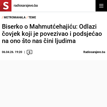
Otvor
/
METROMAHALA
/
TEME
Biserko o Mahmutćehajiću: Odlazi
čovjek koji je povezivao i podsjećao
na ono što nas čini ljudima
06.04.26. 19:20
Radiosarajevo.ba
0