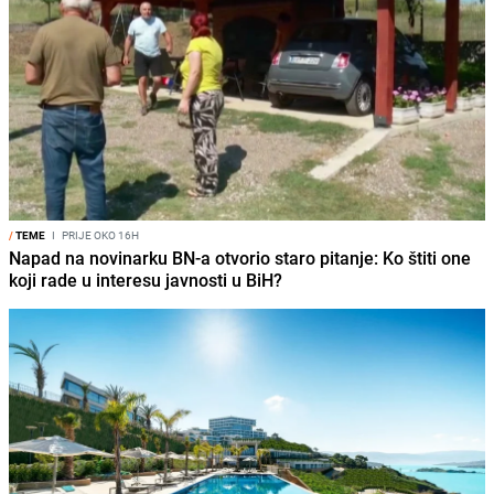
/
TEME
I
PRIJE OKO 16H
Napad na novinarku BN-a otvorio staro pitanje: Ko štiti one
koji rade u interesu javnosti u BiH?