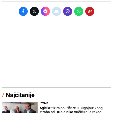
/
Najčitanije
/
TEME
Agić kritizira političare u Bugojnu: Zbog
straha od HDZ-a niko Vučiću nije rekao