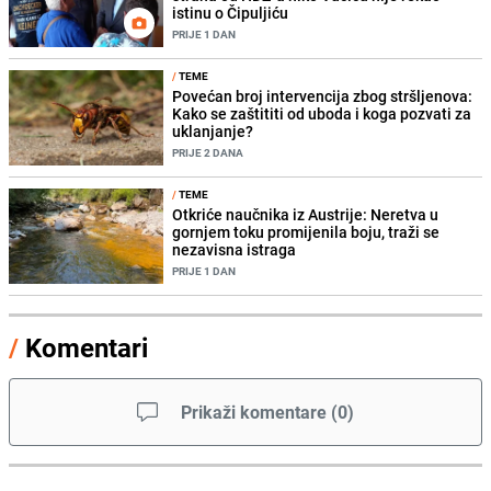
istinu o Čipuljiću
PRIJE 1 DAN
/
TEME
Povećan broj intervencija zbog stršljenova:
Kako se zaštititi od uboda i koga pozvati za
uklanjanje?
PRIJE 2 DANA
/
TEME
Otkriće naučnika iz Austrije: Neretva u
gornjem toku promijenila boju, traži se
nezavisna istraga
PRIJE 1 DAN
/
Komentari
Prikaži komentare
(
0
)