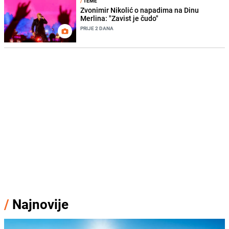
/
TEME
Zvonimir Nikolić o napadima na Dinu
Merlina: "Zavist je čudo"
PRIJE 2 DANA
/
Najnovije