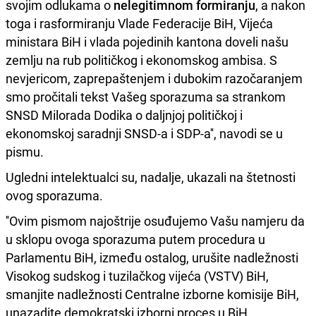
svojim odlukama o
nelegitimnom formiranju
, a nakon
toga i rasformiranju Vlade Federacije BiH, Vijeća
ministara BiH i vlada pojedinih kantona doveli našu
zemlju na rub političkog i ekonomskog ambisa. S
nevjericom, zaprepaštenjem i dubokim razočaranjem
smo pročitali tekst Vašeg sporazuma sa strankom
SNSD Milorada Dodika o daljnjoj političkoj i
ekonomskoj saradnji SNSD-a i SDP-a'', navodi se u
pismu.
Ugledni intelektualci su, nadalje, ukazali na štetnosti
ovog sporazuma.
''Ovim pismom najoštrije osuđujemo Vašu namjeru da
u sklopu ovoga sporazuma putem procedura u
Parlamentu BiH, između ostalog, urušite nadležnosti
Visokog sudskog i tuzilačkog vijeća (VSTV) BiH,
smanjite nadležnosti Centralne izborne komisije BiH,
unazadite demokratski izborni proces u BiH