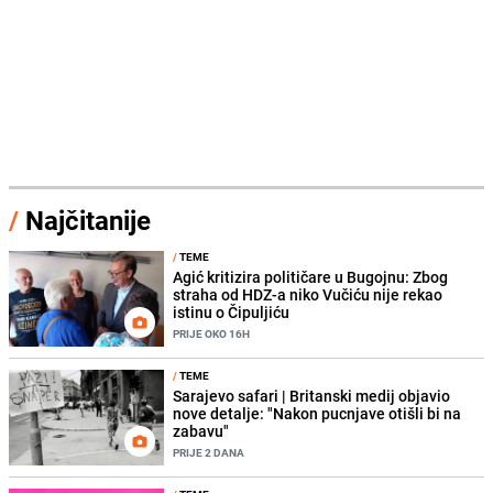
/
Najčitanije
/
TEME
Agić kritizira političare u Bugojnu: Zbog
straha od HDZ-a niko Vučiću nije rekao
istinu o Čipuljiću
PRIJE OKO 16H
/
TEME
Sarajevo safari | Britanski medij objavio
nove detalje: "Nakon pucnjave otišli bi na
zabavu"
PRIJE 2 DANA