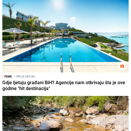
/
TEME
I
PRIJE OKO 8H
Gdje ljetuju građani BiH? Agencije nam otkrivaju šta je ove
godine "hit destinacija"