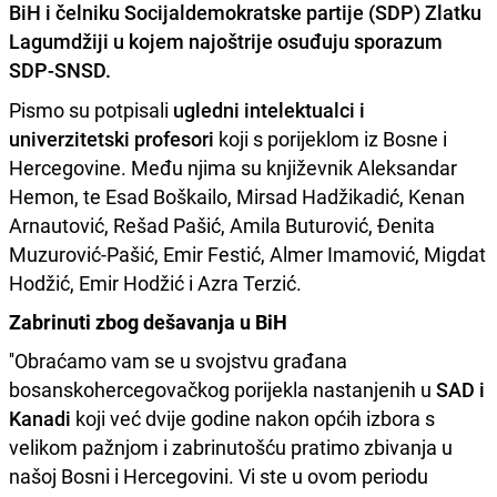
BiH i čelniku Socijaldemokratske partije (SDP)
Zlatku
Lagumdžiji
u kojem najoštrije osuđuju sporazum
SDP-SNSD
.
Pismo su potpisali
ugledni intelektualci i
univerzitetski profesori
koji s porijeklom iz Bosne i
Hercegovine. Među njima su književnik Aleksandar
Hemon, te Esad Boškailo, Mirsad Hadžikadić, Kenan
Arnautović, Rešad Pašić, Amila Buturović, Đenita
Muzurović-Pašić, Emir Festić, Almer Imamović, Migdat
Hodžić, Emir Hodžić i Azra Terzić.
Zabrinuti zbog dešavanja u BiH
''Obraćamo vam se u svojstvu građana
bosanskohercegovačkog porijekla nastanjenih u
SAD i
Kanadi
koji već dvije godine nakon općih izbora s
velikom pažnjom i zabrinutošću pratimo zbivanja u
našoj Bosni i Hercegovini. Vi ste u ovom periodu