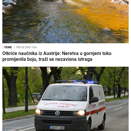
/
TEME
I
PRIJE OKO 10H
Otkriće naučnika iz Austrije: Neretva u gornjem toku
promijenila boju, traži se nezavisna istraga