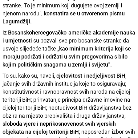
stranke. To je minimum koji dugujete ovoj zemlji i
njenom narodu“,
konstatira se u otvorenom pismu
Lagumdžiji.
Iz
Bosanskohercegovačko-američke akademije nauka
i umjetnosti
su pozvali sve pro-bosanske stranke da
usvoje slijedeće tačke „
kao minimum kriterija koji se
moraju podržati i održati u svim pregovorima s bilo
kojim političkim snagama u zemlji i svijetu“.
To su, kako su, naveli,
cjelovitost i nedjeljivost BiH
;
jačanje svih državnih institucija koje to osiguravaju;
konstitutivnost i ravnopravnost svih naroda na cijeloj
teritoriji BiH; prihvatanje principa državne imovine na
cijeloj teritoriji BiH; neotuđivost BiH državljanstva bez
obzira na mjesto prebivališta i druga državljanstva;
sloboda vjere i neprikosnovenost svih vjerskih
objekata na cijeloj teritoriji BiH
; neposredan izbor svih