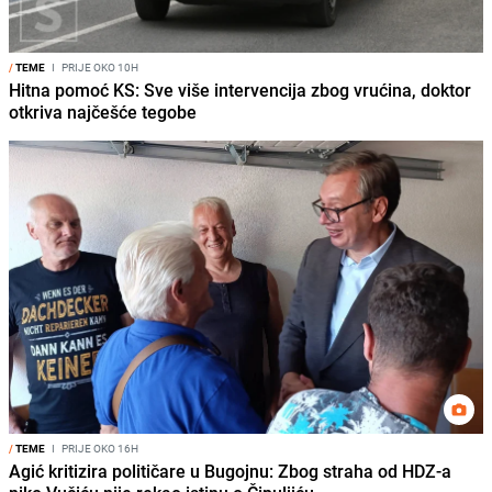
/
TEME
I
PRIJE OKO 10H
Hitna pomoć KS: Sve više intervencija zbog vrućina, doktor
otkriva najčešće tegobe
/
TEME
I
PRIJE OKO 16H
Agić kritizira političare u Bugojnu: Zbog straha od HDZ-a