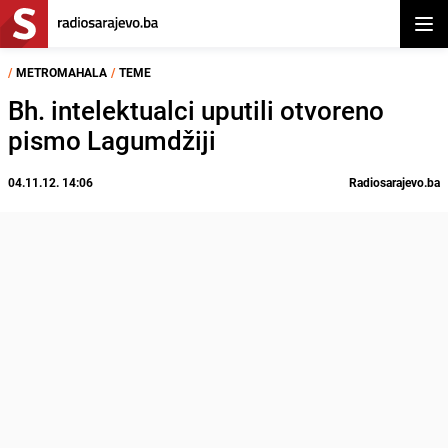
Otvor
/
METROMAHALA
/
TEME
Bh. intelektualci uputili otvoreno
pismo Lagumdžiji
04.11.12. 14:06
Radiosarajevo.ba