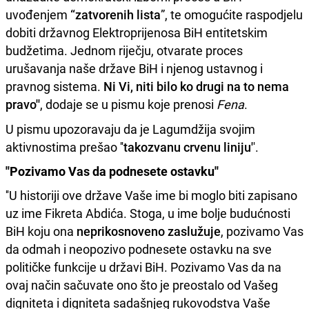
uvođenjem
“zatvorenih lista
”, te omogućite raspodjelu
dobiti državnog Elektroprijenosa BiH entitetskim
budžetima. Jednom riječju, otvarate proces
urušavanja naše države BiH i njenog ustavnog i
pravnog sistema.
Ni Vi, niti bilo ko drugi na to nema
pravo''
, dodaje se u pismu koje prenosi
Fena
.
U pismu upozoravaju da je Lagumdžija svojim
aktivnostima prešao ''
takozvanu crvenu liniju'
'.
''Pozivamo Vas da podnesete ostavku''
''U historiji ove države Vaše ime bi moglo biti zapisano
uz ime Fikreta Abdića. Stoga, u ime bolje budućnosti
BiH koju ona
neprikosnoveno zaslužuje
, pozivamo Vas
da odmah i neopozivo podnesete ostavku na sve
političke funkcije u državi BiH. Pozivamo Vas da na
ovaj način sačuvate ono što je preostalo od Vašeg
digniteta i digniteta sadašnjeg rukovodstva Vaše