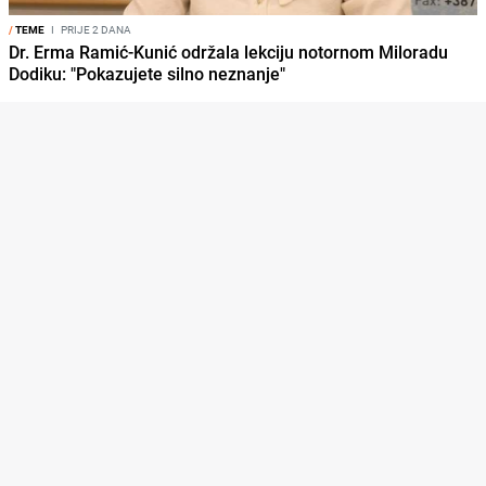
/
TEME
I
PRIJE 2 DANA
Dr. Erma Ramić-Kunić održala lekciju notornom Miloradu
Dodiku: "Pokazujete silno neznanje"