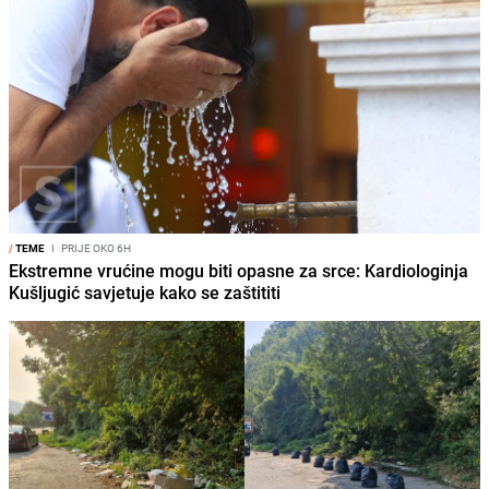
/
TEME
I
PRIJE OKO 6H
Ekstremne vrućine mogu biti opasne za srce: Kardiologinja
Kušljugić savjetuje kako se zaštititi