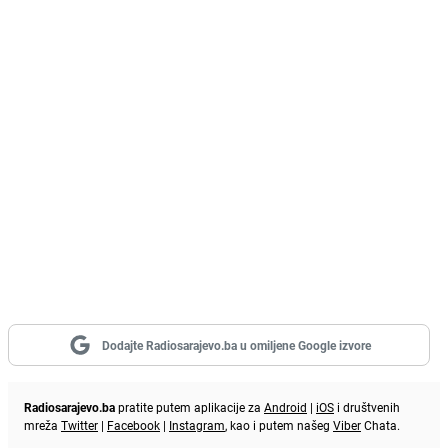
Dodajte Radiosarajevo.ba u omiljene Google izvore
Radiosarajevo.ba
pratite putem aplikacije za
Android
|
iOS
i društvenih
mreža
Twitter
|
Facebook
|
Instagram
, kao i putem našeg
Viber
Chata.