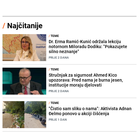
/
Najčitanije
/
TEME
Dr. Erma Ramić-Kunić održala lekciju
notornom Miloradu Dodiku: "Pokazujete
silno neznanje"
PRIJE 2 DANA
/
TEME
Stručnjak za sigurnost Ahmed Kico
upozorava: Pred nama je burna jesen,
institucije moraju djelovati
PRIJE 2 DANA
/
TEME
"Čistio sam sliku o nama": Aktivista Adnan
Đelmo ponovo u akciji čišćenja
PRIJE 1 DAN