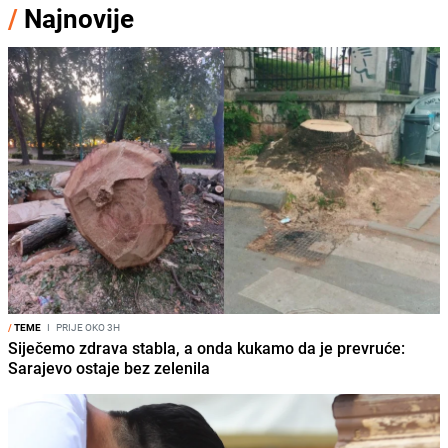
/
Najnovije
/
TEME
I
PRIJE OKO 3H
Siječemo zdrava stabla, a onda kukamo da je prevruće:
Sarajevo ostaje bez zelenila