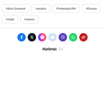
#Anto Domazet
#analiza
#Federacija BiH
#Europa
#svijet
#radnici
52
Dijeljenja