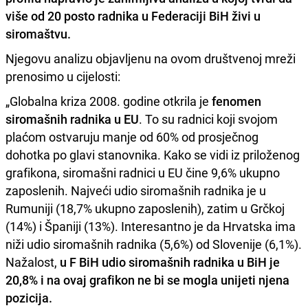
više od 20 posto radnika u Federaciji BiH živi u
siromaštvu.
Njegovu analizu objavljenu na ovom društvenoj mreži
prenosimo u cijelosti:
„Globalna kriza 2008. godine otkrila je
fenomen
siromašnih radnika u EU
. To su radnici koji svojom
plaćom ostvaruju manje od 60% od prosječnog
dohotka po glavi stanovnika. Kako se vidi iz priloženog
grafikona, siromašni radnici u EU čine 9,6% ukupno
zaposlenih. Najveći udio siromašnih radnika je u
Rumuniji (18,7% ukupno zaposlenih), zatim u Grčkoj
(14%) i Španiji (13%). Interesantno je da Hrvatska ima
niži udio siromašnih radnika (5,6%) od Slovenije (6,1%).
Nažalost,
u F BiH udio siromašnih radnika u BiH je
20,8% i na ovaj grafikon ne bi se mogla unijeti njena
pozicija.