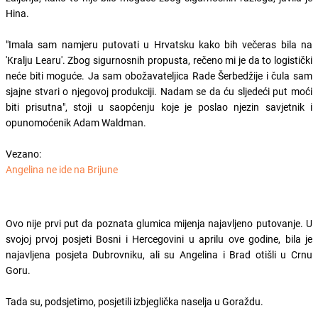
Hina.
"Imala sam namjeru putovati u Hrvatsku kako bih večeras bila na
'Kralju Learu'. Zbog sigurnosnih propusta, rečeno mi je da to logistički
neće biti moguće. Ja sam obožavateljica Rade Šerbedžije i čula sam
sjajne stvari o njegovoj produkciji. Nadam se da ću sljedeći put moći
biti prisutna", stoji u saopćenju koje je poslao njezin savjetnik i
opunomoćenik Adam Waldman.
Vezano:
Angelina ne ide na Brijune
Ovo nije prvi put da poznata glumica mijenja najavljeno putovanje. U
svojoj prvoj posjeti Bosni i Hercegovini u aprilu ove godine, bila je
najavljena posjeta Dubrovniku, ali su Angelina i Brad otišli u Crnu
Goru.
Tada su, podsjetimo, posjetili izbjeglička naselja u Goraždu.