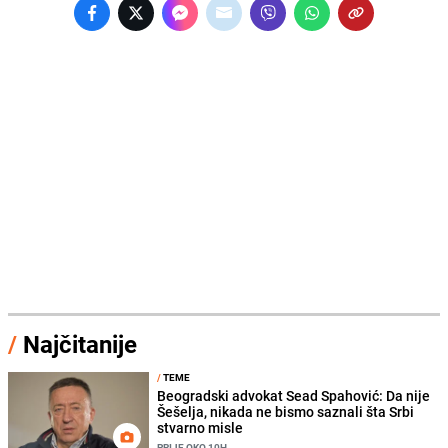
/
Najčitanije
/
TEME
Beogradski advokat Sead Spahović: Da nije
Šešelja, nikada ne bismo saznali šta Srbi
stvarno misle
PRIJE OKO 10H