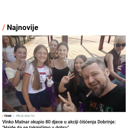
/
Najnovije
/
TEME
I
PRIJE OKO 7H
Vinko Malnar okupio 80 djece u akciji čišćenja Dobrinje:
"Hajde da se takmičimo u dobru"