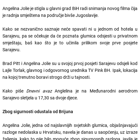
Angelina Jolie je stigla u glavni grad BiH radi snimanja novog filma čija
je radnja smještena na područje bivše Jugoslavije.
Kako se nezvanično saznaje neće spavati ni u jednom od hotela u
Sarajevu, pa se očekuje da će poznata glumica odsjesti u privatnom
smještaju, baš kao što je to učinila prilikom svoje prve posjete
Sarajevu.
Brad Pitt i Angelina Jolie su u svojoj prvoj posjeti Sarajevu odsjeli kod
Lajle Torlak, glavnog i odgovornog urednika TV Pink BH. Ipak, lokacija
na kojoj trenutno boravi strogo drži u tajnosti.
Kako piše
Dnevni avaz
Anglelina je na Međunarodni aerodrom
Sarajevo sletjela u 17,30 sa dvoje djece.
Zbog sigurnosti odustala od Brijuna
Angelina Jolie, jedna od najslavnijih svjetskih glumica, objašnjavajući
razloge nedolaska u Hrvatsku, navela je danas u saopćenju, uz izraze
žaljenja, kako to nije bilo moguće zbog sigurnosnih razloga, javila je