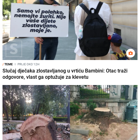
/
TEME
I
PRIJE OKO 12H
Slučaj dječaka zlostavljanog u vrtiću Bambini: Otac traži
odgovore, vlast ga optužuje za klevetu