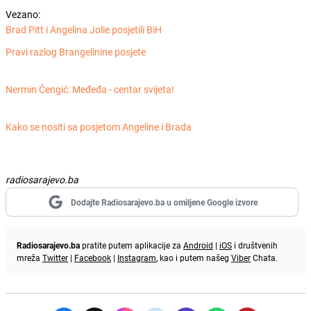
Vezano:
Brad Pitt i Angelina Jolie posjetili BiH
Pravi razlog Brangelinine posjete
Nermin Čengić: Međeđa - centar svijeta!
Kako se nositi sa posjetom Angeline i Brada
radiosarajevo.ba
Dodajte Radiosarajevo.ba u omiljene Google izvore
Radiosarajevo.ba
pratite putem aplikacije za
Android
|
iOS
i društvenih
mreža
Twitter
|
Facebook
|
Instagram
, kao i putem našeg
Viber
Chata.