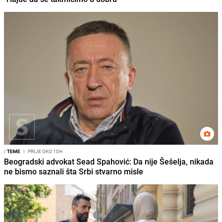
/
TEME
I
PRIJE OKO 10H
Beogradski advokat Sead Spahović: Da nije Šešelja, nikada
ne bismo saznali šta Srbi stvarno misle