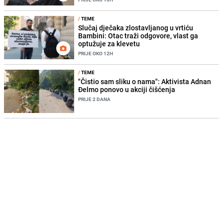
/
TEME
Slučaj dječaka zlostavljanog u vrtiću
Bambini: Otac traži odgovore, vlast ga
optužuje za klevetu
PRIJE OKO 12H
/
TEME
"Čistio sam sliku o nama": Aktivista Adnan
Đelmo ponovo u akciji čišćenja
PRIJE 2 DANA