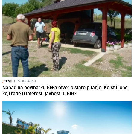
/
TEME
I
PRIJE OKO 3H
Napad na novinarku BN-a otvorio staro pitanje: Ko štiti one
koji rade u interesu javnosti u BiH?