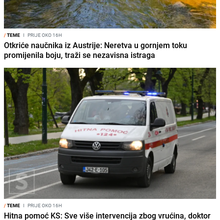
/
TEME
I
PRIJE OKO 16H
Otkriće naučnika iz Austrije: Neretva u gornjem toku
promijenila boju, traži se nezavisna istraga
/
TEME
I
PRIJE OKO 16H
Hitna pomoć KS: Sve više intervencija zbog vrućina, doktor