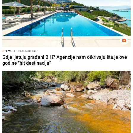
/
TEME
I
PRIJE OKO 14H
Gdje ljetuju građani BiH? Agencije nam otkrivaju šta je ove
godine "hit destinacija"