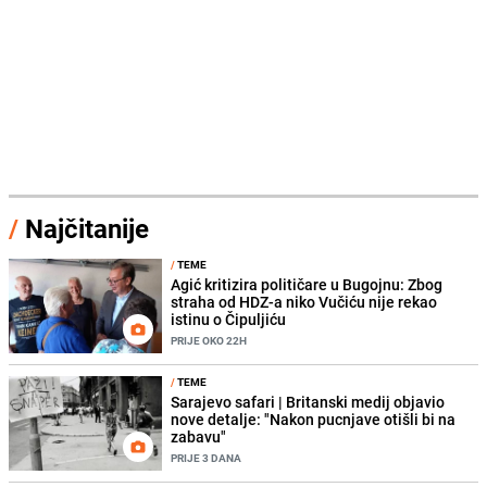
/
Najčitanije
/
TEME
Agić kritizira političare u Bugojnu: Zbog
straha od HDZ-a niko Vučiću nije rekao
istinu o Čipuljiću
PRIJE OKO 22H
/
TEME
Sarajevo safari | Britanski medij objavio
nove detalje: "Nakon pucnjave otišli bi na
zabavu"
PRIJE 3 DANA