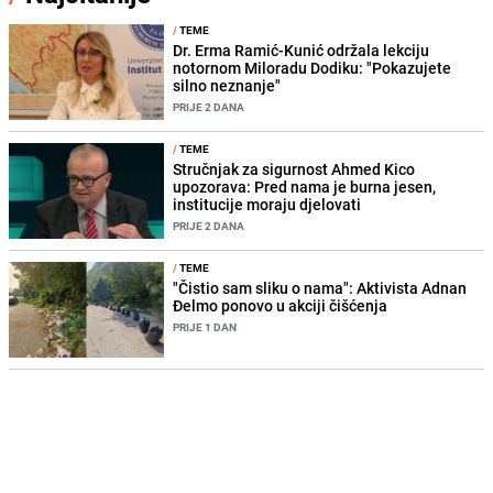
/
TEME
Dr. Erma Ramić-Kunić održala lekciju
notornom Miloradu Dodiku: "Pokazujete
silno neznanje"
PRIJE 2 DANA
/
TEME
Stručnjak za sigurnost Ahmed Kico
upozorava: Pred nama je burna jesen,
institucije moraju djelovati
PRIJE 2 DANA
/
TEME
"Čistio sam sliku o nama": Aktivista Adnan
Đelmo ponovo u akciji čišćenja
PRIJE 1 DAN