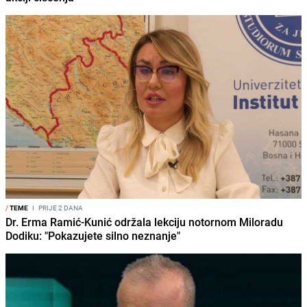
/
TEME
I
PRIJE 2 DANA
Dr. Erma Ramić-Kunić održala lekciju notornom Miloradu
Dodiku: "Pokazujete silno neznanje"