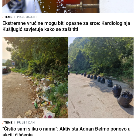
/
TEME
I
PRIJE OKO 3H
Ekstremne vrućine mogu biti opasne za srce: Kardiologinja
Kušljugić savjetuje kako se zaštititi
/
TEME
I
PRIJE 1 DAN
"Čistio sam sliku o nama": Aktivista Adnan Đelmo ponovo u
akciji čišćenja