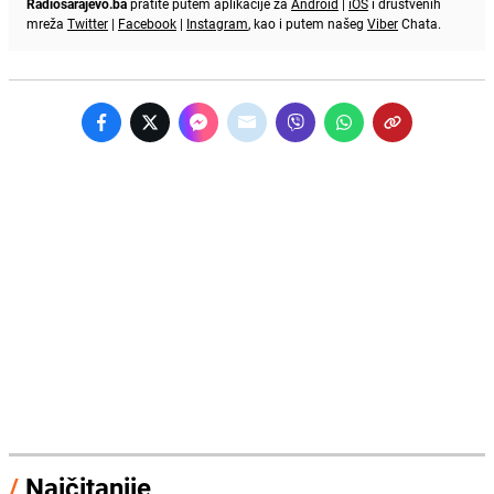
Radiosarajevo.ba
pratite putem aplikacije za
Android
|
iOS
i društvenih
mreža
Twitter
|
Facebook
|
Instagram
, kao i putem našeg
Viber
Chata.
/
Najčitanije