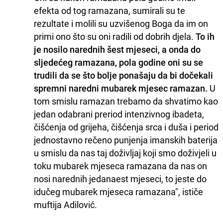
efekta od tog ramazana, sumirali su te
rezultate i molili su uzvišenog Boga da im on
primi ono što su oni radili od dobrih djela.
To ih
je nosilo narednih šest mjeseci, a onda do
sljedećeg ramazana, pola godine oni su se
trudili da se što bolje ponašaju da bi dočekali
spremni naredni mubarek mjesec ramazan.
U
tom smislu ramazan trebamo da shvatimo kao
jedan odabrani preriod intenzivnog ibadeta,
čišćenja od grijeha, čišćenja srca i duša i period
jednostavno rečeno punjenja imanskih baterija
u smislu da nas taj doživljaj koji smo doživjeli u
toku mubarek mjeseca ramazana da nas on
nosi narednih jedanaest mjeseci, to jeste do
idučeg mubarek mjeseca ramazana", ističe
muftija Adilović.