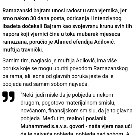
Ramazanski bajram unosi radost u srca vjernika, jer
smo nakon 30 dana posta, odricanja i intenzivnog
ibadeta
dočekali Bajram kao svojevrsnu krunu svih tih
napora koji vjernici čine u toku mubarek mjeseca
ramazana
, poručio je Ahmed efendija Adilović,
muftija travnički.
Samim tim, naglasio je muftija Adilović, ima više
poruka koje se mogu uputiti povodom Ramazanskog
bajrama, ali jedna od glavnih poruka jeste da je
pobjeda nad samim sobom najveća.
"Neki ljudi misle da je pobjeda u nekom
drugom, pogotovo materijalnom smislu,
novčanom, finansijskom smislu, da je to glavna
pobjeda. Međutim, realno
i poslanik
Muhammed s.a.v.s. govori - naša vjera nas uči
da je najveća pobjeda, pobjeda nad sobom.
A,