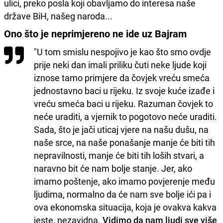
ulici, preko posla koji obavljamo do interesa naše
države BiH, našeg naroda...
Ono što je neprimjereno ne ide uz Bajram
"U tom smislu nespojivo je kao što smo ovdje
prije neki dan imali priliku čuti neke ljude koji
iznose tamo primjere da čovjek vreću smeća
jednostavno baci u rijeku. Iz svoje kuće izađe i
vreću smeća baci u rijeku. Razuman čovjek to
neće uraditi, a vjernik to pogotovo neće uraditi.
Sada, što je jači uticaj vjere na našu dušu, na
naše srce, na naše ponašanje manje će biti tih
nepravilnosti, manje će biti tih loših stvari, a
naravno bit će nam bolje stanje. Jer, ako
imamo poštenje, ako imamo povjerenje među
ljudima, normalno da će nam sve bolje ići pa i
ova ekonomska situacija, koja je ovakva kakva
jeste, nezavidna.
Vidimo da nam ljudi sve više