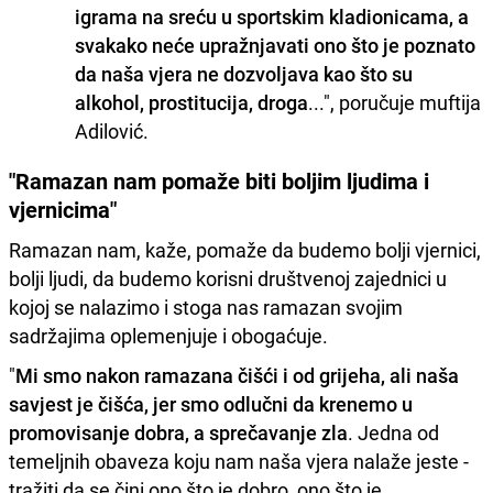
igrama na sreću u sportskim kladionicama, a
svakako neće upražnjavati ono što je poznato
da naša vjera ne dozvoljava kao što su
alkohol, prostitucija, droga
...", poručuje muftija
Adilović.
"Ramazan nam pomaže biti boljim ljudima i
vjernicima"
Ramazan nam, kaže, pomaže da budemo bolji vjernici,
bolji ljudi, da budemo korisni društvenoj zajednici u
kojoj se nalazimo i stoga nas ramazan svojim
sadržajima oplemenjuje i obogaćuje.
"
Mi smo nakon ramazana čišći i od grijeha, ali naša
savjest je čišća, jer smo odlučni da krenemo u
promovisanje dobra, a sprečavanje zla
. Jedna od
temeljnih obaveza koju nam naša vjera nalaže jeste -
tražiti da se čini ono što je dobro, ono što je