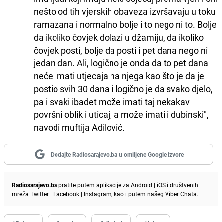
nešto od tih vjerskih obaveza izvršavaju u toku
ramazana i normalno bolje i to nego ni to. Bolje
da ikoliko čovjek dolazi u džamiju, da ikoliko
čovjek posti, bolje da posti i pet dana nego ni
jedan dan. Ali, logično je onda da to pet dana
neće imati utjecaja na njega kao što je da je
postio svih 30 dana i logično je da svako djelo,
pa i svaki ibadet može imati taj nekakav
površni oblik i uticaj, a može imati i dubinski",
navodi muftija Adilović.
Dodajte Radiosarajevo.ba u omiljene Google izvore
Radiosarajevo.ba
pratite putem aplikacije za
Android
|
iOS
i društvenih
mreža
Twitter
|
Facebook
|
Instagram
, kao i putem našeg
Viber
Chata.