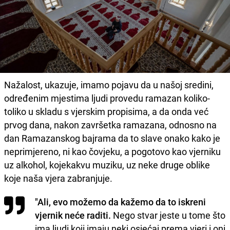
Nažalost, ukazuje, imamo pojavu da u našoj sredini,
određenim mjestima ljudi provedu ramazan koliko-
toliko u skladu s vjerskim propisima, a da onda već
prvog dana, nakon završetka ramazana, odnosno na
dan Ramazanskog bajrama da to slave onako kako je
neprimjereno, ni kao čovjeku, a pogotovo kao vjerniku
uz alkohol, kojekakvu muziku, uz neke druge oblike
koje naša vjera zabranjuje.
"Ali, evo možemo da kažemo da to iskreni
vjernik neće raditi.
Nego stvar jeste u tome što
ima ljudi koji imaju neki osjećaj prema vjeri i oni