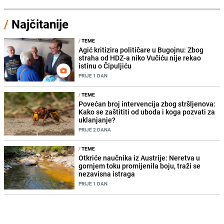
/
Najčitanije
/
TEME
Agić kritizira političare u Bugojnu: Zbog
straha od HDZ-a niko Vučiću nije rekao
istinu o Čipuljiću
PRIJE 1 DAN
/
TEME
Povećan broj intervencija zbog stršljenova:
Kako se zaštititi od uboda i koga pozvati za
uklanjanje?
PRIJE 2 DANA
/
TEME
Otkriće naučnika iz Austrije: Neretva u
gornjem toku promijenila boju, traži se
nezavisna istraga
PRIJE 1 DAN