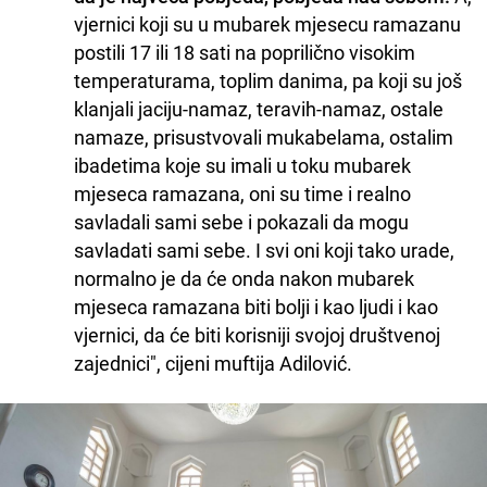
vjernici koji su u mubarek mjesecu ramazanu
postili 17 ili 18 sati na poprilično visokim
temperaturama, toplim danima, pa koji su još
klanjali jaciju-namaz, teravih-namaz, ostale
namaze, prisustvovali mukabelama, ostalim
ibadetima koje su imali u toku mubarek
mjeseca ramazana, oni su time i realno
savladali sami sebe i pokazali da mogu
savladati sami sebe. I svi oni koji tako urade,
normalno je da će onda nakon mubarek
mjeseca ramazana biti bolji i kao ljudi i kao
vjernici, da će biti korisniji svojoj društvenoj
zajednici", cijeni muftija Adilović.