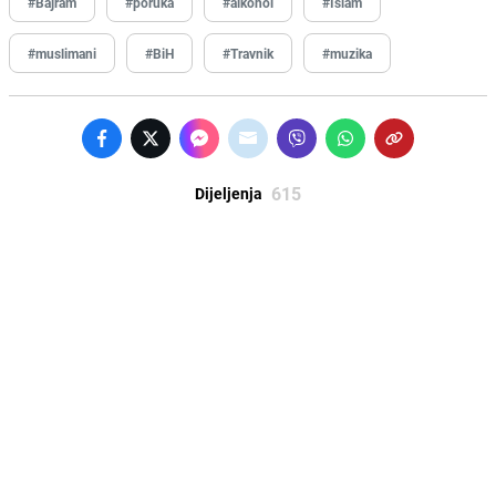
#Bajram
#poruka
#alkohol
#Islam
#muslimani
#BiH
#Travnik
#muzika
615
Dijeljenja