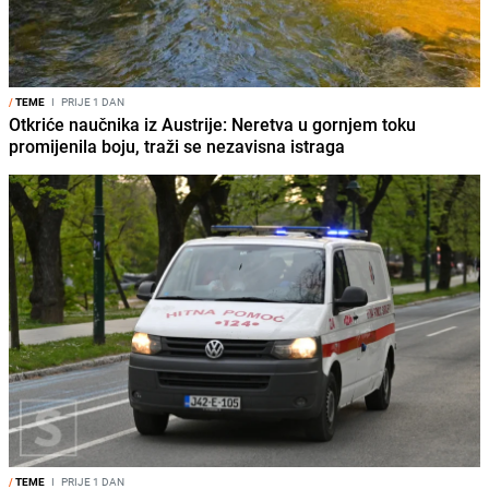
/
TEME
I
PRIJE 1 DAN
Otkriće naučnika iz Austrije: Neretva u gornjem toku
promijenila boju, traži se nezavisna istraga
/
TEME
I
PRIJE 1 DAN