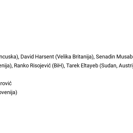
cuska), David Harsent (Velika Britanija), Senadin Musa
ja), Ranko Risojević (BiH), Tarek Eltayeb (Sudan, Austri
jrović
ovenija)