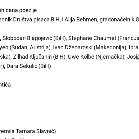
ih dana poezije
jednik Društva pisaca BiH, i Alija Behmen, gradonačelnik 
H), Slobodan Blagojević (BiH), Stéphane Chaumet (Francus
ayeb (Sudan, Austrija), Ivan Džeparoski (Makedonija), Ibr
rska), Zilhad Ključanin (BiH), Uwe Kolbe (Njemačka), Josi
ar), Dara Sekulić (BiH)
htića
ipremila Tamara Slavnić)