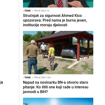
/
TEME
I
PRIJE OKO 1H
Stručnjak za sigurnost Ahmed Kico
upozorava: Pred nama je burna jesen,
institucije moraju djelovati
/
TEME
I
PRIJE OKO 16H
ja
Napad na novinarku BN-a otvorio staro
pitanje: Ko štiti one koji rade u interesu
javnosti u BiH?