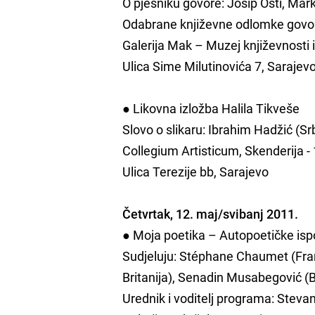
O pjesniku govore: Josip Osti, Mar
Odabrane književne odlomke govor
Galerija Mak – Muzej književnosti 
Ulica Sime Milutinovića 7, Sarajev
● Likovna izložba Halila Tikveše
Slovo o slikaru: Ibrahim Hadžić (Srb
Collegium Artisticum, Skenderija - 
Ulica Terezije bb, Sarajevo
Četvrtak, 12. maj/svibanj 2011.
● Moja poetika – Autopoetičke ispo
Sudjeluju: Stéphane Chaumet (Fran
Britanija), Senadin Musabegović (
Urednik i voditelj programa: Steva