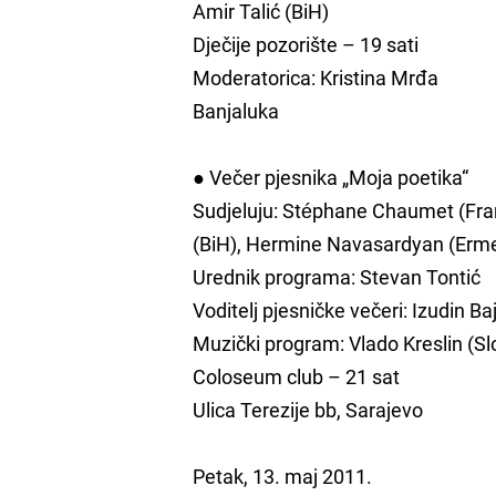
Amir Talić (BiH)
Dječije pozorište – 19 sati
Moderatorica: Kristina Mrđa
Banjaluka
● Večer pjesnika „Moja poetika“
Sudjeluju: Stéphane Chaumet (Fran
(BiH), Hermine Navasardyan (Ermeni
Urednik programa: Stevan Tontić
Voditelj pjesničke večeri: Izudin Ba
Muzički program: Vlado Kreslin (Sl
Coloseum club – 21 sat
Ulica Terezije bb, Sarajevo
Petak, 13. maj 2011.