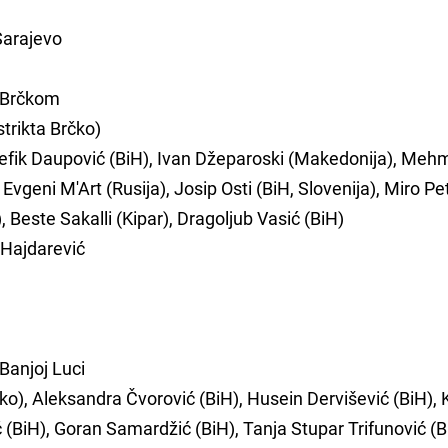
Sarajevo
 Brčkom
strikta Brčko)
 Šefik Daupović (BiH), Ivan Džeparoski (Makedonija), Me
 Evgeni M'Art (Rusija), Josip Osti (BiH, Slovenija), Miro Pe
, Beste Sakalli (Kipar), Dragoljub Vasić (BiH)
 Hajdarević
Banjoj Luci
o), Aleksandra Čvorović (BiH), Husein Dervišević (BiH), 
BiH), Goran Samardžić (BiH), Tanja Stupar Trifunović (B