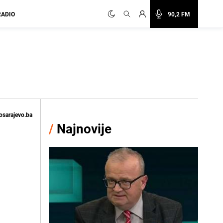
RADIO
90,2 FM
osarajevo.ba
/
Najnovije