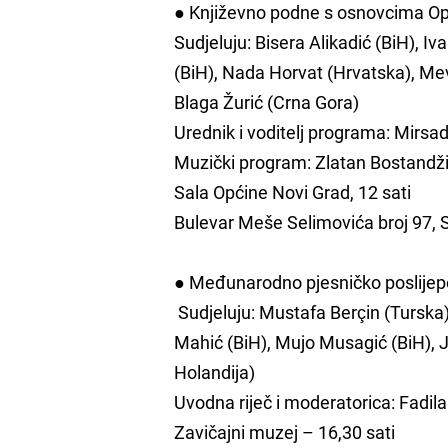
● Književno podne s osnovcima Op
Sudjeluju: Bisera Alikadić (BiH), Iv
(BiH), Nada Horvat (Hrvatska), Mevl
Blaga Žurić (Crna Gora)
Urednik i voditelj programa: Mirsa
Muzički program: Zlatan Bostandž
Sala Općine Novi Grad, 12 sati
Bulevar Meše Selimovića broj 97, 
● Međunarodno pjesničko poslijep
Sudjeluju: Mustafa Berçin (Turska
Mahić (BiH), Mujo Musagić (BiH), J
Holandija)
Uvodna riječ i moderatorica: Fadil
Zavičajni muzej – 16,30 sati