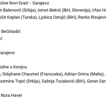
ćine Novi Grad – Sarajevo
an Balenović (Srbija), Ismet Bekrić (BiH, Slovenija), Irfan 
üt Kaplan (Turska), Ljubica Ostojić (BiH), Ranko Risojevi
d Bećirbašić
ić
Sarajevo
odne u Konjicu
), Stéphane Chaumet (Francuska), Adrian Grima (Malta),
asmina Topić (Srbija), Sabrija Tucaković (BiH), Goran Sari
a Nura Haver