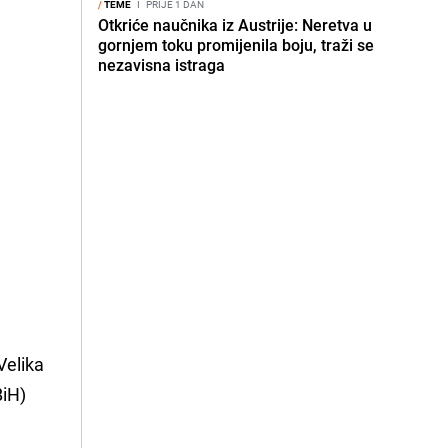
/
TEME
I
PRIJE 1 DAN
Otkriće naučnika iz Austrije: Neretva u
gornjem toku promijenila boju, traži se
nezavisna istraga
Velika
BiH)