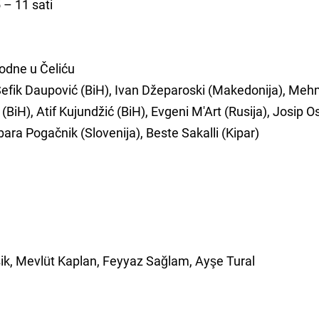
55 – 11 sati
odne u Čeliću
, Šefik Daupović (BiH), Ivan Džeparoski (Makedonija), Me
iH), Atif Kujundžić (BiH), Evgeni M'Art (Rusija), Josip Os
bara Pogačnik (Slovenija), Beste Sakalli (Kipar)
şik, Mevlüt Kaplan, Feyyaz Sağlam, Ayşe Tural