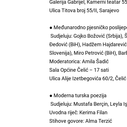
Galerija Gabrijel, Kamerni teatar 
Ulica Titova broj 55/II, Sarajevo
● Međunarodno pjesničko poslijep
Sudjeluju: Gojko Božović (Srbija)
Đedović (BiH), Hadžem Hajdarević (B
Slovenija), Miro Petrović (BiH), Bar
Moderatorica: Amila Šadić
Sala Općine Čelić – 17 sati
Ulica Alije Izetbegovića 60/2, Čelić
● Moderna turska poezija
Sudjeluju: Mustafa Berçin, Leyla I
Uvodna riječ: Kerima Filan
Stihove govore: Alma Terzić