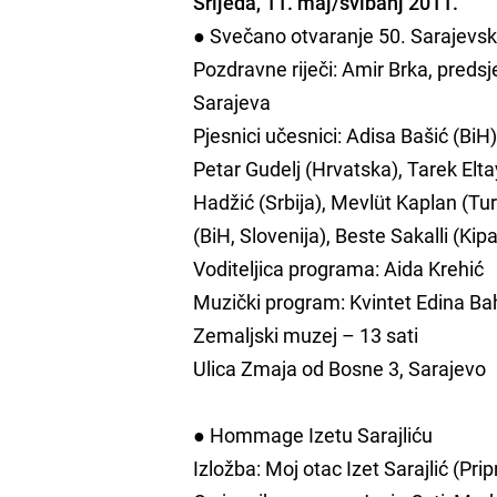
Srijeda, 11. maj/svibanj 2011.
● Svečano otvaranje 50. Sarajevsk
Pozdravne riječi: Amir Brka, preds
Sarajeva
Pjesnici učesnici: Adisa Bašić (Bi
Petar Gudelj (Hrvatska), Tarek Elt
Hadžić (Srbija), Mevlüt Kaplan (Tu
(BiH, Slovenija), Beste Sakalli (Kip
Voditeljica programa: Aida Krehić
Muzički program: Kvintet Edina Ba
Zemaljski muzej – 13 sati
Ulica Zmaja od Bosne 3, Sarajevo
● Hommage Izetu Sarajliću
Izložba: Moj otac Izet Sarajlić (Pr