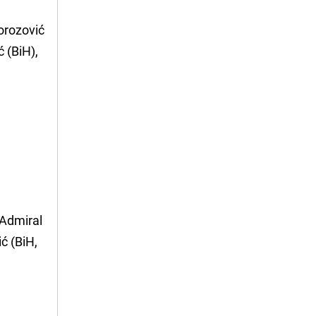
Horozović
ć (BiH),
 Admiral
ć (BiH,