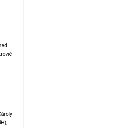
hmed
trović
Károly
iH),