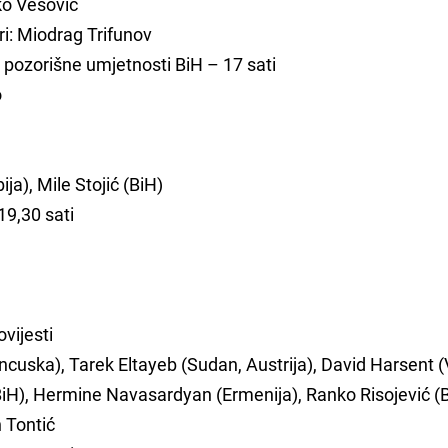
ko Vešović
i: Miodrag Trifunov
i pozorišne umjetnosti BiH – 17 sati
o
ija), Mile Stojić (BiH)
19,30 sati
vijesti
cuska), Tarek Eltayeb (Sudan, Austrija), David Harsent (
BiH), Hermine Navasardyan (Ermenija), Ranko Risojević (
n Tontić