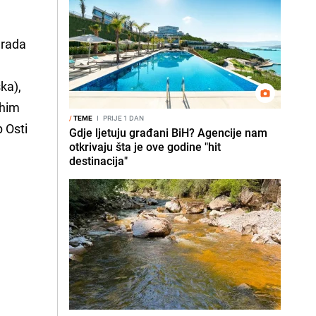
Grada
ka),
ahim
/
TEME
I
PRIJE 1 DAN
p Osti
Gdje ljetuju građani BiH? Agencije nam
otkrivaju šta je ove godine "hit
destinacija"