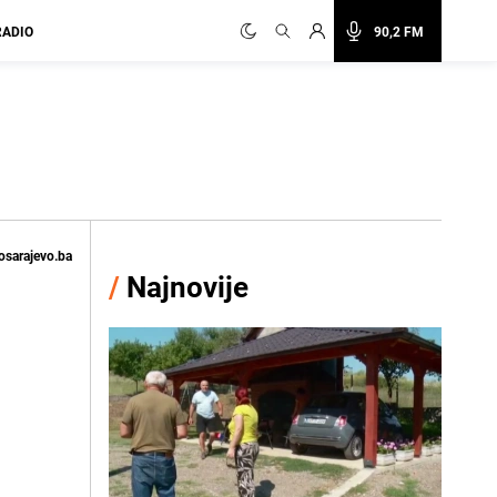
RADIO
90,2 FM
osarajevo.ba
/
Najnovije