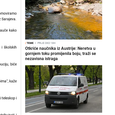
promoviramo
 Sarajeva.
 nauče kako
/
TEME
I
PRIJE OKO 18H
 i školskih
Otkriće naučnika iz Austrije: Neretva u
gornjem toku promijenila boju, traži se
nezavisna istraga
uciju, biće
pima“, kaže
 teleskop i
ribuirati i