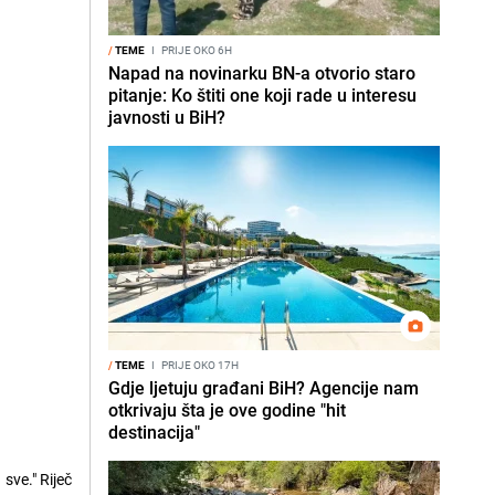
/
TEME
I
PRIJE OKO 6H
Napad na novinarku BN-a otvorio staro
pitanje: Ko štiti one koji rade u interesu
javnosti u BiH?
/
TEME
I
PRIJE OKO 17H
Gdje ljetuju građani BiH? Agencije nam
otkrivaju šta je ove godine "hit
destinacija"
sve." Riječ