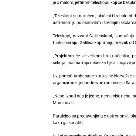
je o malom, jeftinom teleskopu koji će bespla
„Teleskopi su naručeni, plaćeni i trebalo b
astronomiju po osnovnim i srednjim školam
Teleskopi, nazvani Galileoskopi, isporučuju 
funkcioniraju. Galileoskopi imaju prečnik od
„Projektom će se velikom broju učenika, pr
sekcija, posmatraju nebeska tijela i pojave
Uz pomoć Ambasade kraljevine Norveške u BiH
organizirane i jednodnevne radionice u Saraje
„Nebo iznad nas je jedno, nema više neba, pog
Muminović.
Paralelno sa predavanjima o astronomiji, pla
kako ga koristiti.
U Astronomskom društvu Orion kažu da su ci