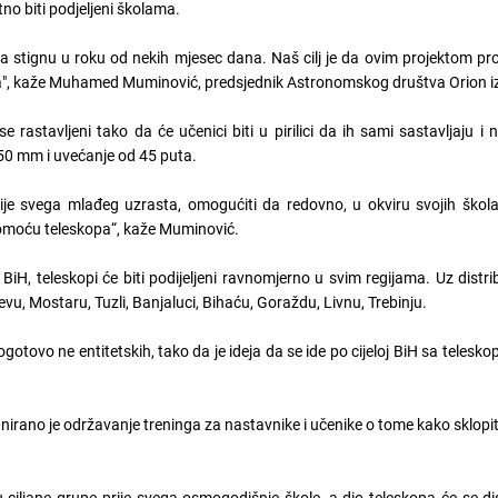
tno biti podjeljeni školama.
i da stignu u roku od nekih mjesec dana. Naš cilj je da ovim projektom 
a", kaže Muhamed Muminović, predsjednik Astronomskog društva Orion iz
se rastavljeni tako da će učenici biti u pirilici da ih sami sastavljaju i
 50 mm i uvećanje od 45 puta.
ije svega mlađeg uzrasta, omogućiti da redovno, u okviru svojih škola
 pomoću teleskopa“, kaže Muminović.
, teleskopi će biti podijeljeni ravnomjerno u svim regijama. Uz distrib
vu, Mostaru, Tuzli, Banjaluci, Bihaću, Goraždu, Livnu, Trebinju.
otovo ne entitetskih, tako da je ideja da se ide po cijeloj BiH sa telesko
nirano je održavanje treninga za nastavnike i učenike o tome kako sklopiti
ljane grupe prije svega osmogodišnje škole, a dio teleskopa će se dist