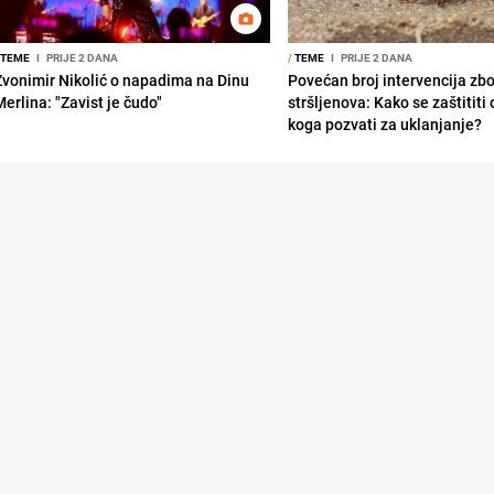
TEME
I
PRIJE 2 DANA
/
TEME
I
PRIJE 2 DANA
Zvonimir Nikolić o napadima na Dinu
Povećan broj intervencija zb
Merlina: "Zavist je čudo"
stršljenova: Kako se zaštititi
koga pozvati za uklanjanje?