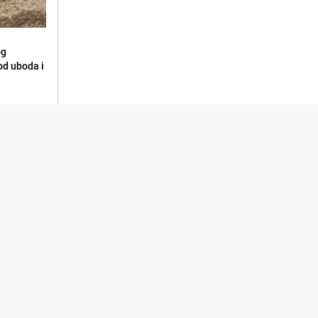
og
 od uboda i