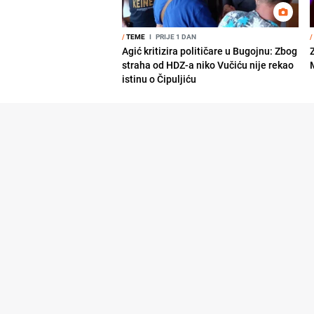
/
TEME
I
PRIJE 1 DAN
/
Agić kritizira političare u Bugojnu: Zbog
straha od HDZ-a niko Vučiću nije rekao
istinu o Čipuljiću