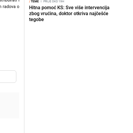
/
TEME
I
PRIJE OKO 19H
h radova o
Hitna pomoć KS: Sve više intervencija
zbog vrućina, doktor otkriva najčešće
tegobe