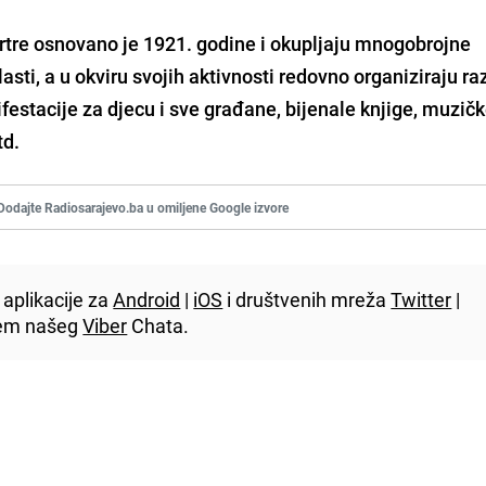
re osnovano je 1921. godine i okupljaju mnogobrojne
lasti, a u okviru svojih aktivnosti redovno organiziraju raz
ifestacije za djecu i sve građane, bijenale knjige, muzič
td.
Dodajte Radiosarajevo.ba u omiljene Google izvore
aplikacije za
Android
|
iOS
i društvenih mreža
Twitter
|
utem našeg
Viber
Chata.