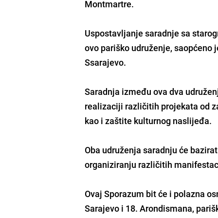
Montmartre.
Uspostavljanje saradnje sa starog
ovo pariško udruženje, saopćeno j
Ssarajevo.
Saradnja između ova dva udruženja
realizaciji različitih projekata od
kao i zaštite kulturnog naslijeđa.
Oba udruženja saradnju će bazirati
organiziranju različitih manifestac
Ovaj Sporazum bit će i polazna os
Sarajevo i 18. Arondismana, pariš