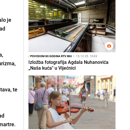
lo je
rad
a,
/
POVODOM 80 GODINA RTV BIH
I
15.12.25. 10:03
Izložba fotografija Agdala Nuhanovića
turizma,
„Naša kuća" u Vijećnici
tava, te
ad
martre.