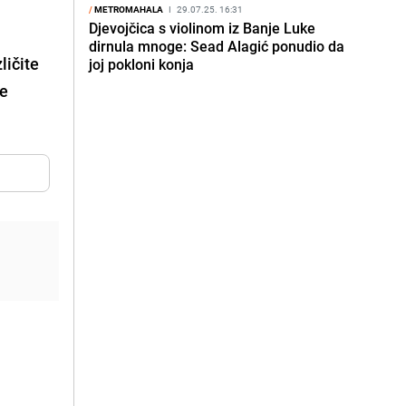
/
METROMAHALA
I
29.07.25. 16:31
Djevojčica s violinom iz Banje Luke
dirnula mnoge: Sead Alagić ponudio da
ličite
joj pokloni konja
ke