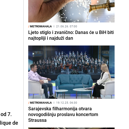
/
METROMAHALA
I
21.06.26. 07:00
Ljeto stiglo i zvanično: Danas će u BiH biti
najtopliji i najduži dan
/
METROMAHALA
I
19.12.25. 06:30
Sarajevska filharmonija otvara
 od 7.
novogodišnju proslavu koncertom
Straussa
lique de