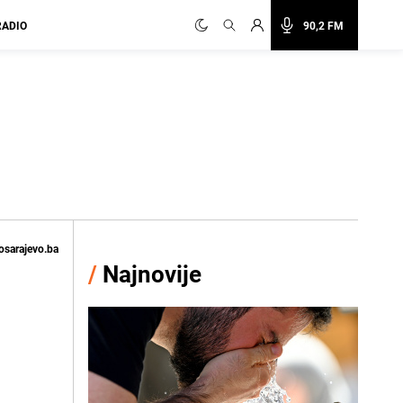
RADIO
90,2 FM
osarajevo.ba
/
Najnovije