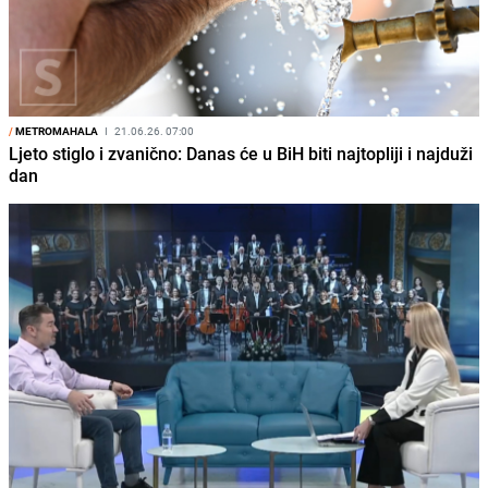
/
METROMAHALA
I
21.06.26. 07:00
Ljeto stiglo i zvanično: Danas će u BiH biti najtopliji i najduži
dan