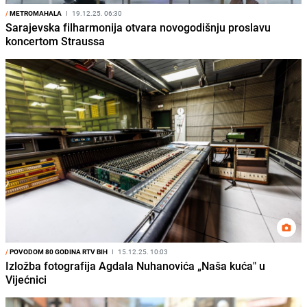
/
METROMAHALA
I
19.12.25. 06:30
Sarajevska filharmonija otvara novogodišnju proslavu
koncertom Straussa
/
POVODOM 80 GODINA RTV BIH
I
15.12.25. 10:03
Izložba fotografija Agdala Nuhanovića „Naša kuća" u
Vijećnici