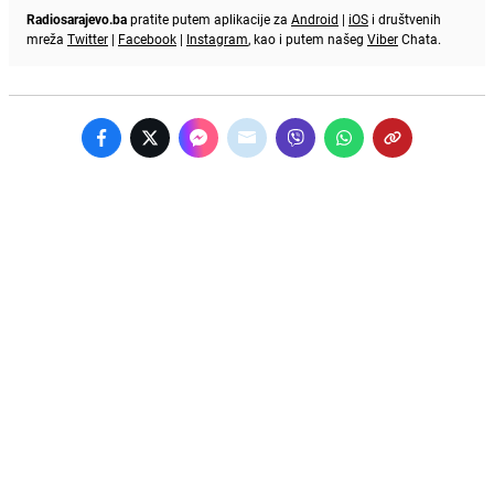
Radiosarajevo.ba
pratite putem aplikacije za
Android
|
iOS
i društvenih
mreža
Twitter
|
Facebook
|
Instagram
, kao i putem našeg
Viber
Chata.