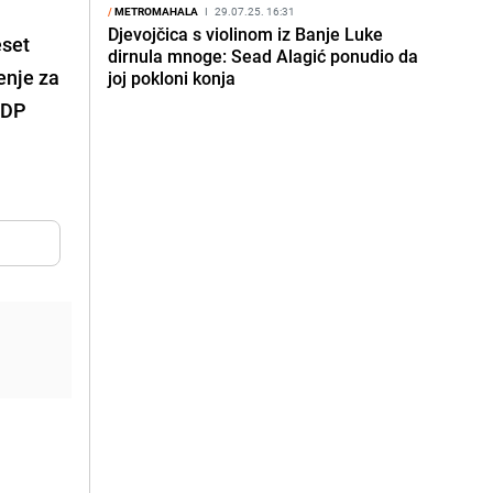
/
METROMAHALA
I
29.07.25. 16:31
Djevojčica s violinom iz Banje Luke
eset
dirnula mnoge: Sead Alagić ponudio da
enje za
joj pokloni konja
 MDP