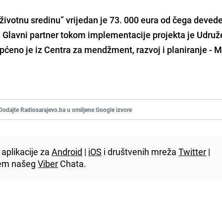
životnu sredinu” vrijedan je 73. 000 eura od čega deved
. Glavni partner tokom implementacije projekta je Udruž
aopćeno je iz Centra za mendžment, razvoj i planiranje -
Dodajte Radiosarajevo.ba u omiljene Google izvore
aplikacije za
Android
|
iOS
i društvenih mreža
Twitter
|
utem našeg
Viber
Chata.