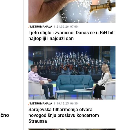
/
METROMAHALA
I
21.06.26. 07:00
Ljeto stiglo i zvanično: Danas će u BiH biti
najtopliji i najduži dan
/
METROMAHALA
I
19.12.25. 06:30
Sarajevska filharmonija otvara
ično
novogodišnju proslavu koncertom
Straussa