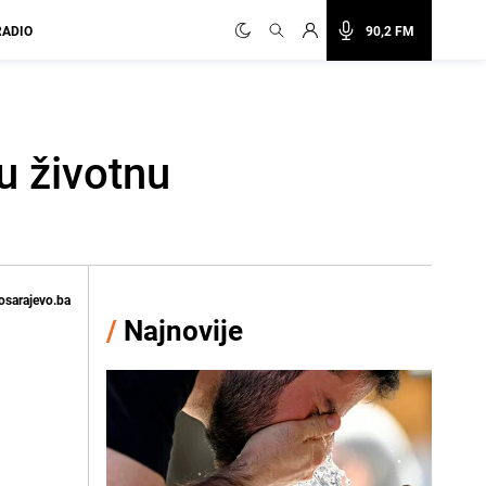
RADIO
90,2 FM
u životnu
osarajevo.ba
/
Najnovije