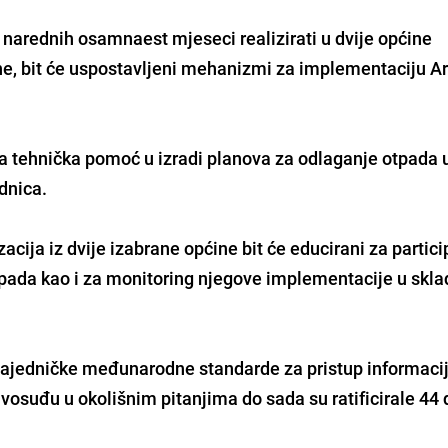
m narednih osamnaest mjeseci realizirati u dvije općine
ne, bit će uspostavljeni mehanizmi za implementaciju A
a tehnička pomoć u izradi planova za odlaganje otpada 
dnica.
cija iz dvije izabrane općine bit će educirani za partici
pada kao i za monitoring njegove implementacije u skla
 zajedničke međunarodne standarde za pristup informaci
avosuđu u okolišnim pitanjima do sada su ratificirale 44 