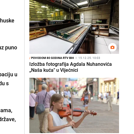
rhuske
uz puno
/
POVODOM 80 GODINA RTV BIH
I
15.12.25. 10:03
Izložba fotografija Agdala Nuhanovića
„Naša kuća" u Vijećnici
paciju u
du s
jama,
države,