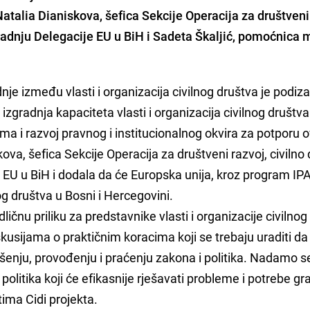
Natalia Dianiskova, šefica Sekcije Operacija za društveni
radnju Delegacije EU u BiH i Sadeta Škaljić, pomoćnica 
dnje između vlasti i organizacija civilnog društva je podiz
, izgradnja kapaciteta vlasti i organizacija civilnog društv
ugima i razvoj pravnog i institucionalnog okvira za potporu 
skova, šefica Sekcije Operacija za društveni razvoj, civilno 
EU u BiH i dodala da će Europska unija, kroz program IPA
og društva u Bosni i Hercegovini.
ličnu priliku za predstavnike vlasti i organizacije civilno
kusijama o praktičnim koracima koji se trebaju uraditi da 
šenju, provođenju i praćenju zakona i politika. Nadamo s
politika koji će efikasnije rješavati probleme i potrebe g
a tima Cidi projekta.