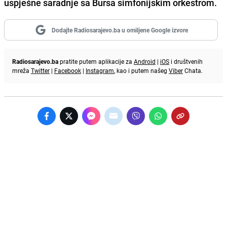
uspješne saradnje sa Bursa simfonijskim orkestrom.
Dodajte Radiosarajevo.ba u omiljene Google izvore
Radiosarajevo.ba
pratite putem aplikacije za
Android
|
iOS
i društvenih
mreža
Twitter
|
Facebook
|
Instagram
, kao i putem našeg
Viber
Chata.