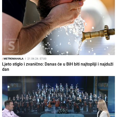
/
METROMAHALA
I
21.06.26. 07:00
Ljeto stiglo i zvanično: Danas će u BiH biti najtopliji i najduži
dan