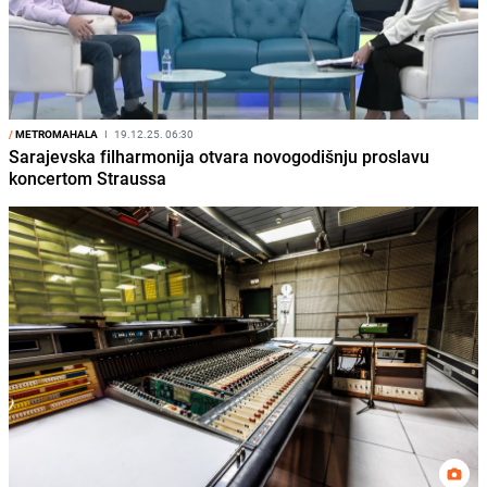
/
METROMAHALA
I
19.12.25. 06:30
Sarajevska filharmonija otvara novogodišnju proslavu
koncertom Straussa