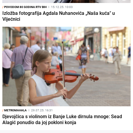
/
POVODOM 80 GODINA RTV BIH
I
15.12.25. 10:03
Izložba fotografija Agdala Nuhanovića „Naša kuća" u
Vijećnici
/
METROMAHALA
I
29.07.25. 16:31
Djevojčica s violinom iz Banje Luke dirnula mnoge: Sead
Alagić ponudio da joj pokloni konja