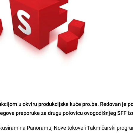
kcijom u okviru produkcijske kuće pro.ba. Redovan je po
 njegove preporuke za drugu polovicu ovogodišnjeg SFF i
okusiram na Panoramu, Nove tokove i Takmičarski progr