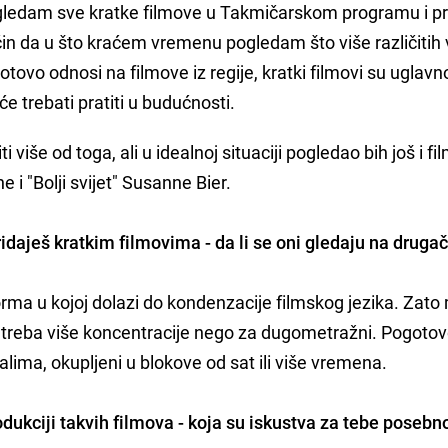
pogledam sve kratke filmove u Takmičarskom programu i 
in da u što kraćem vremenu pogledam što više različitih vi
otovo odnosi na filmove iz regije, kratki filmovi su uglav
e trebati pratiti u budućnosti.
više od toga, ali u idealnoj situaciji pogledao bih još i f
 i "Bolji svijet" Susanne Bier.
aješ kratkim filmovima - da li se oni gledaju na drugači
orma u kojoj dolazi do kondenzacije filmskog jezika. Zato
o treba više koncentracije nego za dugometražni. Pogoto
valima, okupljeni u blokove od sat ili više vremena.
rodukciji takvih filmova - koja su iskustva za tebe posebn