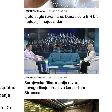
/
METROMAHALA
I
21.06.26. 07:00
Ljeto stiglo i zvanično: Danas će u BiH biti
najtopliji i najduži dan
/
METROMAHALA
I
19.12.25. 06:30
Sarajevska filharmonija otvara
sjetilac
novogodišnju proslavu koncertom
Straussa
zdanja
am. Do