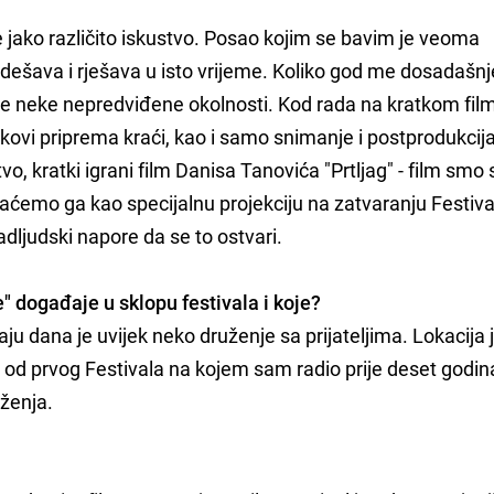
 jako različito iskustvo. Posao kojim se bavim je veoma
dešava i rješava u isto vrijeme. Koliko god me dosadašnj
ave neke nepredviđene okolnosti. Kod rada na kratkom fil
rokovi priprema kraći, kao i samo snimanje i postprodukcija
 kratki igrani film Danisa Tanovića "Prtljag" - film smo 
zaćemo ga kao specijalnu projekciju na zatvaranju Festiva
adljudski napore da se to ostvari.
e" događaje u sklopu festivala i koje?
ju dana je uvijek neko druženje sa prijateljima. Lokacija 
d prvog Festivala na kojem sam radio prije deset godina
uženja.