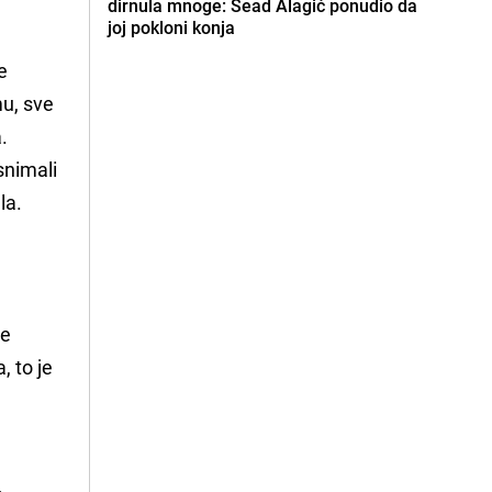
dirnula mnoge: Sead Alagić ponudio da
joj pokloni konja
e
mu, sve
.
snimali
la.
je
, to je