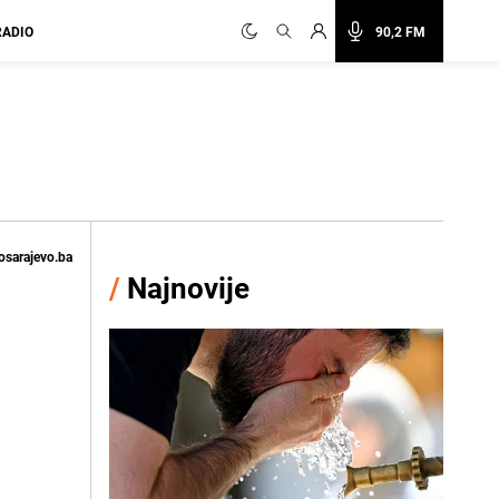
RADIO
90,2 FM
osarajevo.ba
/
Najnovije