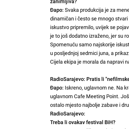
zanimljiva?
Đapo:
Svaka produkcija je za mene
dinamičan i često se mnogo stvari 
iskustvo pripremilo, uvijek se poj
je to još dodatno izraženo, jer su 
Spomenuću samo najskorije iskustvo,
u posljednjoj sedmici juna, a prika
Cijela ekipa je morala da napravi n
RadioSarajevo:
Pratis li "nefilmsk
Đapo:
Iskreno, uglavnom ne. Na kra
uglavnom Cafe Meeting Point. Još o
ostalo mjesto najbolje zabave i dr
RadioSarajevo:
Treba li ovakav festival BiH?