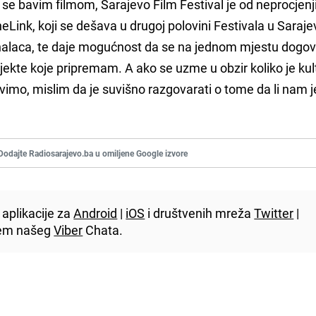
 se bavim filmom, Sarajevo Film Festival je od neprocjenj
eLink, koji se dešava u drugoj polovini Festivala u Saraje
ionalaca, te daje mogućnost da se na jednom mjestu dogo
jekte koje pripremam. A ako se uzme u obzir koliko je kul
vimo, mislim da je suvišno razgovarati o tome da li nam j
Dodajte Radiosarajevo.ba u omiljene Google izvore
aplikacije za
Android
|
iOS
i društvenih mreža
Twitter
|
utem našeg
Viber
Chata.