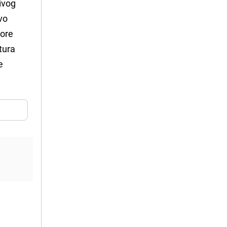
ivog
vo
vore
tura
e