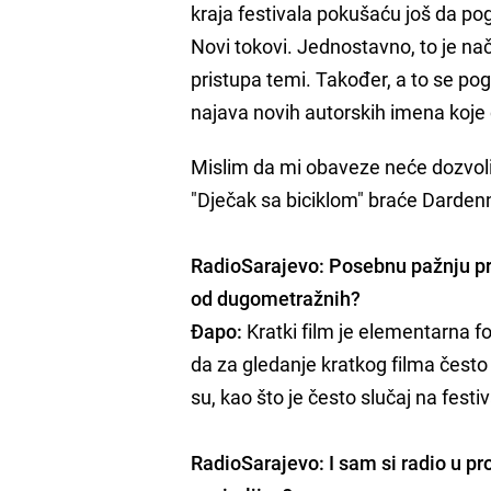
kraja festivala pokušaću još da 
Novi tokovi. Jednostavno, to je nač
pristupa temi. Također, a to se pog
najava novih autorskih imena koje ć
Mislim da mi obaveze neće dozvoliti 
"Dječak sa biciklom" braće Dardenne
RadioSarajevo: Posebnu pažnju prid
od dugometražnih?
Đapo:
Kratki film je elementarna f
da za gledanje kratkog filma čest
su, kao što je često slučaj na festi
RadioSarajevo:
I sam si radio u p