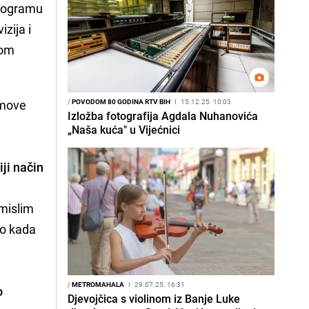
programu
zija i
nom
ilmove
/
POVODOM 80 GODINA RTV BIH
I
15.12.25. 10:03
Izložba fotografija Agdala Nuhanovića
„Naša kuća" u Vijećnici
ji način
 mislim
vo kada
/
METROMAHALA
I
29.07.25. 16:31
o
Djevojčica s violinom iz Banje Luke