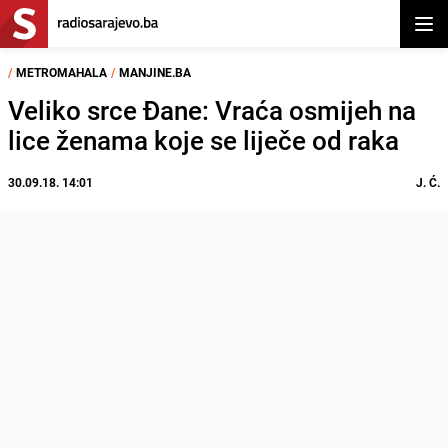
Otvor
/
METROMAHALA
/
MANJINE.BA
Veliko srce Đane: Vraća osmijeh na
lice ženama koje se liječe od raka
30.09.18. 14:01
J. Ć.