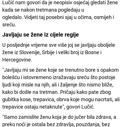
Lučić nam govori da je neopisiv osjećaj gledati žene
kada se nakon tretmana pogledaju u
ogledalo. Vidjeti taj posebni sjaj u očima, osmijeh i
sreću.
Javljaju se žene iz cijele regije
U posljednje vrijeme sve više joj se javljaju oboljele
žene iz Slovenije, Srbije i veliki broj iz Bosne i
Hercegovine.
"Javljaju mi se žene koje se trenutno bore s opakom
bolešću i istovremeno izražavaju sreću što postoje
ljudi koji misle na njih, ali i žaljenje što nismo bliže,
kako bi došle na tretman. Pričaju kako pate zbog
gubitka kose, trepavica, obrva koje mogu nacrtati, ali
trepavice ostaju netaknute", govori Lučić.
"Samo zamislite ženu koja je do jučer bila zdrava, a
preko noći je ostala bez zdravlja, pouzdanja, bez