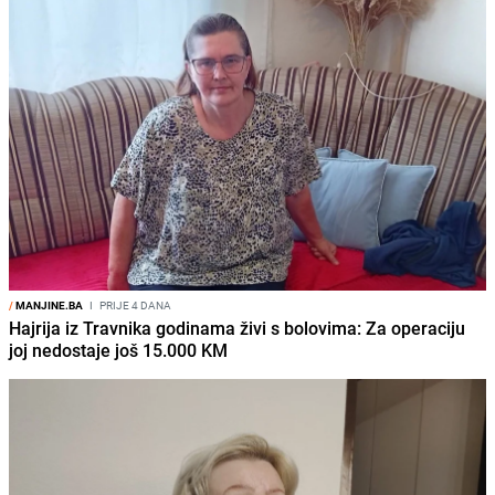
/
MANJINE.BA
I
PRIJE 4 DANA
Hajrija iz Travnika godinama živi s bolovima: Za operaciju
joj nedostaje još 15.000 KM