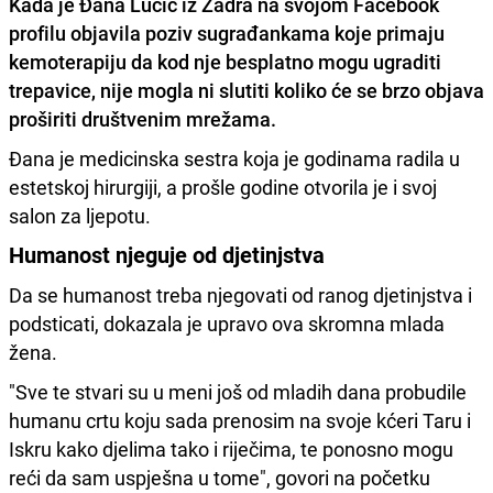
Kada je
Đana Lučić
iz Zadra na svojom Facebook
profilu objavila poziv sugrađankama koje primaju
kemoterapiju da kod nje besplatno mogu ugraditi
trepavice, nije mogla ni slutiti koliko će se brzo objava
proširiti društvenim mrežama.
Đana je medicinska sestra koja je godinama radila u
estetskoj hirurgiji, a prošle godine otvorila je i svoj
salon za ljepotu.
Humanost njeguje od djetinjstva
Da se humanost treba njegovati od ranog djetinjstva i
podsticati, dokazala je upravo ova skromna mlada
žena.
"Sve te stvari su u meni još od mladih dana probudile
humanu crtu koju sada prenosim na svoje kćeri Taru i
Iskru kako djelima tako i riječima, te ponosno mogu
reći da sam uspješna u tome", govori na početku