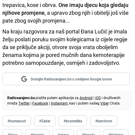
trepavica, kose i obrva.
One imaju djecu koja gledaju
njihove promjene
, a upravo zbog njih i obitelji još više
pate zbog svojih promjena...
Na kraju razgovora za naš portal Đana Lučić je imala
želju poslati poruku svojim kolegicama iz cijele regije
da se priključe akciji, otvore svoja vrata oboljelim
ženama kojima je pored mučnih dana kemoterapije
potrebno samopouzdanje, osmijeh i zadovoljstvo.
Dodajte Radiosarajevo.ba u omiljene Google izvore
Radiosarajevo.ba
pratite putem aplikacije za
Android
|
iOS
i društvenih
mreža
Twitter
|
Facebook
|
Instagram
, kao i putem našeg
Viber
Chata.
#humanost
#Zadar
#kozmetika
#karcinom
#žene
#terapija
#obrve
#ljepota
#liječenje