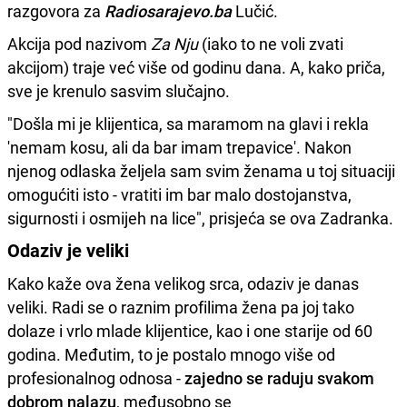
razgovora za
Radiosarajevo.ba
Lučić.
Akcija pod nazivom
Za Nju
(iako to ne voli zvati
akcijom) traje već više od godinu dana. A, kako priča,
sve je krenulo sasvim slučajno.
"Došla mi je klijentica, sa maramom na glavi i rekla
'nemam kosu, ali da bar imam trepavice'. Nakon
njenog odlaska željela sam svim ženama u toj situaciji
omogućiti isto - vratiti im bar malo dostojanstva,
sigurnosti i osmijeh na lice", prisjeća se ova Zadranka.
Odaziv je veliki
Kako kaže ova žena velikog srca, odaziv je danas
veliki. Radi se o raznim profilima žena pa joj tako
dolaze i vrlo mlade klijentice, kao i one starije od 60
godina. Međutim, to je postalo mnogo više od
profesionalnog odnosa -
zajedno se raduju svakom
dobrom nalazu
, međusobno se