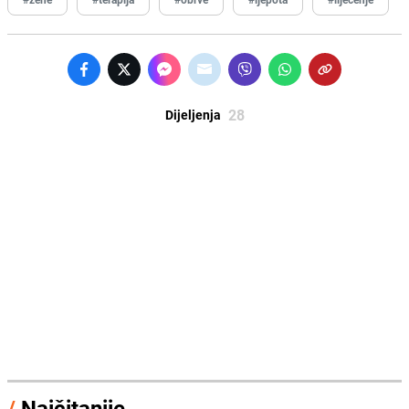
28
Dijeljenja
/
Najčitanije