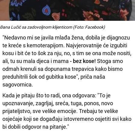
Đana Lučić sa zadovoljnom klijenticom (Foto: Facebook)
"Nedavno mi se javila mlađa žena, dobila je dijagnozu
te kreće s kemoterapijom. Najvjerovatnije će izgubiti
kosu i bit će to šok za nju, no, s tim se ona može nositi,
ali, tu su mala djeca i mama
- bez kose!
Stoga smo
odmah krenuli sa dopunama trepavica kako bismo
preduhitrili šok od gubitka kose", priča naša
sagovornica.
Kada je pitaju što to radi, ona odgovara: "To je
upoznavanje, zagrljaj, sreća, tuga, ponos, novo
prijateljstvo, sve velike emocije. Trebaju te velike
osjećaje koji se događaju istovremeno osjetiti svi kako
bi dobili odgovor na pitanje."