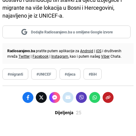
migrante na više lokacija u Bosni i Hercegovini,
najavljeno je iz UNICEF-a.
Dodajte Radiosarajevo.ba u omiljene Google izvore
Radiosarajevo.ba
pratite putem aplikacije za
Android
|
iOS
i društvenih
mreža
Twitter
|
Facebook
|
Instagram
, kao i putem našeg
Viber
Chata.
#migranti
#UNICEF
#djeca
#BiH
25
Dijeljenja