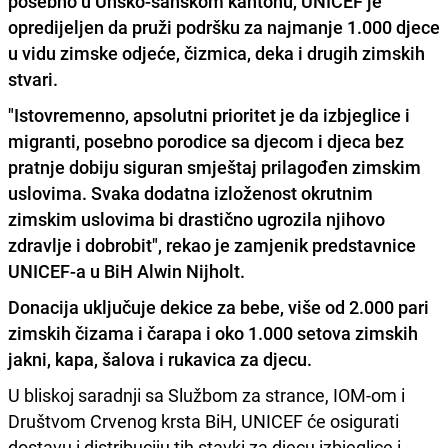
posebno u Unsko-sanskom kantonu, UNICEF je
opredijeljen da pruži podršku za najmanje 1.000 djece
u vidu zimske odjeće, čizmica, deka i drugih zimskih
stvari.
"
Istovremenno, apsolutni prioritet je da izbjeglice i
migranti,
posebno porodice sa djecom i djeca bez
pratnje dobiju siguran smještaj prilagođen zimskim
uslovima. Svaka dodatna izloženost okrutnim
zimskim uslovima bi drastično ugrozila njihovo
zdravlje i dobrobit", rekao je zamjenik predstavnice
UNICEF-a u BiH Alwin Nijholt.
Donacija uključuje dekice za bebe, više od 2.000 pari
zimskih čizama i čarapa i oko 1.000 setova zimskih
jakni, kapa, šalova i rukavica za djecu.
U bliskoj saradnji sa Službom za strance, IOM-om i
Društvom Crvenog krsta BiH, UNICEF će osigurati
dostavu i distribuciju tih stavki za djecu izbjeglice i