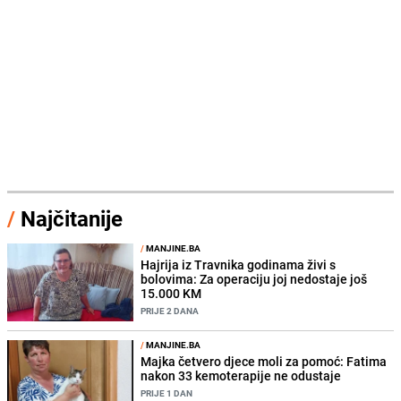
/
Najčitanije
/
MANJINE.BA
Hajrija iz Travnika godinama živi s
bolovima: Za operaciju joj nedostaje još
15.000 KM
PRIJE 2 DANA
/
MANJINE.BA
Majka četvero djece moli za pomoć: Fatima
nakon 33 kemoterapije ne odustaje
PRIJE 1 DAN