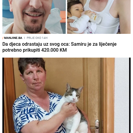
/
MANJINE.BA
I
PRIJE OKO 14H
Da djeca odrastaju uz svog oca: Samiru je za liječenje
potrebno prikupiti 420.000 KM