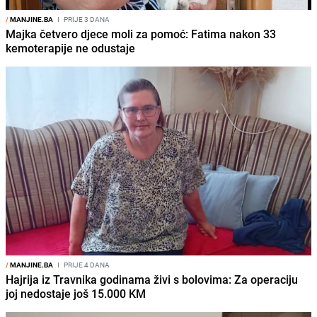
/
MANJINE.BA
I
PRIJE 3 DANA
Majka četvero djece moli za pomoć: Fatima nakon 33
kemoterapije ne odustaje
/
MANJINE.BA
I
PRIJE 4 DANA
Hajrija iz Travnika godinama živi s bolovima: Za operaciju
joj nedostaje još 15.000 KM