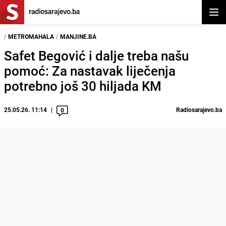
Otvor
/
METROMAHALA
/
MANJINE.BA
Safet Begović i dalje treba našu
pomoć: Za nastavak liječenja
potrebno još 30 hiljada KM
25.05.26. 11:14
Radiosarajevo.ba
0