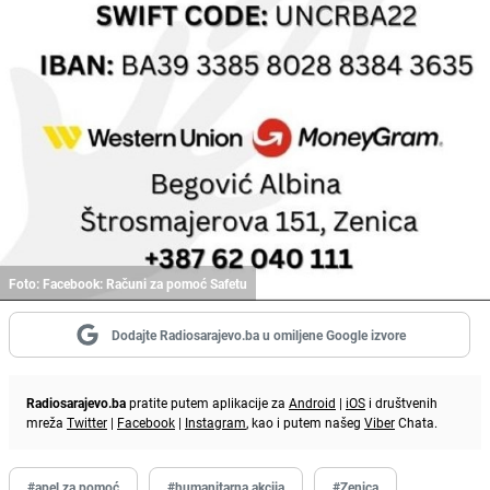
Foto: Facebook: Računi za pomoć Safetu
Dodajte Radiosarajevo.ba u omiljene Google izvore
Radiosarajevo.ba
pratite putem aplikacije za
Android
|
iOS
i društvenih
mreža
Twitter
|
Facebook
|
Instagram
, kao i putem našeg
Viber
Chata.
#apel za pomoć
#humanitarna akcija
#Zenica