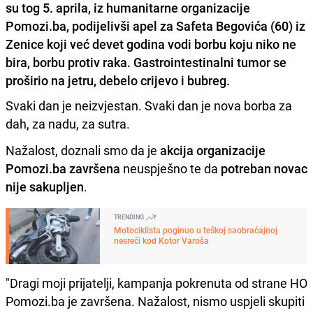
su tog 5. aprila, iz humanitarne organizacije
Pomozi.ba, podijelivši apel za Safeta Begovića (60) iz
Zenice koji već devet godina vodi borbu koju niko ne
bira, borbu protiv raka. Gastrointestinalni tumor se
proširio na jetru, debelo crijevo i bubreg.
Svaki dan je neizvjestan. Svaki dan je nova borba za
dah, za nadu, za sutra.
Nažalost, doznali smo da je
akcija organizacije
Pomozi.ba završena
neuspješno te da
potreban novac
nije sakupljen
.
TRENDING
Motociklista poginuo u teškoj saobraćajnoj
nesreći kod Kotor Varoša
"Dragi moji prijatelji, kampanja pokrenuta od strane HO
Pomozi.ba je završena. Nažalost, nismo uspjeli skupiti