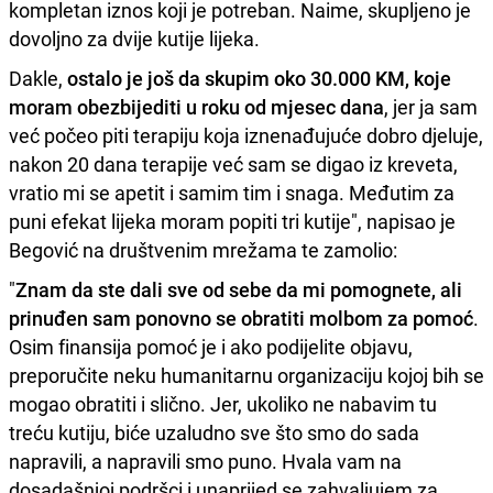
kompletan iznos koji je potreban. Naime, skupljeno je
dovoljno za dvije kutije lijeka.
Dakle,
ostalo je još da skupim oko 30.000 KM, koje
moram obezbijediti u roku od mjesec dana
, jer ja sam
već počeo piti terapiju koja iznenađujuće dobro djeluje,
nakon 20 dana terapije već sam se digao iz kreveta,
vratio mi se apetit i samim tim i snaga. Međutim za
puni efekat lijeka moram popiti tri kutije", napisao je
Begović na društvenim mrežama te zamolio:
"
Znam da ste dali sve od sebe da mi pomognete, ali
prinuđen sam ponovno se obratiti molbom za pomoć
.
Osim finansija pomoć je i ako podijelite objavu,
preporučite neku humanitarnu organizaciju kojoj bih se
mogao obratiti i slično. Jer, ukoliko ne nabavim tu
treću kutiju, biće uzaludno sve što smo do sada
napravili, a napravili smo puno. Hvala vam na
dosadašnjoj podršci i unaprijed se zahvaljujem za