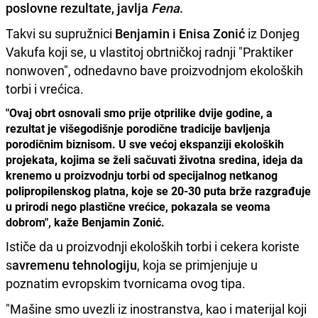
poslovne rezultate, javlja
Fena
.
Takvi su supružnici
Benjamin i Enisa Zonić
iz Donjeg
Vakufa koji se, u vlastitoj obrtničkoj radnji "Praktiker
nonwoven", odnedavno bave proizvodnjom ekoloških
torbi i vrećica.
"Ovaj obrt osnovali smo prije otprilike dvije godine, a
rezultat je višegodišnje porodične tradicije bavljenja
porodičnim biznisom. U sve većoj ekspanziji ekoloških
projekata, kojima se želi sačuvati životna sredina, ideja da
krenemo u proizvodnju torbi od specijalnog netkanog
polipropilenskog platna, koje se 20-30 puta brže razgrađuje
u prirodi nego plastične vrećice, pokazala se veoma
dobrom", kaže Benjamin Zonić.
Ističe da u proizvodnji ekoloških torbi i cekera koriste
s
avremenu tehnologiju
, koja se primjenjuje u
poznatim evropskim tvornicama ovog tipa.
"Mašine smo uvezli iz inostranstva, kao i materijal koji