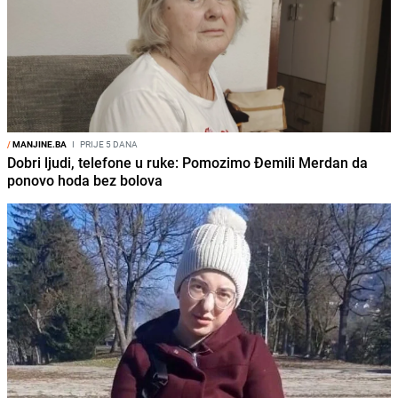
/
MANJINE.BA
I
PRIJE 5 DANA
Dobri ljudi, telefone u ruke: Pomozimo Đemili Merdan da
ponovo hoda bez bolova