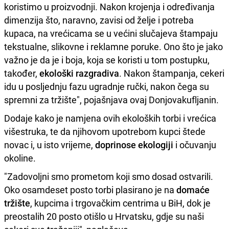
koristimo u proizvodnji. Nakon krojenja i određivanja
dimenzija što, naravno, zavisi od želje i potreba
kupaca, na vrećicama se u većini slučajeva štampaju
tekstualne, slikovne i reklamne poruke. Ono što je jako
važno je da je i boja, koja se koristi u tom postupku,
također,
ekološki razgradiva
. Nakon štampanja, cekeri
idu u posljednju fazu ugradnje ručki, nakon čega su
spremni za tržište", pojašnjava ovaj Donjovakufljanin.
Dodaje kako je namjena ovih ekoloških torbi i vrećica
višestruka, te da njihovom upotrebom kupci štede
novac i, u isto vrijeme,
doprinose ekologiji
i očuvanju
okoline.
"Zadovoljni smo prometom koji smo dosad ostvarili.
Oko osamdeset posto torbi plasirano je na
domaće
tržište
, kupcima i trgovačkim centrima u BiH, dok je
preostalih 20 posto otišlo u Hrvatsku, gdje su naši