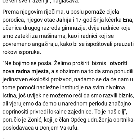
cekeri sve traženiji", naglašava.
Prema njegovim riječima, u poslu pomaže cijela
porodica, njegov otac
Jahija
i 17-godišnja kćerka
Ena
,
učenica drugog razreda gimnazije, dvije radnice koje
smo zatekli za mašinama, kao i radnici koji se
povremeno angažiraju, kako bi se ispoštovali preuzeti
rokovi isporuke.
"Ne bojimo se posla. Želimo proširiti biznis i
otvoriti
nova radna mjesta,
a s obzirom na to da smo ponudili
jedinstven ekološki proizvod, nadamo se da će nam u
tome pomoći nadležne institucije na svim nivoima.
Istina, još uvijek ne možemo reći da smo razvili biznis,
ali vjerujemo da ćemo u narednom periodu značajno
doprinositi privredi lokalne zajednice. To je naš cilj",
poručio je Zonić, koji je član Općeg udruženja obrtnika-
poslodavaca u Donjem Vakufu.