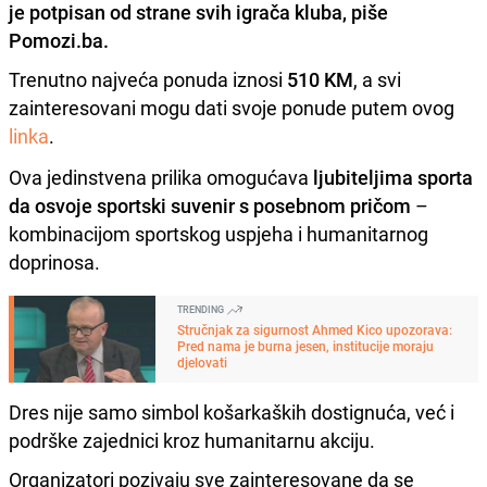
je potpisan od strane svih igrača kluba, piše
Pomozi.ba.
Trenutno najveća ponuda iznosi
510 KM
, a svi
zainteresovani mogu dati svoje ponude putem ovog
linka
.
Ova jedinstvena prilika omogućava
ljubiteljima sporta
da osvoje sportski suvenir s posebnom pričom
–
kombinacijom sportskog uspjeha i humanitarnog
doprinosa.
TRENDING
Stručnjak za sigurnost Ahmed Kico upozorava:
Pred nama je burna jesen, institucije moraju
djelovati
Dres nije samo simbol košarkaških dostignuća, već i
podrške zajednici kroz humanitarnu akciju.
Organizatori pozivaju sve zainteresovane da se