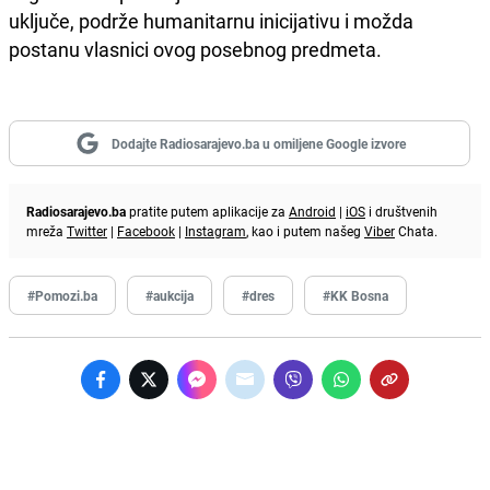
uključe, podrže humanitarnu inicijativu i možda
postanu vlasnici ovog posebnog predmeta.
Dodajte Radiosarajevo.ba u omiljene Google izvore
Radiosarajevo.ba
pratite putem aplikacije za
Android
|
iOS
i društvenih
mreža
Twitter
|
Facebook
|
Instagram
, kao i putem našeg
Viber
Chata.
#Pomozi.ba
#aukcija
#dres
#KK Bosna