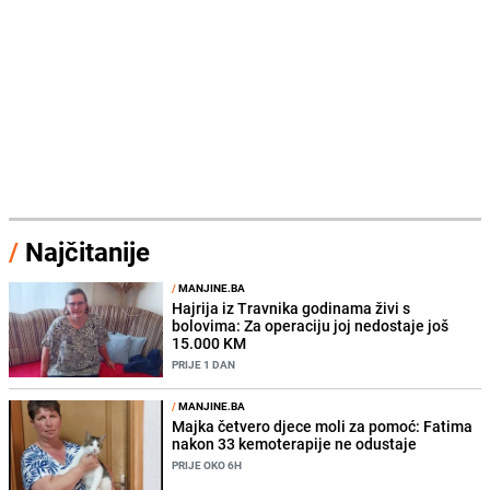
/
Najčitanije
/
MANJINE.BA
Hajrija iz Travnika godinama živi s
bolovima: Za operaciju joj nedostaje još
15.000 KM
PRIJE 1 DAN
/
MANJINE.BA
Majka četvero djece moli za pomoć: Fatima
nakon 33 kemoterapije ne odustaje
PRIJE OKO 6H