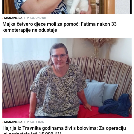
/
MANJINE.BA
I
PRIJE OKO 6H
Majka četvero djece moli za pomoć: Fatima nakon 33
kemoterapije ne odustaje
/
MANJINE.BA
I
PRIJE 1 DAN
Hajrija iz Travnika godinama živi s bolovima: Za operaciju