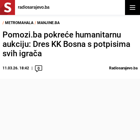
Otvor
/
METROMAHALA
/
MANJINE.BA
Pomozi.ba pokreće humanitarnu
aukciju: Dres KK Bosna s potpisima
svih igrača
11.03.26. 18:42
Radiosarajevo.ba
0