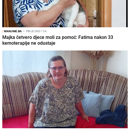
/
MANJINE.BA
I
PRIJE OKO 11H
Majka četvero djece moli za pomoć: Fatima nakon 33
kemoterapije ne odustaje