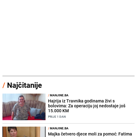
/
Najčitanije
/
MANJINE.BA
Hajrija iz Travnika godinama živi s
bolovima: Za operaciju joj nedostaje još
15.000 KM
PRIJE 1 DAN
/
MANJINE.BA
Majka četvero djece moli za pomoć: Fatima