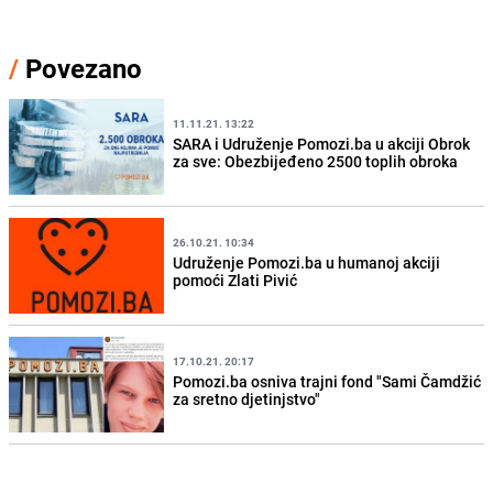
/
Povezano
11.11.21. 13:22
SARA i Udruženje Pomozi.ba u akciji Obrok
za sve: Obezbijeđeno 2500 toplih obroka
26.10.21. 10:34
Udruženje Pomozi.ba u humanoj akciji
pomoći Zlati Pivić
17.10.21. 20:17
Pomozi.ba osniva trajni fond "Sami Čamdžić
za sretno djetinjstvo"