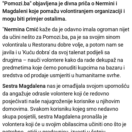
"Pomozi.ba" objavljena je divna priča o Nermini i
Magdaleni koje pomažu volontiranjem organizaciji i
mogu biti primjer ostalima.
"
Nermina Crnić
kaže da je odavno imala ogroman nijet
da učini nešto za Pomozi.ba, pa je sa svojim sinom
volontirala u Restoranu dobre volje, a potom nam se
javila i u 'Kuću dobra' da svoj talenat podijeli sa
drugima – nauči volontere kako da rade dekupaž na
predmetima koje ćemo ponuditi kupcima na bazaru i
sredstva od prodaje usmjeriti u humanitarne svrhe.
Sestra Magdalena
nas je omađijala svojom upornošću
da angažuje odrasle volontere koji će redovno
posjećivati naše najugroženije korisnike u njihovim
domovima. Svakom korisniku kojeg smo nedavno
skupa posjetili, sestra Magdalena pronašla je
volontera koji će u svojim obilascima učiniti ono što je
potrebno - otići u prodavnicu, izvesti u šetnju,