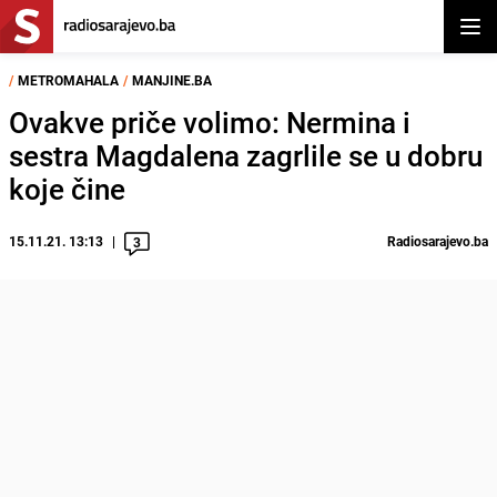
Otvor
/
METROMAHALA
/
MANJINE.BA
Ovakve priče volimo: Nermina i
sestra Magdalena zagrlile se u dobru
koje čine
15.11.21. 13:13
Radiosarajevo.ba
3