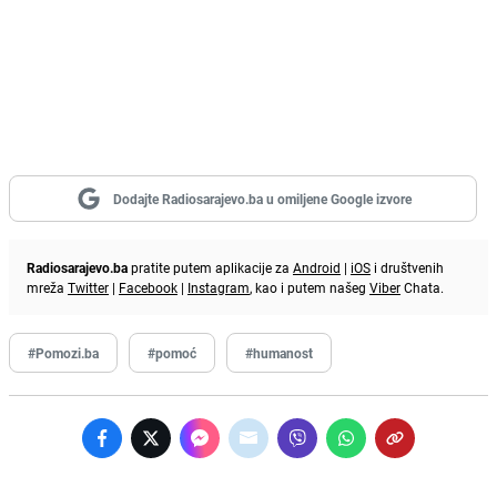
Dodajte Radiosarajevo.ba u omiljene Google izvore
Radiosarajevo.ba
pratite putem aplikacije za
Android
|
iOS
i društvenih
mreža
Twitter
|
Facebook
|
Instagram
, kao i putem našeg
Viber
Chata.
#Pomozi.ba
#pomoć
#humanost