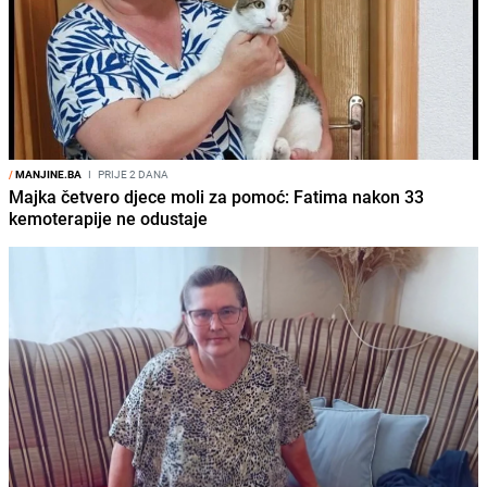
/
MANJINE.BA
I
PRIJE 2 DANA
Majka četvero djece moli za pomoć: Fatima nakon 33
kemoterapije ne odustaje