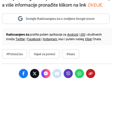
a više informacije pronađite klikom na link
OVDJE
.
Dodajte Radiosarajevo.ba u omiljene Google izvore
Radiosarajevo.ba
pratite putem aplikacije za
Android
|
iOS
i društvenih
mreža
Twitter
|
Facebook
|
Instagram
, kao i putem našeg
Viber
Chata.
#Pomozi.ba
#apel za pomoć
#Gaza