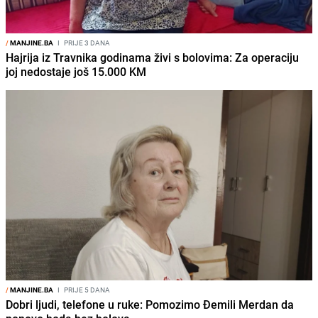
/
MANJINE.BA
I
PRIJE 3 DANA
Hajrija iz Travnika godinama živi s bolovima: Za operaciju
joj nedostaje još 15.000 KM
/
MANJINE.BA
I
PRIJE 5 DANA
Dobri ljudi, telefone u ruke: Pomozimo Đemili Merdan da