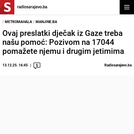
Otvor
/
METROMAHALA
/
MANJINE.BA
Ovaj preslatki dječak iz Gaze treba
našu pomoć: Pozivom na 17044
pomažete njemu i drugim jetimima
13.12.25. 16:45
Radiosarajevo.ba
5