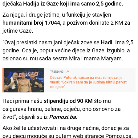
dječaka Hadija iz Gaze koji ima samo 2,5 godine.
Za njega, i druge jetime, u funkciju je stavljen
humanitarni broj 17044
, a pozivom donirate 2 KM za
jetime Gaze.
"Ovaj preslatki nasmijani dječak zove se
Hadi
. Ima 2,5
godine. Oca je, poput većine djece iz Gaze, izgubio, a
oslonac su mu sada sestra Mira i mama Maryam.
TRENDING
Dževad Poturak naišao na nerazumijevanje
vlasti: "Šokiran sam da je ljudima bitniji parket
od djece"
Hadi prima našu
stipendiju od 90 KM
što mu
osigurava hranu, pelene, odjeću, ono osnovno za
život", objavili su iz
Pomozi.ba.
Ako želite učestvovati i na druge načine, donacije za
ovu djecu moguće su putem web stranice Pomozi.ba,