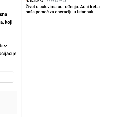
/
MANJINE.BA
I
30.07.26. 20:44
Život u bolovima od rođenja: Adni treba
naša pomoć za operaciju u Istanbulu
asna
a, koji
 bez
cijacije