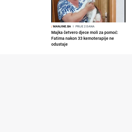
/
MANJINE.BA
I
PRIJE 2 DANA
Majka četvero djece moli za pomoć:
Fatima nakon 33 kemoterapije ne
odustaje