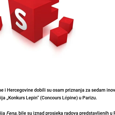
ne i Hercegovine dobili su osam priznanja za sedam inov
cija „Konkurs Lepin“ (Concours Lépine) u Parizu.
cija
Fena
, bile su iznad prosjeka radova predstavljenih u