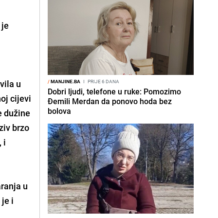
 je
vila
u
/
MANJINE.BA
I
PRIJE 6 DANA
Dobri ljudi, telefone u ruke: Pomozimo
oj cijevi
Đemili Merdan da ponovo hoda bez
bolova
e dužine
ziv brzo
 i
ranja u
je i