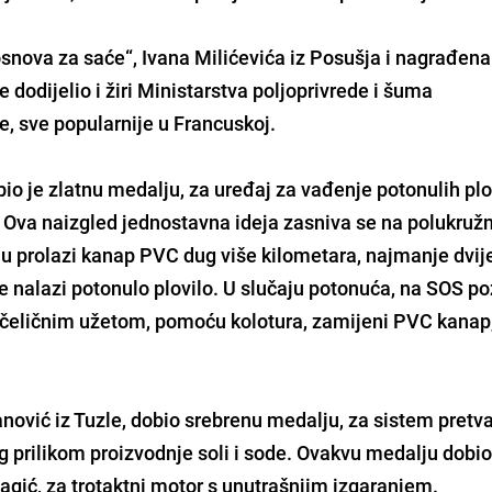
osnova za saće“, Ivana Milićevića iz Posušja i nagrađena
 dodijelio i žiri Ministarstva poljoprivrede i šuma
e, sve popularnije u Francuskoj.
bio je zlatnu medalju, za
uređaj za vađenje potonulih plo
 Ova naizgled jednostavna ideja zasniva se na polukružn
oju prolazi kanap PVC dug više kilometara, najmanje dvij
e nalazi potonulo plovilo. U slučaju potonuća, na SOS po
e čeličnim užetom, pomoću kolotura, zamijeni PVC kanap,
anović iz Tuzle, dobio srebrenu medalju, za
sistem pretva
 prilikom proizvodnje soli i sode. Ovakvu medalju dobio 
agić, za
trotaktni motor
s unutrašnjim izgaranjem.