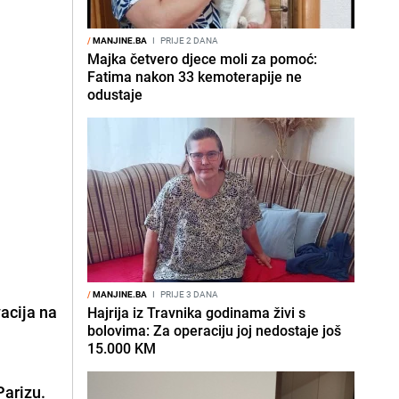
/
MANJINE.BA
I
PRIJE 2 DANA
Majka četvero djece moli za pomoć:
Fatima nakon 33 kemoterapije ne
odustaje
/
MANJINE.BA
I
PRIJE 3 DANA
acija na
Hajrija iz Travnika godinama živi s
bolovima: Za operaciju joj nedostaje još
15.000 KM
 Parizu.