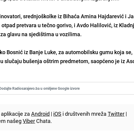
inovatori, srednjoškolke iz Bihaća Amina Hajdarević i J
i otpad pretvara u tečno gorivo
, i Avdo Halilović, iz Kladnj
za glavu na sjedištima u vozilima
.
ko Bosnić iz Banje Luke, za
automobilsku gumu koja se,
 u slučaju bušenja
oštrim predmetom, saopćeno je iz Aso
Dodajte Radiosarajevo.ba u omiljene Google izvore
aplikacije za
Android
|
iOS
i društvenih mreža
Twitter
|
utem našeg
Viber
Chata.