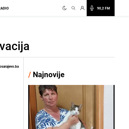
RADIO
90,2 FM
vacija
osarajevo.ba
/
Najnovije