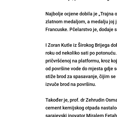
Najbolje ocjene
dobila je „Trajna 
zlatnom medaljom, a medalju joj je
Francuske. Pčelarstvo je, dodaje s
I Zoran Kutle iz Širokog Brijega do
roku od nekoliko sati po potonuću.
pričvršćenoj na platformu, kroz k
od površine vode do mjesta gdje s
stiže brod za spasavanje, čijim s
izvuče brod na površinu.
Također je, prof. dr Zehrudin Osm
cement kemijskog otpada
nastalog
sarajevski inovator Miralem Fetah