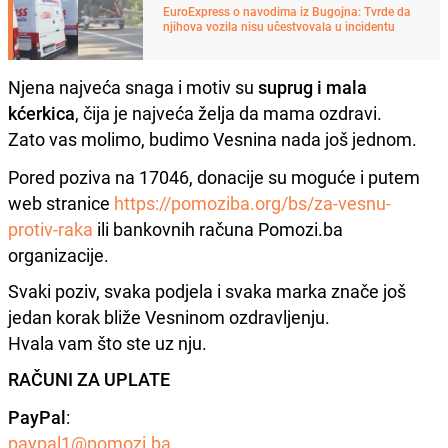
EuroExpress o navodima iz Bugojna: Tvrde da
njihova vozila nisu učestvovala u incidentu
Njena najveća snaga i motiv su
suprug i mala
kćerkica
, čija je najveća želja da mama ozdravi.
Zato vas molimo, budimo Vesnina nada još jednom.
Pored poziva na 17046, donacije su moguće i putem
web stranice
https://pomoziba.org/bs/za-vesnu-
protiv-raka
ili bankovnih računa Pomozi.ba
organizacije.
Svaki poziv, svaka podjela i svaka marka znače još
jedan korak bliže Vesninom ozdravljenju.
Hvala vam što ste uz nju.
RAČUNI ZA UPLATE
PayPal
:
paypal1@pomozi.ba