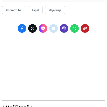
#Pomozi.ba
#apel
#liječenje