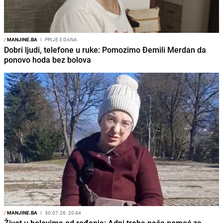
/
MANJINE.BA
I
PRIJE 3 DANA
Dobri ljudi, telefone u ruke: Pomozimo Đemili Merdan da
ponovo hoda bez bolova
/
MANJINE.BA
I
30.07.26. 20:44
Život u bolovima od rođenja: Adni treba naša pomoć za