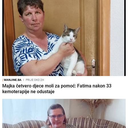
/
MANJINE.BA
I
PRIJE OKO 2H
Majka četvero djece moli za pomoć: Fatima nakon 33
kemoterapije ne odustaje