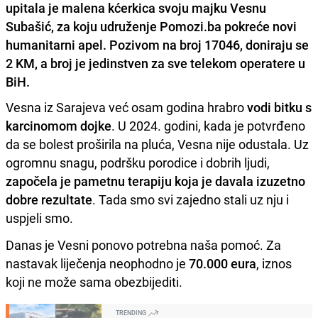
upitala je malena kćerkica svoju majku Vesnu
Subašić, za koju udruženje Pomozi.ba pokreće novi
humanitarni apel. Pozivom na broj 17046, doniraju se
2 KM, a broj je jedinstven za sve telekom operatere u
BiH.
Vesna iz Sarajeva već osam godina hrabro
vodi bitku s
karcinomom dojke
. U 2024. godini, kada je potvrđeno
da se bolest proširila na pluća, Vesna nije odustala. Uz
ogromnu snagu, podršku porodice i dobrih ljudi,
započela je pametnu terapiju koja je davala izuzetno
dobre rezultate
. Tada smo svi zajedno stali uz nju i
uspjeli smo.
Danas je Vesni ponovo potrebna naša pomoć. Za
nastavak liječenja neophodno je
70.000 eura
, iznos
koji ne može sama obezbijediti.
TRENDING