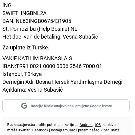
ING
SWIFT: INGBNL2A
BAN: NL63INGB0675431905
St. Pomozi.ba (Help Bosnie) NL
Het doel van de betaling: Vesna Subašić
Za uplate iz Turske:
VAKIF KATILIM BANKASI A.S.
IBAN:TR91 0021 0000 0006 3546 7000 01
İstanbul, Türkiye
Derneğin Adı: Bosna Hersek Yardımlaşma Derneği
Açıklama: Vesna Subašić
Dodajte Radiosarajevo.ba u omiljene Google izvore
Radiosarajevo.ba
pratite putem aplikacije za
Android
|
iOS
i društvenih
mreža
Twitter
|
Facebook
|
Instagram
, kao i putem našeg
Viber
Chata.