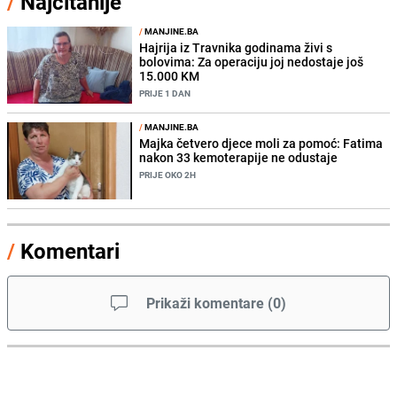
/
Najčitanije
/
MANJINE.BA
Hajrija iz Travnika godinama živi s
bolovima: Za operaciju joj nedostaje još
15.000 KM
PRIJE 1 DAN
/
MANJINE.BA
Majka četvero djece moli za pomoć: Fatima
nakon 33 kemoterapije ne odustaje
PRIJE OKO 2H
/
Komentari
Prikaži komentare
(
0
)