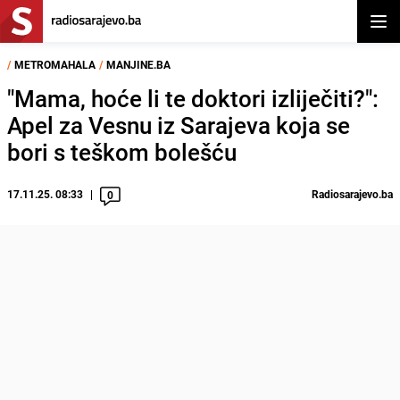
Otvor
/
METROMAHALA
/
MANJINE.BA
"Mama, hoće li te doktori izliječiti?":
Apel za Vesnu iz Sarajeva koja se
bori s teškom bolešću
17.11.25. 08:33
Radiosarajevo.ba
0