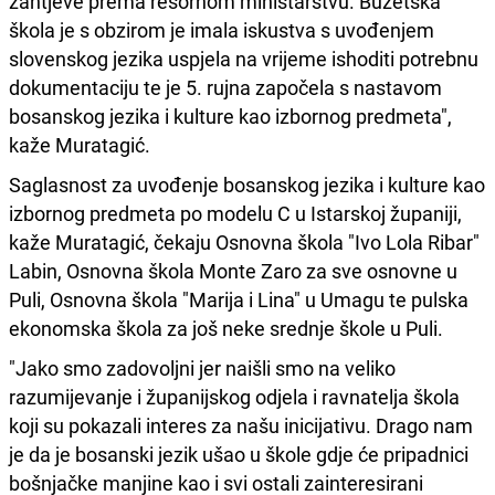
zahtjeve prema resornom ministarstvu. Buzetska
škola je s obzirom je imala iskustva s uvođenjem
slovenskog jezika uspjela na vrijeme ishoditi potrebnu
dokumentaciju te je 5. rujna započela s nastavom
bosanskog jezika i kulture kao izbornog predmeta",
kaže Muratagić.
Saglasnost za uvođenje bosanskog jezika i kulture kao
izbornog predmeta po modelu C u Istarskoj županiji,
kaže Muratagić, čekaju Osnovna škola "Ivo Lola Ribar"
Labin, Osnovna škola Monte Zaro za sve osnovne u
Puli, Osnovna škola "Marija i Lina" u Umagu te pulska
ekonomska škola za još neke srednje škole u Puli.
"Jako smo zadovoljni jer naišli smo na veliko
razumijevanje i županijskog odjela i ravnatelja škola
koji su pokazali interes za našu inicijativu. Drago nam
je da je bosanski jezik ušao u škole gdje će pripadnici
bošnjačke manjine kao i svi ostali zainteresirani