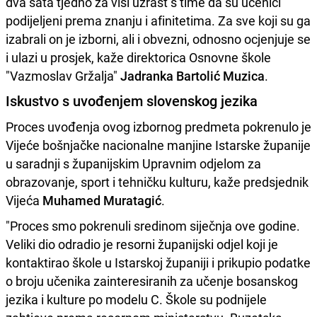
dva sata tjedno za viši uzrast s time da su učenici
podijeljeni prema znanju i afinitetima. Za sve koji su ga
izabrali on je izborni, ali i obvezni, odnosno ocjenjuje se
i ulazi u prosjek, kaže direktorica Osnovne škole
"Vazmoslav Gržalja"
Jadranka Bartolić Muzica
.
Iskustvo s uvođenjem slovenskog jezika
Proces uvođenja ovog izbornog predmeta pokrenulo je
Vijeće bošnjačke nacionalne manjine Istarske županije
u saradnji s županijskim Upravnim odjelom za
obrazovanje, sport i tehničku kulturu, kaže predsjednik
Vijeća
Muhamed Muratagić
.
"Proces smo pokrenuli sredinom siječnja ove godine.
Veliki dio odradio je resorni županijski odjel koji je
kontaktirao škole u Istarskoj županiji i prikupio podatke
o broju učenika zainteresiranih za učenje bosanskog
jezika i kulture po modelu C. Škole su podnijele