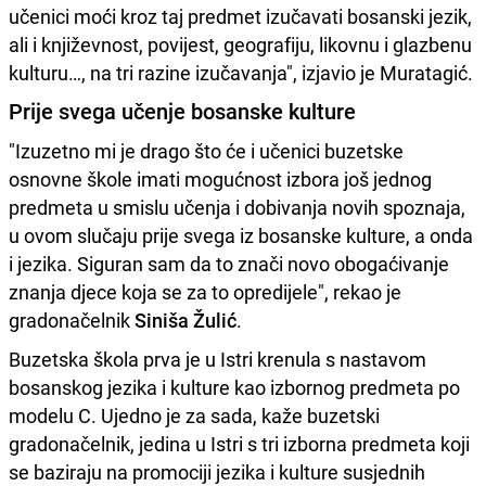
učenici moći kroz taj predmet izučavati bosanski jezik,
ali i književnost, povijest, geografiju, likovnu i glazbenu
kulturu…, na tri razine izučavanja", izjavio je Muratagić.
Prije svega učenje bosanske kulture
"Izuzetno mi je drago što će i učenici buzetske
osnovne škole imati mogućnost izbora još jednog
predmeta u smislu učenja i dobivanja novih spoznaja,
u ovom slučaju prije svega iz bosanske kulture, a onda
i jezika. Siguran sam da to znači novo obogaćivanje
znanja djece koja se za to opredijele", rekao je
gradonačelnik
Siniša Žulić
.
Buzetska škola prva je u Istri krenula s nastavom
bosanskog jezika i kulture kao izbornog predmeta po
modelu C. Ujedno je za sada, kaže buzetski
gradonačelnik, jedina u Istri s tri izborna predmeta koji
se baziraju na promociji jezika i kulture susjednih