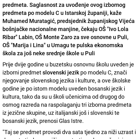
predmeta. Saglasnost za uvođenje ovog izbornog
predmeta po modelu C u Istarskoj županiji, kaže
Muhamed Muratagić,
predsjednik županijskog Vijeća
bošnjačke nacionalne manjine, čekaju OŠ "Ivo Lola
Ribar" Labin, OŠ Monte Zaro za sve osnovne u Puli,
OŠ "Marija i Lina" u Umagu te pulska ekonomska
škola za još neke srednje škole u Puli
Prije dvije godine u buzetsku osnovnu školu uveden je
izborni predmet
slovenski jezik
po modelu C, znači
njegovanje slovenskog jezika i kulture, a ove školske
godine je po istom modelu uveden bosanski jezik i
kultura, tako da su u školi učenicima od drugog do
osmog razreda na raspolaganju tri izborna predmeta
iz jezične skupine, uz italijanski još i slovenski te
bosanski jezik, prenosi Glas Istre.
"Taj se predmet provodi dva sata tjedno za niži uzrast i