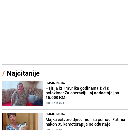
/
Najčitanije
/
MANJINE.BA
Hajrija iz Travnika godinama živi s
bolovima: Za operaciju joj nedostaje još
15.000 KM
PRIJE 2 DANA
/
MANJINE.BA
Majka četvero djece moli za pomoć: Fatima
nakon 33 kemoterapije ne odustaje
PRIJE 1 DAN