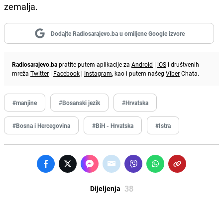
zemalja.
Dodajte Radiosarajevo.ba u omiljene Google izvore
Radiosarajevo.ba
pratite putem aplikacije za
Android
|
iOS
i društvenih
mreža
Twitter
|
Facebook
|
Instagram
, kao i putem našeg
Viber
Chata.
#manjine
#Bosanski jezik
#Hrvatska
#Bosna i Hercegovina
#BiH - Hrvatska
#Istra
38
Dijeljenja