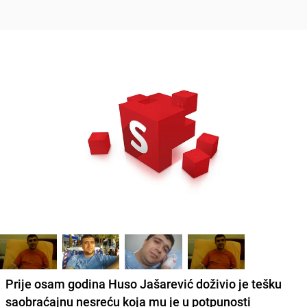
Prije osam godina
Huso Jašarević doživio je tešku
saobraćajnu nesreću
koja mu je u potpunosti