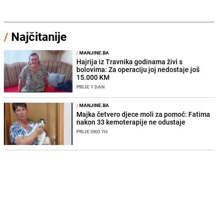
/
Najčitanije
/
MANJINE.BA
Hajrija iz Travnika godinama živi s
bolovima: Za operaciju joj nedostaje još
15.000 KM
PRIJE 1 DAN
/
MANJINE.BA
Majka četvero djece moli za pomoć: Fatima
nakon 33 kemoterapije ne odustaje
PRIJE OKO 7H