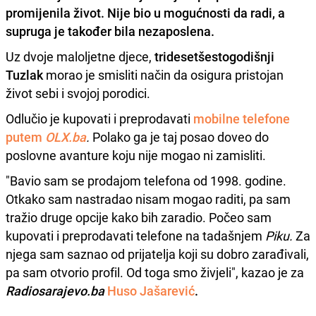
promijenila život. Nije bio u mogućnosti da radi, a
supruga je također bila nezaposlena.
Uz dvoje maloljetne djece,
tridesetšestogodišnji
Tuzlak
morao je smisliti način da osigura pristojan
život sebi i svojoj porodici.
Odlučio je kupovati i preprodavati
mobilne telefone
putem
OLX.ba
.
Polako ga je taj posao doveo do
poslovne avanture koju nije mogao ni zamisliti.
"Bavio sam se prodajom telefona od 1998. godine.
Otkako sam nastradao nisam mogao raditi, pa sam
tražio druge opcije kako bih zaradio. Počeo sam
kupovati i preprodavati telefone na tadašnjem
Piku.
Za
njega sam saznao od prijatelja koji su dobro zarađivali,
pa sam otvorio profil. Od toga smo živjeli", kazao je za
Radiosarajevo.ba
Huso Jašarević
.