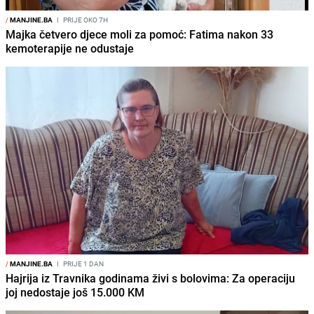
/
MANJINE.BA
I
PRIJE OKO 7H
Majka četvero djece moli za pomoć: Fatima nakon 33
kemoterapije ne odustaje
/
MANJINE.BA
I
PRIJE 1 DAN
Hajrija iz Travnika godinama živi s bolovima: Za operaciju
joj nedostaje još 15.000 KM