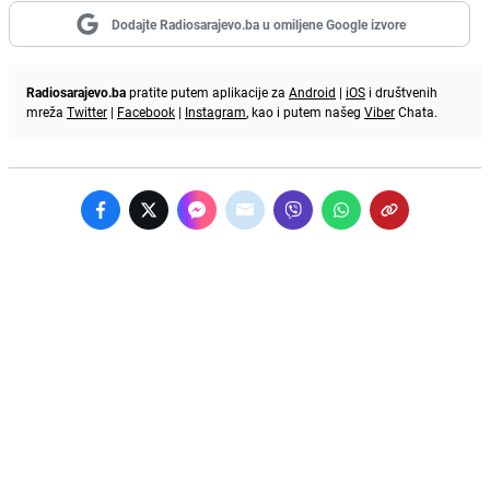
Dodajte Radiosarajevo.ba u omiljene Google izvore
Radiosarajevo.ba
pratite putem aplikacije za
Android
|
iOS
i društvenih
mreža
Twitter
|
Facebook
|
Instagram
, kao i putem našeg
Viber
Chata.