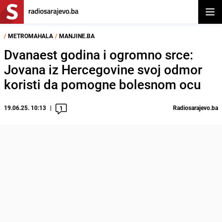
Otvor
/
METROMAHALA
/
MANJINE.BA
Dvanaest godina i ogromno srce:
Jovana iz Hercegovine svoj odmor
koristi da pomogne bolesnom ocu
19.06.25. 10:13
Radiosarajevo.ba
1