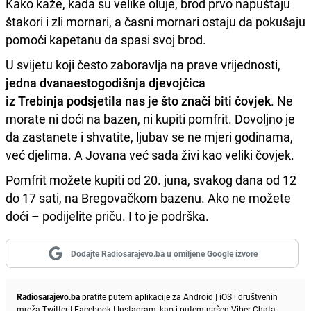
Kako kaže, kada su velike oluje, brod prvo napuštaju
štakori i zli mornari, a časni mornari ostaju da pokušaju
pomoći kapetanu da spasi svoj brod.
U svijetu koji često zaboravlja na prave vrijednosti,
jedna dvanaestogodišnja djevojčica
iz Trebinja podsjetila nas je što znači biti čovjek
. Ne
morate ni doći na bazen, ni kupiti pomfrit. Dovoljno je
da zastanete i shvatite, ljubav se ne mjeri godinama,
već djelima. A Jovana već sada živi kao veliki čovjek.
Pomfrit možete kupiti od 20. juna, svakog dana od 12
do 17 sati, na Bregovačkom bazenu. Ako ne možete
doći – podijelite priču. I to je podrška.
Dodajte Radiosarajevo.ba u omiljene Google izvore
Radiosarajevo.ba
pratite putem aplikacije za
Android
|
iOS
i društvenih
mreža
Twitter
|
Facebook
|
Instagram
, kao i putem našeg
Viber
Chata.