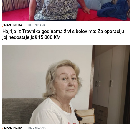
/
MANJINE.BA
I
PRIJE 3 DANA
Hajrija iz Travnika godinama živi s bolovima: Za operaciju
joj nedostaje još 15.000 KM
/
MANJINE.BA
I
PRIJE 5 DANA