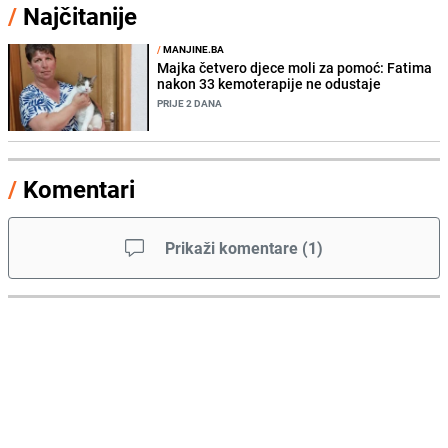
/
Najčitanije
/
MANJINE.BA
Majka četvero djece moli za pomoć: Fatima
nakon 33 kemoterapije ne odustaje
PRIJE 2 DANA
/
Komentari
Prikaži komentare
(
1
)