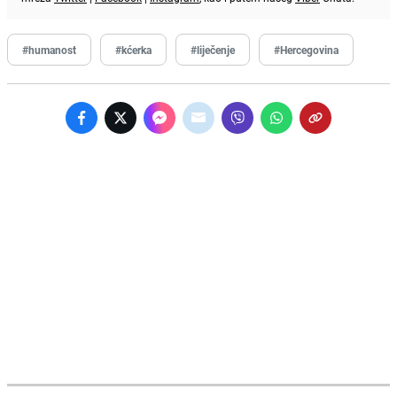
#humanost
#kćerka
#liječenje
#Hercegovina