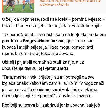
Vrapčići mu nisu bili sretni: Sarajevo ostalo bez
pobjede protiv Radnika
U želji da doprinese, rodila se ideja – pomfrit. Mjesto –
bazen. Plan – osmijeh. I to ne jedan, već stotine njih.
"Uz pomoć prijateljice
došla sam na ideju da prodajem
pomfrit na Bregovačkom bazenu
, gdje ima dosta
kupača i mojih prijatelja. Tako mogu pomoći tati i
mami, barem malo", kazala je Jovana.
Obitelj i prijatelji odmah su stali iza nje, a uz
dopuštenje dali su joj i vjetar u leđa.
"Tata, mama i neki prijatelji su mi pomogli da sve
izgleda onako kako sam zamislila. To mi mnogo znači
jer sam shvatila da nismo sami – da još uvijek ima
dobrih ljudi koji žele pomoći", izjavila je Jovana.
Roditelji su isprva bili zabrinuti jer je Jovana ipak još