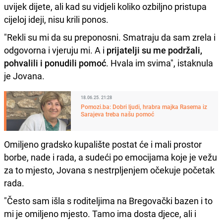
uvijek dijete, ali kad su vidjeli koliko ozbiljno pristupa
cijeloj ideji, nisu krili ponos.
"Rekli su mi da su preponosni. Smatraju da sam zrela i
odgovorna i vjeruju mi. A i
prijatelji su me podržali,
pohvalili i ponudili pomoć
. Hvala im svima", istaknula
je Jovana.
18.06.25. 21:28
Pomozi.ba: Dobri ljudi, hrabra majka Rasema iz
Sarajeva treba našu pomoć
Omiljeno gradsko kupalište postat će i mali prostor
borbe, nade i rada, a sudeći po emocijama koje je vežu
za to mjesto, Jovana s nestrpljenjem očekuje početak
rada.
"Često sam išla s roditeljima na Bregovački bazen i to
mi je omiljeno mjesto. Tamo ima dosta djece, ali i