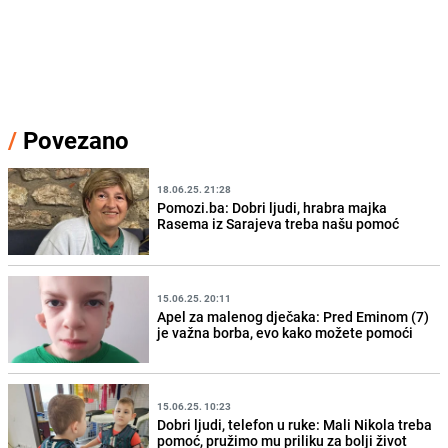
/
Povezano
18.06.25. 21:28
Pomozi.ba: Dobri ljudi, hrabra majka
Rasema iz Sarajeva treba našu pomoć
15.06.25. 20:11
Apel za malenog dječaka: Pred Eminom (7)
je važna borba, evo kako možete pomoći
15.06.25. 10:23
Dobri ljudi, telefon u ruke: Mali Nikola treba
pomoć, pružimo mu priliku za bolji život