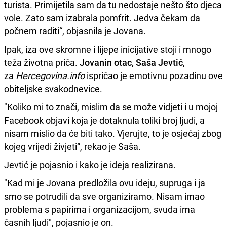
turista. Primijetila sam da tu nedostaje nešto što djeca
vole. Zato sam izabrala pomfrit. Jedva čekam da
počnem raditi“, objasnila je Jovana.
Ipak, iza ove skromne i lijepe inicijative stoji i mnogo
teža životna priča.
Jovanin otac, Saša Jevtić
,
za
Hercegovina.info
ispričao je emotivnu pozadinu ove
obiteljske svakodnevice.
"Koliko mi to znači, mislim da se može vidjeti i u mojoj
Facebook objavi koja je dotaknula toliki broj ljudi, a
nisam mislio da će biti tako. Vjerujte, to je osjećaj zbog
kojeg vrijedi živjeti“, rekao je Saša.
Jevtić je pojasnio i kako je ideja realizirana.
"Kad mi je Jovana predložila ovu ideju, supruga i ja
smo se potrudili da sve organiziramo. Nisam imao
problema s papirima i organizacijom, svuda ima
časnih ljudi", pojasnio je on.