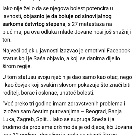
Iako nije želio da se njegova bolest potencira u
javnosti,
objasnio je da boluje od sinovijalnog
sarkoma četvrtog stepena
, s 27 metastaza na
plućima, pa ova odluka mlade Jovane nosi još snažniji
ton.
Najveći odjek u javnosti izazvao je emotivni Facebook
status koji je Saša objavio, a koji se danima dijelio
širom regije.
U tom statusu svoju riječ nije dao samo kao otac, nego
i kao čovjek koji svakim slovom pokazuje što znači biti
roditelj, borac i oslonac, unatoč bolesti.
"Već preko tri godine imam zdravstvenih problema i
izložen sam čestim putovanjima – Beograd, Banja
Luka, Zagreb, Split... Iako se supruga Sneža i ja
trudimo da probleme držimo dalje od djece, kći Jovana
ima 12 godina i dovoljno je zrela da shvati što se