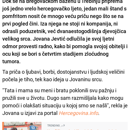
Dok se na Bregovačkom bazenu u Trebinju priprema
još jedno vrelo hercegovačko ljeto, jedan mali štand s
pomfritom nosit će mnogo veću priču nego što se na
prvi pogled čini. Iza njega ne stoji ni kompanija, ni
odrasli poduzetnik, već dvanaestogodišnja djevojčica
velikog srca. Jovana Jevtić odlučila je svoj ljetni
odmor provesti radno, kako bi pomogla svojoj obitelji i
ocu koji se bori s četvrtim stadijem zloćudnog
tumora.
Ta priča o ljubavi, borbi, dostojanstvu i ljudskoj veličini
počela je tiho, tek kao ideja u Jovaninu srcu.
"Tata i mama su meni i bratu poklonili svu pažnju i
pružili sve u životu. Dugo sam razmišljala kako mogu
pomoći i olakšati situaciju u kojoj smo se našli", rekla je
Jovana u izjavi za portal
Hercegovina.info
.
TRENDING