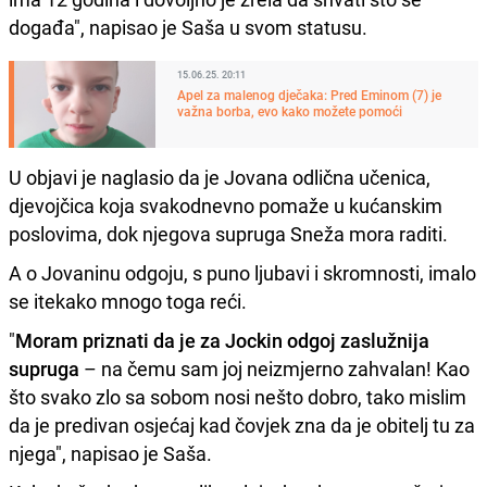
događa", napisao je Saša u svom statusu.
15.06.25. 20:11
Apel za malenog dječaka: Pred Eminom (7) je
važna borba, evo kako možete pomoći
U objavi je naglasio da je Jovana odlična učenica,
djevojčica koja svakodnevno pomaže u kućanskim
poslovima, dok njegova supruga Sneža mora raditi.
A o Jovaninu odgoju, s puno ljubavi i skromnosti, imalo
se itekako mnogo toga reći.
"
Moram priznati da je za Jockin odgoj zaslužnija
supruga
– na čemu sam joj neizmjerno zahvalan! Kao
što svako zlo sa sobom nosi nešto dobro, tako mislim
da je predivan osjećaj kad čovjek zna da je obitelj tu za
njega", napisao je Saša.