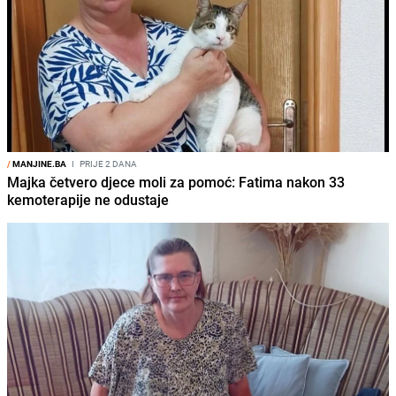
/
MANJINE.BA
I
PRIJE 2 DANA
Majka četvero djece moli za pomoć: Fatima nakon 33
kemoterapije ne odustaje