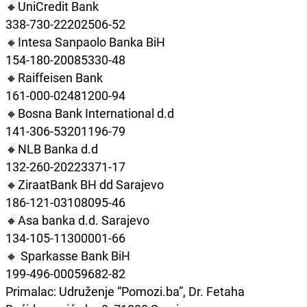
🔸UniCredit Bank
338-730-22202506-52
🔸Intesa Sanpaolo Banka BiH
154-180-20085330-48
🔸Raiffeisen Bank
161-000-02481200-94
🔸Bosna Bank International d.d
141-306-53201196-79
🔸NLB Banka d.d
132-260-20223371-17
🔸ZiraatBank BH dd Sarajevo
186-121-03108095-46
🔸Asa banka d.d. Sarajevo
134-105-11300001-66
🔸 Sparkasse Bank BiH
199-496-00059682-82
Primalac: Udruženje “Pomozi.ba”, Dr. Fetaha