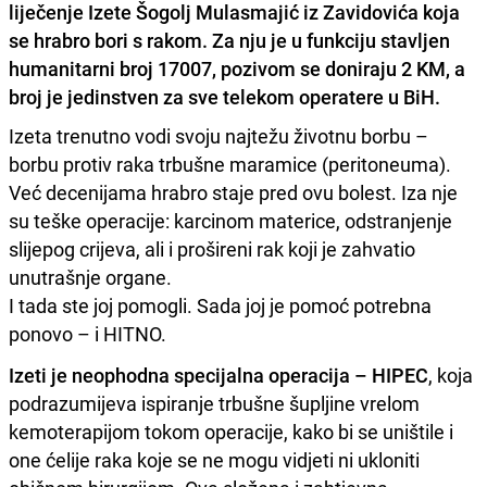
liječenje Izete Šogolj Mulasmajić iz Zavidovića koja
se hrabro bori s rakom. Za nju je u funkciju stavljen
humanitarni broj 17007, pozivom se doniraju 2 KM, a
broj je jedinstven za sve telekom operatere u BiH.
Izeta trenutno vodi svoju najtežu životnu borbu –
borbu protiv raka trbušne maramice (peritoneuma).
Već decenijama hrabro staje pred ovu bolest. Iza nje
su teške operacije: karcinom materice, odstranjenje
slijepog crijeva, ali i prošireni rak koji je zahvatio
unutrašnje organe.
I tada ste joj pomogli. Sada joj je pomoć potrebna
ponovo – i HITNO.
Izeti je neophodna specijalna operacija – HIPEC
, koja
podrazumijeva ispiranje trbušne šupljine vrelom
kemoterapijom tokom operacije, kako bi se uništile i
one ćelije raka koje se ne mogu vidjeti ni ukloniti