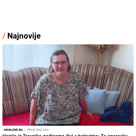
/
Najnovije
/
MANJINE.BA
I
PRIJE OKO 23H