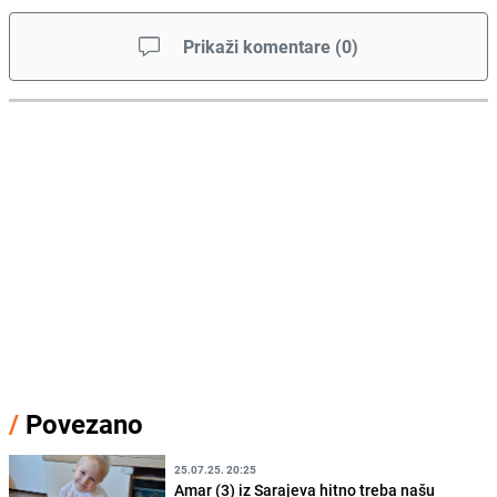
Prikaži komentare
(
0
)
/
Povezano
25.07.25. 20:25
Amar (3) iz Sarajeva hitno treba našu