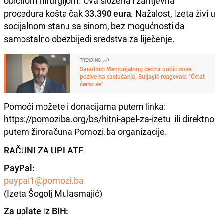
običnom hirurgijom. Ova složena i zahtjevna
procedura košta čak
33.390 eura
. Nažalost, Izeta živi u
socijalnom stanu sa sinom, bez mogućnosti da
samostalno obezbijedi sredstva za liječenje.
TRENDING
Saradnici Memorijalnog centra dobili nove
pozive na saslušanja, Suljagić reagovao: "Ćerat
ćemo se"
Pomoći možete i donacijama putem linka:
https://pomoziba.org/bs/hitni-apel-za-izetu ili direktno
putem žiroračuna Pomozi.ba organizacije.
RAČUNI ZA UPLATE
PayPal:
paypal1@pomozi.ba
(Izeta Šogolj Mulasmajić)
Za uplate iz BiH: