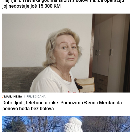
Hajrija iz Travnika godinama živi s bolovima: Za operaciju
joj nedostaje još 15.000 KM
/
MANJINE.BA
I
PRIJE 3 DANA
Dobri ljudi, telefone u ruke: Pomozimo Đemili Merdan da
ponovo hoda bez bolova