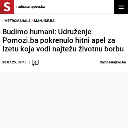
Otvor
/
METROMAHALA
/
MANJINE.BA
Budimo humani: Udruženje
Pomozi.ba pokrenulo hitni apel za
Izetu koja vodi najtežu životnu borbu
28.07.25. 08:49
Radiosarajevo.ba
0