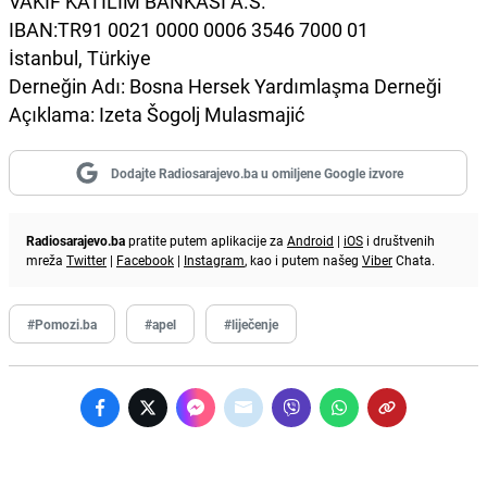
VAKIF KATILIM BANKASI A.S.
IBAN:TR91 0021 0000 0006 3546 7000 01
İstanbul, Türkiye
Derneğin Adı: Bosna Hersek Yardımlaşma Derneği
Açıklama: Izeta Šogolj Mulasmajić
Dodajte Radiosarajevo.ba u omiljene Google izvore
Radiosarajevo.ba
pratite putem aplikacije za
Android
|
iOS
i društvenih
mreža
Twitter
|
Facebook
|
Instagram
, kao i putem našeg
Viber
Chata.
#Pomozi.ba
#apel
#liječenje