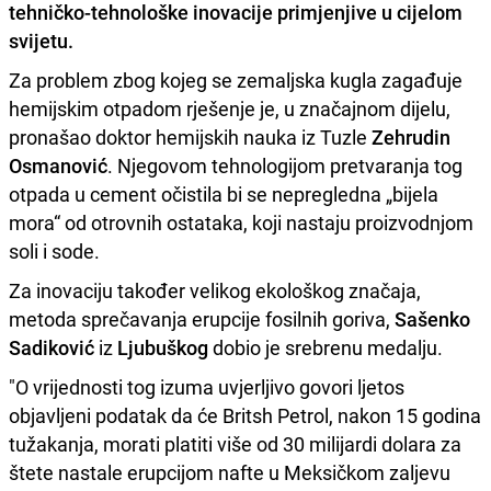
tehničko-tehnološke inovacije primjenjive u cijelom
svijetu.
Za problem zbog kojeg se zemaljska kugla zagađuje
hemijskim otpadom rješenje je, u značajnom dijelu,
pronašao doktor hemijskih nauka iz Tuzle
Zehrudin
Osmanović
. Njegovom tehnologijom pretvaranja tog
otpada u cement očistila bi se nepregledna „bijela
mora“ od otrovnih ostataka, koji nastaju proizvodnjom
soli i sode.
Za inovaciju također velikog ekološkog značaja,
metoda sprečavanja erupcije fosilnih goriva,
Sašenko
Sadiković
iz
Ljubuškog
dobio je srebrenu medalju.
"O vrijednosti tog izuma uvjerljivo govori ljetos
objavljeni podatak da će Britsh Petrol, nakon 15 godina
tužakanja, morati platiti više od 30 milijardi dolara za
štete nastale erupcijom nafte u Meksičkom zaljevu