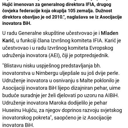
Hujić imenovan za generalnog direktora IFIA, drugog
čovjeka federacije koja okuplja 105 zemalja. Dužnost
direktora obavljao je od 2010.", naglašava se iz Asocijacije
inovatora BiH.
U radu Generalne skupštine učestvovao je i
Mladen
Karić
, u funkciji člana Izvršnog komiteta IFIA. Karić je
učestvovao i u radu Izvršnog komiteta Evropskog
udruženja inovatora (AEI), čiji je potpredsjednik.
"Blistavu nisku uspješnog predstavljanja bh.
inovatorstva u Nirnbergu uljepšale su još dvije perle.
Udruženje inovatora u osnivanju s Malte poklonilo je
Asocijaciji inovatora BiH lijepo dizajniran pehar, uime
buduće suradnje jer želi djelovati po uzoru na AIBiH.
Udruženje inovatora Maroka dodijelilo je pehar
Huseinu Hujiću, za njegov doprinos razvoju svjetskog
inovatorskog pokreta", saopćeno je iz Asocijacije
inovatora BiH.