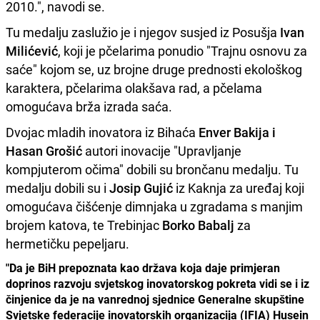
2010.", navodi se.
Tu medalju zaslužio je i njegov susjed iz Posušja
Ivan
Milićević
, koji je pčelarima ponudio "Trajnu osnovu za
saće" kojom se, uz brojne druge prednosti ekološkog
karaktera, pčelarima olakšava rad, a pčelama
omogućava brža izrada saća.
Dvojac mladih inovatora iz Bihaća
Enver Bakija i
Hasan Grošić
autori inovacije "Upravljanje
kompjuterom očima" dobili su brončanu medalju. Tu
medalju dobili su i
Josip Gujić
iz Kaknja za uređaj koji
omogućava čišćenje dimnjaka u zgradama s manjim
brojem katova, te Trebinjac
Borko Babalj
za
hermetičku pepeljaru.
"Da je BiH prepoznata kao država koja daje primjeran
doprinos razvoju svjetskog inovatorskog pokreta vidi se i iz
činjenice da je na vanrednoj sjednice Generalne skupštine
Svjetske federacije inovatorskih organizacija (IFIA) Husein