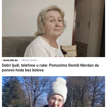
/
MANJINE.BA
I
PRIJE 5 DANA
Dobri ljudi, telefone u ruke: Pomozimo Đemili Merdan da
ponovo hoda bez bolova