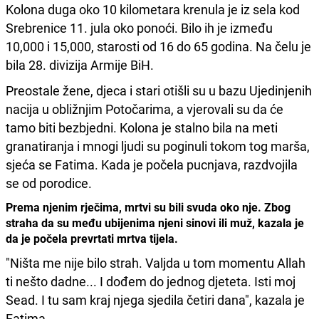
Kolona duga oko 10 kilometara krenula je iz sela kod
Srebrenice 11. jula oko ponoći. Bilo ih je između
10,000 i 15,000, starosti od 16 do 65 godina. Na čelu je
bila 28. divizija Armije BiH.
Preostale žene, djeca i stari otišli su u bazu Ujedinjenih
nacija u obližnjim Potočarima, a vjerovali su da će
tamo biti bezbjedni. Kolona je stalno bila na meti
granatiranja i mnogi ljudi su poginuli tokom tog marša,
sjeća se Fatima. Kada je počela pucnjava, razdvojila
se od porodice.
Prema njenim rječima, mrtvi su bili svuda oko nje. Zbog
straha da su među ubijenima njeni sinovi ili muž, kazala je
da je počela prevrtati mrtva tijela.
"Ništa me nije bilo strah. Valjda u tom momentu Allah
ti nešto dadne... I dođem do jednog djeteta. Isti moj
Sead. I tu sam kraj njega sjedila četiri dana", kazala je
Fatima.