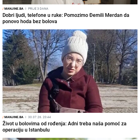
/
MANJINE.BA
I
PRIJE 3 DANA
Dobri ljudi, telefone u ruke: Pomozimo Đemili Merdan da
ponovo hoda bez bolova
/
MANJINE.BA
I
30.07.26. 20:44
Život u bolovima od rođenja: Adni treba naša pomoć za
operaciju u Istanbulu