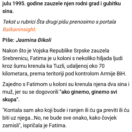
julu 1995. godine zauzele njen rodni grad i gubitku
sina.
Tekst u rubrici Šta drugi pišu prenosimo s portala
Balkaninsight.
Piše:
Jasmina Đikoli
Nakon što je Vojska Republike Srpske zauzela
Srebrenicu, Fatima je u koloni s nekoliko hiljada ljudi
kroz šumu krenula ka Tuzli, udaljenoj oko 70
kilometara, prema teritoriji pod kontrolom Armije BiH.
Zajedno s Fatimom u koloni su krenula njena dva sina i
muž, jer su se dogovorili
"ako ginemo, ginemo svi
skupa".
"Kontala sam ako koji bude i ranjen ili ću ga previti ili ću
biti uz njega…No, ne bude sve onako, kako čovjek
zamisli", ispričala je Fatima.