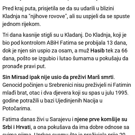
Pred kraj puta, prisjetila se da su udarili u blizini
Kladnja na "njihove rovove", ali su uspjeli da se spuste
jednom rijekom.
Tri dana kasnije stigli su u Kladanj. Do Kladnja, koji je
bio pod kontrolom ABiH Fatima se probijala 13 dana,
dok je njen sin uspio za osam, a muž
Hasib
tek za 66
dana, pošto se izgubio i lutao šumama u pokušaju da
pronađe pravi put.
Sin Mirsad ipak nije usio da preživi Marš smrti
.
Genocid počinjen u Srebrenici nisu preživjeli ni Fatimin
mlađi brat, otac i dva djevera koji su spas u julu 1995.
godine potražili u bazi Ujedinjenih Nacija u
Potočarima.
Fatima danas živi u Sarajevu i
njene prve komšije su
Srbi i Hrvati
, a ona pokušava da ima dobre odnose sa
svima njima. Uprkos svemu što je preživjela prije 20