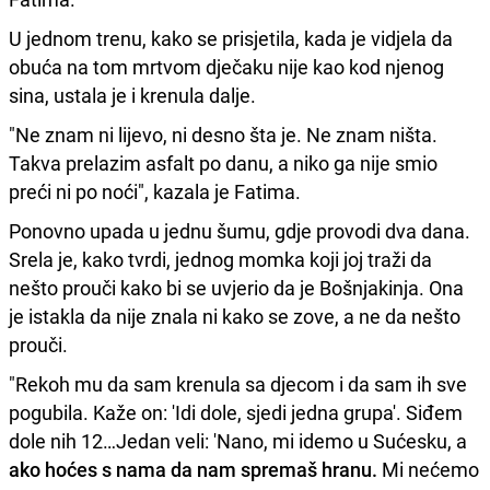
U jednom trenu, kako se prisjetila, kada je vidjela da
obuća na tom mrtvom dječaku nije kao kod njenog
sina, ustala je i krenula dalje.
"Ne znam ni lijevo, ni desno šta je. Ne znam ništa.
Takva prelazim asfalt po danu, a niko ga nije smio
preći ni po noći", kazala je Fatima.
Ponovno upada u jednu šumu, gdje provodi dva dana.
Srela je, kako tvrdi, jednog momka koji joj traži da
nešto prouči kako bi se uvjerio da je Bošnjakinja. Ona
je istakla da nije znala ni kako se zove, a ne da nešto
prouči.
"Rekoh mu da sam krenula sa djecom i da sam ih sve
pogubila. Kaže on: 'Idi dole, sjedi jedna grupa'. Siđem
dole nih 12…Jedan veli: 'Nano, mi idemo u Sućesku, a
ako hoćes s nama da nam spremaš hranu.
Mi nećemo