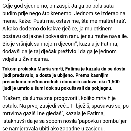
Gdje god sjednemo, on zaspi. Ja ga po pola sata
budim prije nego što krenemo. Jednom se izderao na
mene. Kaže: 'Pusti me, ostavi me, šta me maltretiraš'.
A kako dođemo do kakve rječice, ja mu otkinem
postavu od jakne i pokvasim ranu jer su muhe navalile.
Bio je vršnjak sa mojom djecom", kazala je Fatima,
dodavši da je taj
dječak preživio
i da ga je jednom
vidjela u Živinicama.
Tokom prolaska Marša smrti, Fatima je kazala da se dosta
ljudi predavalo, a dosta je ubijeno. Prema kasnijim
presudama međunarodnih i domaćih sudova, oko 1,500
ljudi je umrlo u šumi dok su pokušavali da pobjegnu.
"Kažem, da šuma zna progovoriti, koliko mrtvih je
ostalo. Na prvoj zasjedi već… Ti bježiš, spašavaš se, po
mrtvima gaziš i ne gledaš", kazala je Fatima,
istaknuvši da je sa sobom nosila 'papovku i bombu' jer
se namjeravala ubiti ako zapadne u zasjedu.