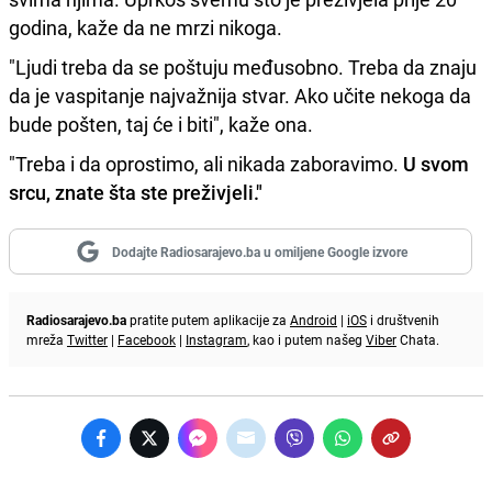
godina, kaže da ne mrzi nikoga.
"Ljudi treba da se poštuju međusobno. Treba da znaju
da je vaspitanje najvažnija stvar. Ako učite nekoga da
bude pošten, taj će i biti", kaže ona.
"Treba i da oprostimo, ali nikada zaboravimo.
U svom
srcu, znate šta ste preživjeli."
Dodajte Radiosarajevo.ba u omiljene Google izvore
Radiosarajevo.ba
pratite putem aplikacije za
Android
|
iOS
i društvenih
mreža
Twitter
|
Facebook
|
Instagram
, kao i putem našeg
Viber
Chata.