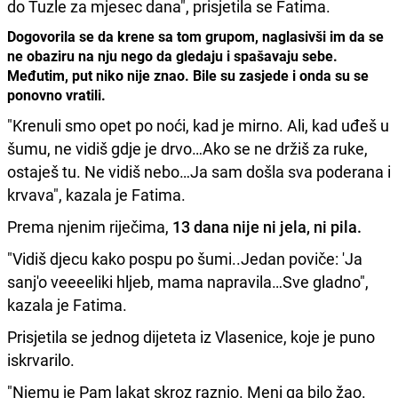
do Tuzle za mjesec dana", prisjetila se Fatima.
Dogovorila se da krene sa tom grupom, naglasivši im da se
ne obaziru na nju nego da gledaju i spašavaju sebe.
Međutim, put niko nije znao. Bile su zasjede i onda su se
ponovno vratili.
"Krenuli smo opet po noći, kad je mirno. Ali, kad uđeš u
šumu, ne vidiš gdje je drvo…Ako se ne držiš za ruke,
ostaješ tu. Ne vidiš nebo…Ja sam došla sva poderana i
krvava", kazala je Fatima.
Prema njenim riječima,
13 dana nije ni jela, ni pila.
"Vidiš djecu kako pospu po šumi..Jedan poviče: 'Ja
sanj'o veeeeliki hljeb, mama napravila…Sve gladno",
kazala je Fatima.
Prisjetila se jednog dijeteta iz Vlasenice, koje je puno
iskrvarilo.
"Njemu je Pam lakat skroz raznio. Meni ga bilo žao.