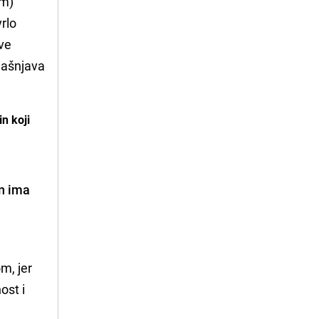
 m)
vrlo
ove
bjašnjava
n koji
n ima
m, jer
ost i