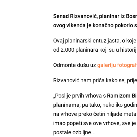
Senad Rizvanović
, planinar iz Bo
ovog vikenda je konačno pokorio s
Ovaj planinarski entuzijasta, o koj
od 2.000 planinara koji su u historiji
Odmorite dušu uz
galeriju fotograf
Rizvanović nam priča kako se, prije 
„Poslije prvih vrhova s
Ramizom Bi
planinama
, pa tako, nekoliko godi
na vrhove preko četiri hiljade metar
imao popeti sve ove vrhove, sve je t
postale ozbiljne...