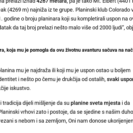
na prelazi iznad
4267 metara
, pa je tako Mt. Elbert (4401
ak (4269 m) najniža iz te grupe. Planinski klub Colorado 
1. godine o broju planinara koji su kompletirali uspon na 
atak da taj broj prelazi nešto malo više od 2000 ljudi“, o
mera, koja mu je pomogla da ovu životnu avanturu sačuva na nači
planina mu je najdraža ili koji mu je uspon ostao u boljem
dentitet i nešto po čemu je drukčija od ostalih,
svaki uspo
kčije iskustvo.
 i tradicija dijeli mišljenje da su
planine sveta mjesta
i da
Planinski vrhovi zato i postoje, da se sjedine s našim duho
vezani s nebom i sa zemljom, Oni nam donose ukorijenjen