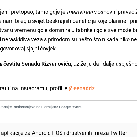
ljen i pretopao, tamo gdje je
mainstream
osnovni pravac ž
am bijeg u svijet beskrajnih beneficija koje planine i pr
tvar u vremenu gdje dominiraju fabrike i gdje sve može bi
i neraskidiva veza s prirodom su nešto što nikada niko n
govor ovaj sjajni čovjek.
a
čestita Senadu Rizvanoviću
, uz želju da i dalje uspješn
titi na Instagramu, profil je
@senadriz
.
Dodajte Radiosarajevo.ba u omiljene Google izvore
aplikacije za
Android
|
iOS
i društvenih mreža
Twitter
|