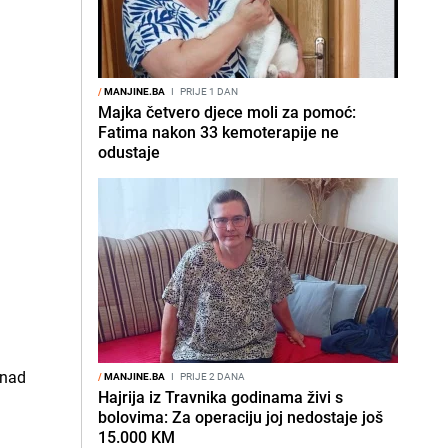
/
MANJINE.BA
I
PRIJE 1 DAN
Majka četvero djece moli za pomoć:
Fatima nakon 33 kemoterapije ne
odustaje
/
MANJINE.BA
I
PRIJE 2 DANA
Hajrija iz Travnika godinama živi s
bolovima: Za operaciju joj nedostaje još
15.000 KM