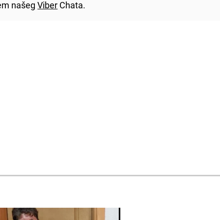
utem našeg
Viber
Chata.