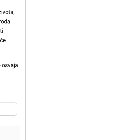
ivota,
iroda
ti
eće
o osvaja