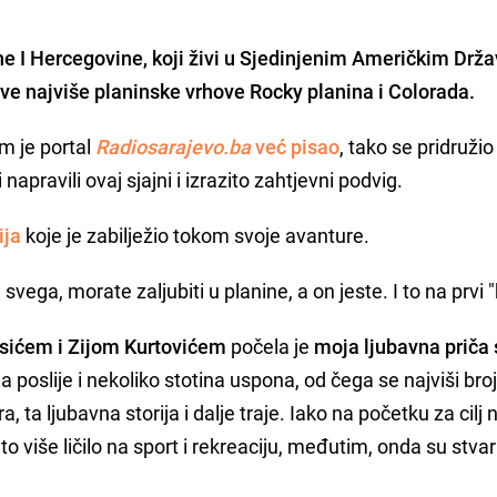
sne I Hercegovine, koji živi u Sjedinjenim Američkim Drž
ve najviše planinske vrhove Rocky planina i Colorada.
em je portal
Radiosarajevo.ba
već pisao
, tako se pridružio
 napravili ovaj sjajni i izrazito zahtjevni podvig.
ija
koje je zabilježio tokom svoje avanture.
svega, morate zaljubiti u planine, a on jeste. I to na prvi 
sićem i Zijom Kurtovićem
počela je
moja ljubavna priča
na poslije i nekoliko stotina uspona, od čega se najviši bro
a, ta ljubavna storija i dalje traje. Iako na početku za cilj
o više ličilo na sport i rekreaciju, međutim, onda su stvar