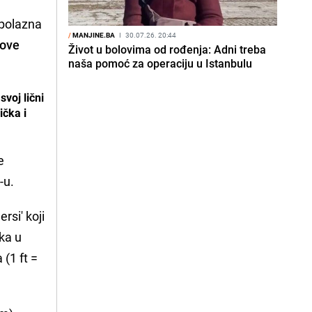
 polazna
/
MANJINE.BA
I
30.07.26. 20:44
hove
Život u bolovima od rođenja: Adni treba
naša pomoć za operaciju u Istanbulu
svoj lični
ička i
e
D-u.
rsi' koji
ika u
 (1 ft =