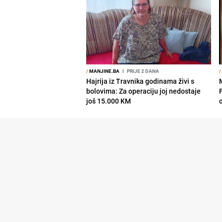
/
MANJINE.BA
I
PRIJE 2 DANA
/
Hajrija iz Travnika godinama živi s
bolovima: Za operaciju joj nedostaje
još 15.000 KM