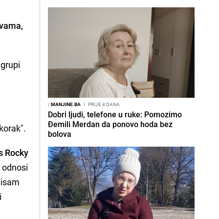
avama,
 grupi
/
MANJINE.BA
I
PRIJE 4 DANA
Dobri ljudi, telefone u ruke: Pomozimo
Đemili Merdan da ponovo hoda bez
"korak".
bolova
 s Rocky
j odnosi
 nisam
i