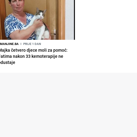
MANJINE.BA
I
PRIJE 1 DAN
Majka četvero djece moli za pomoć:
Fatima nakon 33 kemoterapije ne
odustaje