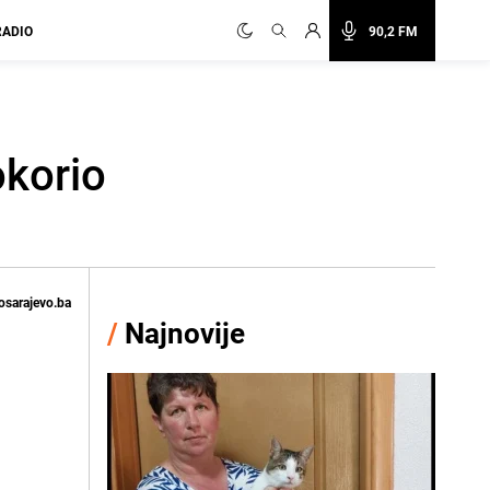
RADIO
90,2 FM
okorio
osarajevo.ba
/
Najnovije