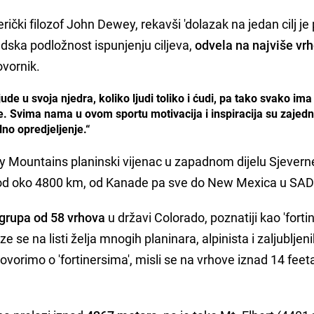
rički filozof John Dewey, rekavši 'dolazak na jedan cilj je
judska podložnost ispunjenju ciljeva,
odvela na najviše vr
ovornik.
jude u svoja njedra, koliko ljudi toliko i ćudi, pa tako svako ima 
e. Svima nama u ovom sportu motivacija i inspiracija su zajedn
lno opredjeljenje.“
 Mountains planinski vijenac u zapadnom dijelu Sjevern
 od oko 4800 km, od Kanade pa sve do New Mexica u SA
grupa od 58 vrhova
u državi Colorado, poznatiji kao 'fortine
aze se na listi želja mnogih planinara, alpinista i zaljubljen
ovorimo o 'fortinersima', misli se na vrhove iznad 14 feeta