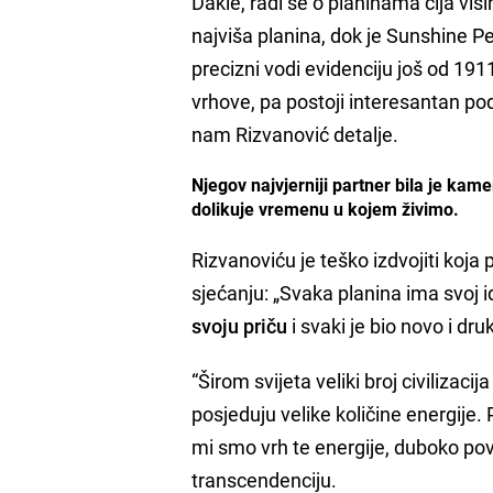
Dakle, radi se o planinama čija visi
najviša planina, dok je Sunshine Pe
precizni vodi evidenciju još od 191
vrhove, pa postoji interesantan pod
nam Rizvanović detalje.
Njegov najvjerniji partner bila je ka
dolikuje vremenu u kojem živimo.
Rizvanoviću je teško izdvojiti koja 
sjećanju: „Svaka planina ima svoj i
svoju priču
i svaki je bio novo i dru
“Širom svijeta veliki broj civilizacija
posjeduju velike količine energije. 
mi smo vrh te energije, duboko po
transcendenciju.