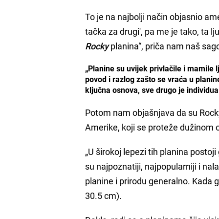
To je na najbolji način objasnio ame
tačka za drugi', pa me je tako, ta l
Rocky
planina“, priča nam naš sag
„Planine su uvijek privlačile i mamile l
povod i razlog zašto se vraća u planin
ključna osnova, sve drugo je individua
Potom nam objašnjava da su Rocky
Amerike, koji se proteže dužinom
„U širokoj lepezi tih planina postoji
su najpoznatiji, najpopularniji i nal
planine i prirodu generalno. Kada g
30.5 cm).