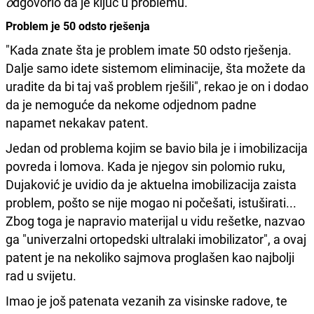
o
dgovorio da je ključ u problemu.
Problem je 50 odsto rješenja
"Kada znate šta je problem imate 50 odsto rješenja.
Dalje samo idete sistemom eliminacije, šta možete da
uradite da bi taj vaš problem rješili", rekao je on i dodao
da je nemoguće da nekome odjednom padne
napamet nekakav patent.
Jedan od problema kojim se bavio bila je i imobilizacija
povreda i lomova. Kada je njegov sin polomio ruku,
Dujaković je uvidio da je aktuelna imobilizacija zaista
problem, pošto se nije mogao ni počešati, istuširati...
Zbog toga je napravio materijal u vidu rešetke, nazvao
ga "univerzalni ortopedski ultralaki imobilizator", a ovaj
patent je na nekoliko sajmova proglašen kao najbolji
rad u svijetu.
Imao je još patenata vezanih za visinske radove, te