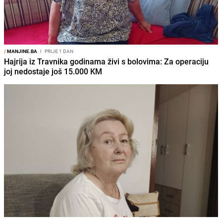
/
MANJINE.BA
I
PRIJE 1 DAN
Hajrija iz Travnika godinama živi s bolovima: Za operaciju
joj nedostaje još 15.000 KM