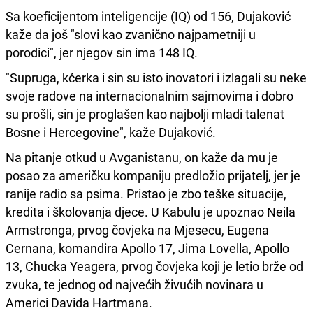
Sa koeficijentom inteligencije (IQ) od 156, Dujaković
kaže da još "slovi kao zvanično najpametniji u
porodici", jer njegov sin ima 148 IQ.
"Supruga, kćerka i sin su isto inovatori i izlagali su neke
svoje radove na internacionalnim sajmovima i dobro
su prošli, sin je proglašen kao najbolji mladi talenat
Bosne i Hercegovine", kaže Dujaković.
Na pitanje otkud u Avganistanu, on kaže da mu je
posao za američku kompaniju predložio prijatelj, jer je
ranije radio sa psima. Pristao je zbo teške situacije,
kredita i školovanja djece. U Kabulu je upoznao Neila
Armstronga, prvog čovjeka na Mjesecu, Eugena
Cernana, komandira Apollo 17, Jima Lovella, Apollo
13, Chucka Yeagera, prvog čovjeka koji je letio brže od
zvuka, te jednog od najvećih živućih novinara u
Americi Davida Hartmana.