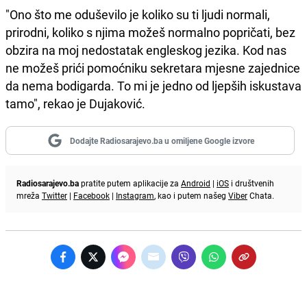
"Ono što me oduševilo je koliko su ti ljudi normali,
prirodni, koliko s njima možeš normalno popričati, bez
obzira na moj nedostatak engleskog jezika. Kod nas
ne možeš prići pomoćniku sekretara mjesne zajednice
da nema bodigarda. To mi je jedno od ljepših iskustava
tamo", rekao je Dujaković.
Dodajte Radiosarajevo.ba u omiljene Google izvore
Radiosarajevo.ba
pratite putem aplikacije za
Android
|
iOS
i društvenih
mreža
Twitter
|
Facebook
|
Instagram
, kao i putem našeg
Viber
Chata.