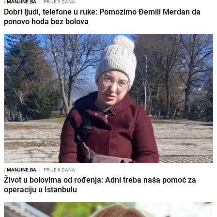
/
MANJINE.BA
I
PRIJE 3 DANA
Dobri ljudi, telefone u ruke: Pomozimo Đemili Merdan da
ponovo hoda bez bolova
/
MANJINE.BA
I
PRIJE 6 DANA
Život u bolovima od rođenja: Adni treba naša pomoć za
operaciju u Istanbulu