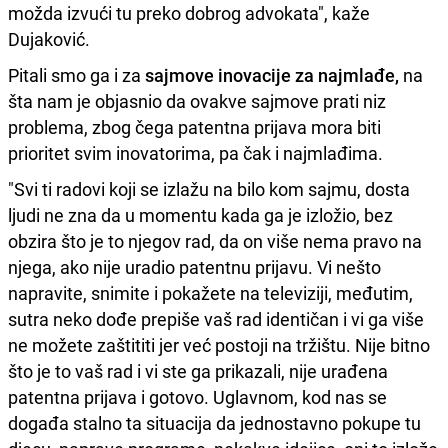
možda izvući tu preko dobrog advokata", kaže
Dujaković.
Pitali smo ga i za
sajmove inovacije za najmlađe,
na
šta nam je objasnio da ovakve sajmove prati niz
problema, zbog čega patentna prijava mora biti
prioritet svim inovatorima, pa čak i najmlađima.
"Svi ti radovi koji se izlažu na bilo kom sajmu, dosta
ljudi ne zna da u momentu kada ga je izložio, bez
obzira što je to njegov rad, da on više nema pravo na
njega, ako nije uradio patentnu prijavu. Vi nešto
napravite, snimite i pokažete na televiziji, međutim,
sutra neko dođe prepiše vaš rad identičan i vi ga više
ne možete zaštititi jer već postoji na tržištu. Nije bitno
što je to vaš rad i vi ste ga prikazali, nije urađena
patentna prijava i gotovo. Uglavnom, kod nas se
događa stalno ta situacija da jednostavno pokupe tu