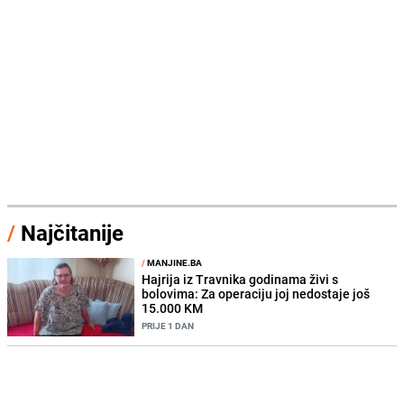
/
Najčitanije
/
MANJINE.BA
Hajrija iz Travnika godinama živi s
bolovima: Za operaciju joj nedostaje još
15.000 KM
PRIJE 1 DAN