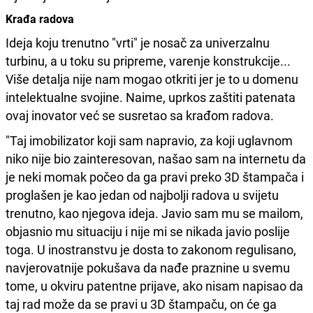
Krađa radova
Ideja koju trenutno "vrti" je nosač za univerzalnu
turbinu, a u toku su pripreme, varenje konstrukcije...
Više detalja nije nam mogao otkriti jer je to u domenu
intelektualne svojine. Naime, uprkos zaštiti patenata
ovaj inovator već se susretao sa krađom radova.
"Taj imobilizator koji sam napravio, za koji uglavnom
niko nije bio zainteresovan, našao sam na internetu da
je neki momak počeo da ga pravi preko 3D štampača i
proglašen je kao jedan od najbolji radova u svijetu
trenutno, kao njegova ideja. Javio sam mu se mailom,
objasnio mu situaciju i nije mi se nikada javio poslije
toga. U inostranstvu je dosta to zakonom regulisano,
navjerovatnije pokušava da nađe praznine u svemu
tome, u okviru patentne prijave, ako nisam napisao da
taj rad može da se pravi u 3D štampaču, on će ga