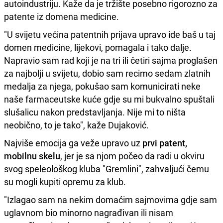
autoindustriju. Kaže da je tržište posebno rigorozno za
patente iz domena medicine.
"U svijetu većina patentnih prijava upravo ide baš u taj
domen medicine, lijekovi, pomagala i tako dalje.
Napravio sam rad koji je na tri ili četiri sajma proglašen
za najbolji u svijetu, dobio sam recimo sedam zlatnih
medalja za njega, pokušao sam komunicirati neke
naše farmaceutske kuće gdje su mi bukvalno spuštali
slušalicu nakon predstavljanja. Nije mi to ništa
neobično, to je tako", kaže Dujaković.
Najviše emocija ga veže upravo uz
prvi patent,
mobilnu skelu
, jer je sa njom počeo da radi u okviru
svog speleološkog kluba "Gremlini", zahvaljući čemu
su mogli kupiti opremu za klub.
"Izlagao sam na nekim domaćim sajmovima gdje sam
uglavnom bio minorno nagrađivan ili nisam