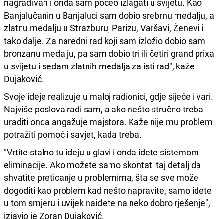
nagrađivan i onda sam počeo izlagati u svijetu. Kao
Banjalučanin u Banjaluci sam dobio srebrnu medalju, a
zlatnu medalju u Strazburu, Parizu, Varšavi, Ženevi i
tako dalje. Za naredni rad koji sam izložio dobio sam
bronzanu medalju, pa sam dobio tri ili četiri grand prixa
u svijetu i sedam zlatnih medalja za isti rad", kaže
Dujaković.
Svoje ideje realizuje u maloj radionici, gdje siječe i vari.
Najviše poslova radi sam, a ako nešto stručno treba
uraditi onda angažuje majstora. Kaže nije mu problem
potražiti pomoć i savjet, kada treba.
"Vrtite stalno tu ideju u glavi i onda idete sistemom
eliminacije. Ako možete samo skontati taj detalj da
shvatite preticanje u problemima, šta se sve može
dogoditi kao problem kad nešto napravite, samo idete
u tom smjeru i uvijek naiđete na neko dobro rješenje",
izjavio je Zoran Dujaković.