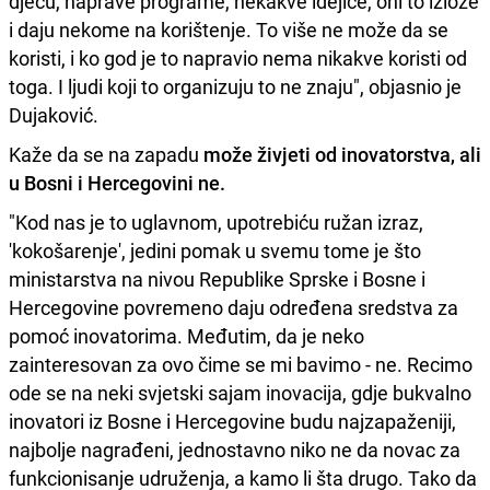
djecu, naprave programe, nekakve idejice, oni to izlože
i daju nekome na korištenje. To više ne može da se
koristi, i ko god je to napravio nema nikakve koristi od
toga. I ljudi koji to organizuju to ne znaju", objasnio je
Dujaković.
Kaže da se na zapadu
može živjeti od inovatorstva, ali
u Bosni i Hercegovini ne.
"Kod nas je to uglavnom, upotrebiću ružan izraz,
'kokošarenje', jedini pomak u svemu tome je što
ministarstva na nivou Republike Sprske i Bosne i
Hercegovine povremeno daju određena sredstva za
pomoć inovatorima. Međutim, da je neko
zainteresovan za ovo čime se mi bavimo - ne. Recimo
ode se na neki svjetski sajam inovacija, gdje bukvalno
inovatori iz Bosne i Hercegovine budu najzapaženiji,
najbolje nagrađeni, jednostavno niko ne da novac za
funkcionisanje udruženja, a kamo li šta drugo. Tako da