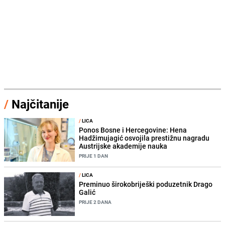
/
Najčitanije
/
LICA
Ponos Bosne i Hercegovine: Hena
Hadžimujagić osvojila prestižnu nagradu
Austrijske akademije nauka
PRIJE 1 DAN
/
LICA
Preminuo širokobriješki poduzetnik Drago
Galić
PRIJE 2 DANA