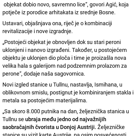
objekat dobio novo, savremno lice“, govori Agić, koja
potječe iz porodice arhitakata iz srednje Bosne.
Ustavari, objašnjava ona, riječ je o kombinaciji
revitalizacije i nove izgradnje.
„Postojeći objekat je obnovljen dok su stari peroni
uklonjeni i nanovo izgrađeni. Također, u postojećem
objektu je uklonjen dio ploča i time je proizašla nova
velika hala s galerijom nad podzemnim prolazom za
perone“, dodaje naša sagovornica.
Novi izgled stanice u Tullnu, nastavlja, Ismihana, u
oblikovnom smislu, postignut je kombiniranjem stakla i
metala sa postojećim materijalima.
„Sa skoro 8.000 putnika na dan, željeznička stanica u
Tullnu se
ubraja među jedno od najvažnijih
saobračajnih čvorista u Donjoj Austriji.
Željezničke
stanice su vizit karte Austrije, pa osim posvećenosti