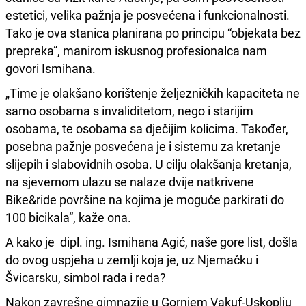
estetici, velika pažnja je posvećena i funkcionalnosti.
Tako je ova stanica planirana po principu “objekata bez
prepreka”, manirom iskusnog profesionalca nam
govori Ismihana.
„Time je olakšano korištenje željezničkih kapaciteta ne
samo osobama s invaliditetom, nego i starijim
osobama, te osobama sa dječijim kolicima. Također,
posebna pažnje posvećena je i sistemu za kretanje
slijepih i slabovidnih osoba. U cilju olakšanja kretanja,
na sjevernom ulazu se nalaze dvije natkrivene
Bike&ride površine na kojima je moguće parkirati do
100 bicikala“, kaže ona.
A kako je dipl. ing. Ismihana Agić, naše gore list, došla
do ovog uspjeha u zemlji koja je, uz Njemačku i
Švicarsku, simbol rada i reda?
Nakon zavrešne gimnazije u Gornjem Vakuf-Uskoplju