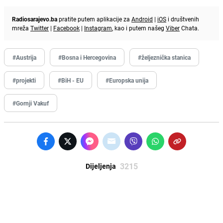
Radiosarajevo.ba
pratite putem aplikacije za
Android
|
iOS
i društvenih
mreža
Twitter
|
Facebook
|
Instagram
, kao i putem našeg
Viber
Chata.
#Austrija
#Bosna i Hercegovina
#željeznička stanica
#projekti
#BiH - EU
#Europska unija
#Gornji Vakuf
3215
Dijeljenja