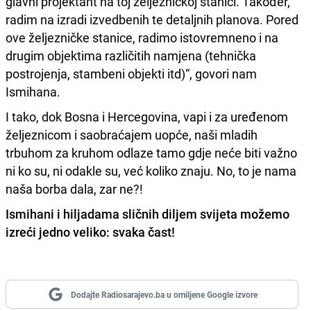
glavni projektant na toj željeznickoj stanici. Također,
radim na izradi izvedbenih te detaljnih planova. Pored
ove željezničke stanice, radimo istovremneno i na
drugim objektima različitih namjena (tehnička
postrojenja, stambeni objekti itd)“, govori nam
Ismihana.
I tako, dok Bosna i Hercegovina, vapi i za uređenom
željeznicom i saobraćajem uopće, naši mladih
trbuhom za kruhom odlaze tamo gdje neće biti važno
ni ko su, ni odakle su, već koliko znaju. No, to je nama
naša borba dala, zar ne?!
Ismihani i hiljadama sličnih diljem svijeta možemo
izreći jedno veliko: svaka čast!
Dodajte Radiosarajevo.ba u omiljene Google izvore