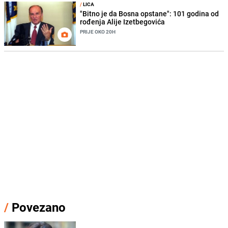
/
LICA
"Bitno je da Bosna opstane": 101 godina od
rođenja Alije Izetbegovića
PRIJE OKO 20H
/
Povezano