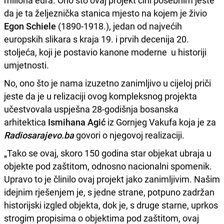
miliona eura. Ono što ovaj projekt čini posebnim jeste
da je ta željeznička stanica mjesto na kojem je živio
Egon Schiele
(1890-1918.), jedan od najvećih
europskih slikara s kraja 19. i prvih decenija 20.
stoljeća, koji je postavio kanone moderne u historiji
umjetnosti.
No, ono što je nama izuzetno zanimljivo u cijeloj priči
jeste da je u relizaciji ovog kompleksnog projekta
učestvovala uspješna 28-godišnja bosanska
arhitektica
Ismihana Agić
iz Gornjeg Vakufa koja je za
Radiosarajevo.ba
govori o njegovoj realizaciji.
„Tako se ovaj, skoro 150 godina star objekat ubraja u
objekte pod zaštitom, odnosno nacionalni spomenik.
Upravo to je člinilo ovaj projekt jako zanimljivim. Našim
idejnim rješenjem je, s jedne strane, potpuno zadržan
historijski izgled objekta, dok je, s druge starne, uprkos
strogim propisima o objektima pod zaštitom, ovaj