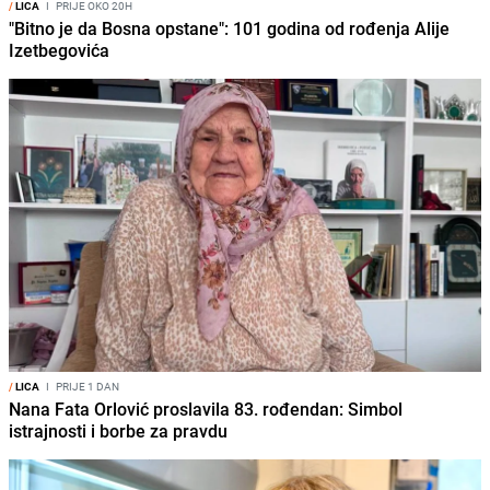
/
LICA
I
PRIJE OKO 20H
"Bitno je da Bosna opstane": 101 godina od rođenja Alije
Izetbegovića
/
LICA
I
PRIJE 1 DAN
Nana Fata Orlović proslavila 83. rođendan: Simbol
istrajnosti i borbe za pravdu