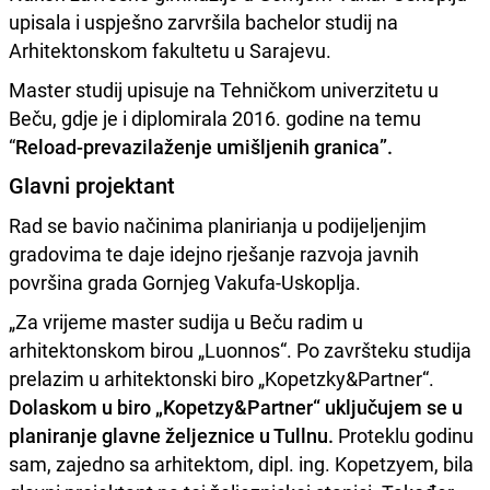
upisala i uspješno zarvršila bachelor studij na
Arhitektonskom fakultetu u Sarajevu.
Master studij upisuje na Tehničkom univerzitetu u
Beču, gdje je i diplomirala 2016. godine na temu
“
Reload-prevazilaženje umišljenih granica”.
Glavni projektant
Rad se bavio načinima planirianja u podijeljenjim
gradovima te daje idejno rješanje razvoja javnih
površina grada Gornjeg Vakufa-Uskoplja.
„Za vrijeme master sudija u Beču radim u
arhitektonskom birou „Luonnos“. Po završteku studija
prelazim u arhitektonski biro „Kopetzky&Partner“.
Dolaskom u biro „Kopetzy&Partner“ uključujem se u
planiranje glavne željeznice u Tullnu.
Proteklu godinu
sam, zajedno sa arhitektom, dipl. ing. Kopetzyem, bila