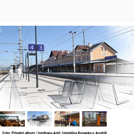
Foto: Privatni album / Ismihana Agić: Uspješna Bosanka u Austriji