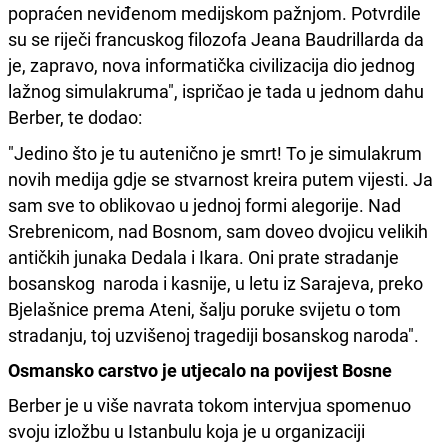
popraćen neviđenom medijskom pažnjom. Potvrdile
su se riječi francuskog filozofa Jeana Baudrillarda da
je, zapravo, nova informatička civilizacija dio jednog
lažnog simulakruma", ispričao je tada u jednom dahu
Berber, te dodao:
"Jedino što je tu autenično je smrt! To je simulakrum
novih medija gdje se stvarnost kreira putem vijesti. Ja
sam sve to oblikovao u jednoj formi alegorije. Nad
Srebrenicom, nad Bosnom, sam doveo dvojicu velikih
antičkih junaka Dedala i Ikara. Oni prate stradanje
bosanskog naroda i kasnije, u letu iz Sarajeva, preko
Bjelašnice prema Ateni, šalju poruke svijetu o tom
stradanju, toj uzvišenoj tragediji bosanskog naroda".
Osmansko carstvo je utjecalo na povijest Bosne
Berber je u više navrata tokom intervjua spomenuo
svoju izložbu u Istanbulu koja je u organizaciji