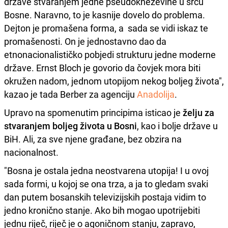
države stvaranjem jedne pseudokneževine u srcu
Bosne. Naravno, to je kasnije dovelo do problema.
Dejton je promašena forma, a sada se vidi iskaz te
promašenosti. On je jednostavno dao da
etnonacionalističko pobjedi strukturu jedne moderne
države. Ernst Bloch je govorio da čovjek mora biti
okružen nadom, jednom utopijom nekog boljeg života",
kazao je tada Berber za agenciju
Anadolija
.
Upravo na spomenutim principima isticao je
želju za
stvaranjem boljeg života u Bosni
, kao i bolje države u
BiH. Ali, za sve njene građane, bez obzira na
nacionalnost.
"Bosna je ostala jedna neostvarena utopija! I u ovoj
sada formi, u kojoj se ona trza, a ja to gledam svaki
dan putem bosanskih televizijskih postaja vidim to
jedno kronično stanje. Ako bih mogao upotrijebiti
jednu riječ, riječ je o agoničnom stanju, zapravo,