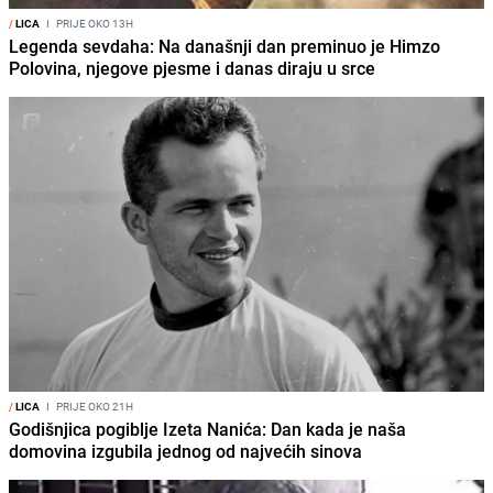
/
LICA
I
PRIJE OKO 13H
Legenda sevdaha: Na današnji dan preminuo je Himzo
Polovina, njegove pjesme i danas diraju u srce
/
LICA
I
PRIJE OKO 21H
Godišnjica pogiblje Izeta Nanića: Dan kada je naša
domovina izgubila jednog od najvećih sinova