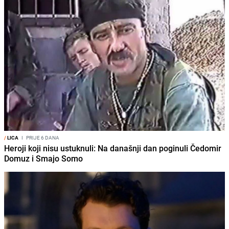
/
LICA
I
PRIJE 6 DANA
Heroji koji nisu ustuknuli: Na današnji dan poginuli Čedomir
Domuz i Smajo Somo