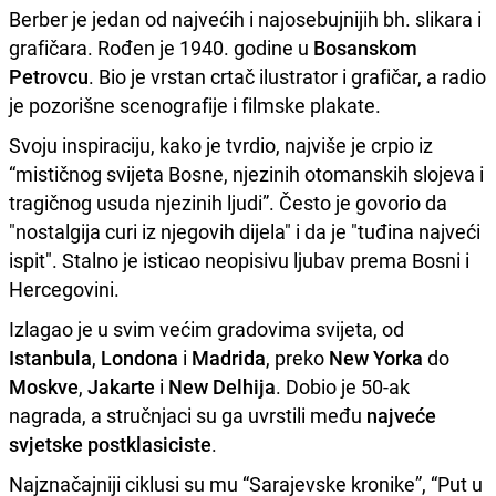
Berber je jedan od najvećih i najosebujnijih bh. slikara i
grafičara. Rođen je 1940. godine u
Bosanskom
Petrovcu
. Bio je vrstan crtač ilustrator i grafičar, a radio
je pozorišne scenografije i filmske plakate.
Svoju inspiraciju, kako je tvrdio, najviše je crpio iz
“mističnog svijeta Bosne, njezinih otomanskih slojeva i
tragičnog usuda njezinih ljudi”. Često je govorio da
"nostalgija curi iz njegovih dijela" i da je "tuđina najveći
ispit". Stalno je isticao neopisivu ljubav prema Bosni i
Hercegovini.
Izlagao je u svim većim gradovima svijeta, od
Istanbula
,
Londona
i
Madrida
, preko
New Yorka
do
Moskve
,
Jakarte
i
New Delhija
. Dobio je 50-ak
nagrada, a stručnjaci su ga uvrstili među
najveće
svjetske postklasiciste
.
Najznačajniji ciklusi su mu “Sarajevske kronike”, “Put u