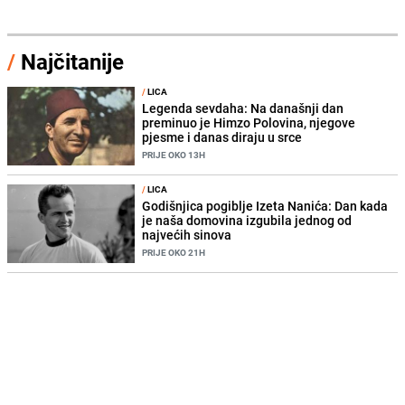
/
Najčitanije
/
LICA
Legenda sevdaha: Na današnji dan
preminuo je Himzo Polovina, njegove
pjesme i danas diraju u srce
PRIJE OKO 13H
/
LICA
Godišnjica pogiblje Izeta Nanića: Dan kada
je naša domovina izgubila jednog od
najvećih sinova
PRIJE OKO 21H