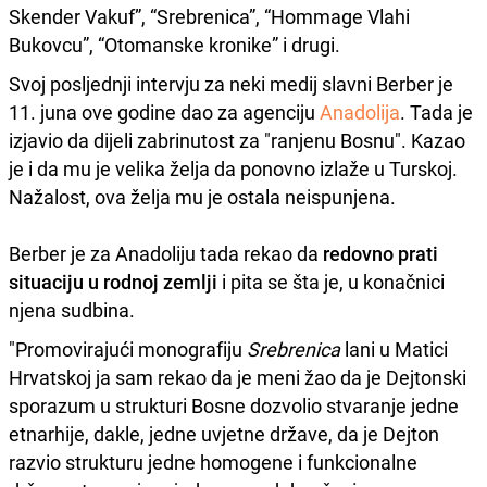
Skender Vakuf”, “Srebrenica”, “Hommage Vlahi
Bukovcu”, “Otomanske kronike” i drugi.
Svoj posljednji intervju za neki medij slavni Berber je
11. juna ove godine dao za agenciju
Anadolija
. Tada je
izjavio da dijeli zabrinutost za "ranjenu Bosnu". Kazao
je i da mu je velika želja da ponovno izlaže u Turskoj.
Nažalost, ova želja mu je ostala neispunjena.
Berber je za Anadoliju tada rekao da
redovno prati
situaciju u rodnoj zemlji
i pita se šta je, u konačnici
njena sudbina.
"Promovirajući monografiju
Srebrenica
lani u Matici
Hrvatskoj ja sam rekao da je meni žao da je Dejtonski
sporazum u strukturi Bosne dozvolio stvaranje jedne
etnarhije, dakle, jedne uvjetne države, da je Dejton
razvio strukturu jedne homogene i funkcionalne