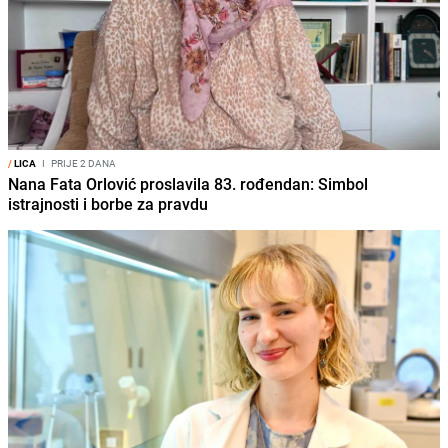
/
LICA
I
PRIJE 2 DANA
Nana Fata Orlović proslavila 83. rođendan: Simbol
istrajnosti i borbe za pravdu