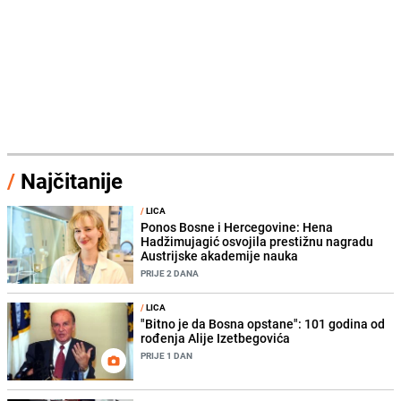
/
Najčitanije
/
LICA
Ponos Bosne i Hercegovine: Hena
Hadžimujagić osvojila prestižnu nagradu
Austrijske akademije nauka
PRIJE 2 DANA
/
LICA
"Bitno je da Bosna opstane": 101 godina od
rođenja Alije Izetbegovića
PRIJE 1 DAN