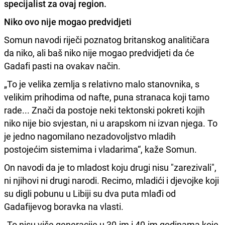
specijalist za ovaj region.
Niko ovo nije mogao predvidjeti
Somun navodi riječi poznatog britanskog analitičara
da niko, ali baš niko nije mogao predvidjeti da će
Gadafi pasti na ovakav način.
„To je velika zemlja s relativno malo stanovnika, s
velikim prihodima od nafte, puna stranaca koji tamo
rade... Znači da postoje neki tektonski pokreti kojih
niko nije bio svjestan, ni u arapskom ni izvan njega. To
je jedno nagomilano nezadovoljstvo mladih
postojećim sistemima i vladarima“, kaže Somun.
On navodi da je to mladost koju drugi nisu "zarezivali",
ni njihovi ni drugi narodi. Recimo, mladići i djevojke koji
su digli pobunu u Libiji su dva puta mlađi od
Gadafijevog boravka na vlasti.
„To nisu više generacije u 30-im i 40-im godinama koje