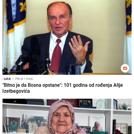
/
LICA
I
PRIJE 1 DAN
"Bitno je da Bosna opstane": 101 godina od rođenja Alije
Izetbegovića