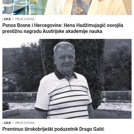
/
LICA
I
PRIJE 2 DANA
Ponos Bosne i Hercegovine: Hena Hadžimujagić osvojila
prestižnu nagradu Austrijske akademije nauka
/
LICA
I
PRIJE 3 DANA
Preminuo širokobriješki poduzetnik Drago Galić