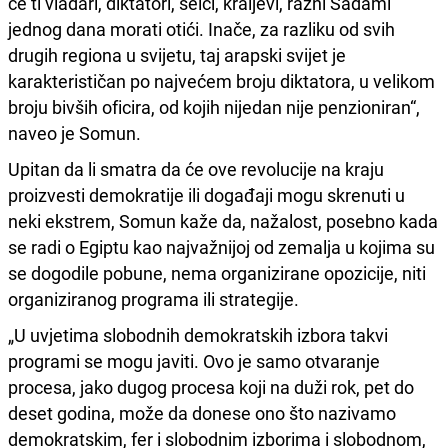
će ti vladari, diktatori, šeici, kraljevi, razni Sadami
jednog dana morati otići. Inače, za razliku od svih
drugih regiona u svijetu, taj arapski svijet je
karakterističan po najvećem broju diktatora, u velikom
broju bivših oficira, od kojih nijedan nije penzioniran“,
naveo je Somun.
Upitan da li smatra da će ove revolucije na kraju
proizvesti demokratije ili događaji mogu skrenuti u
neki ekstrem, Somun kaže da, nažalost, posebno kada
se radi o Egiptu kao najvažnijoj od zemalja u kojima su
se dogodile pobune, nema organizirane opozicije, niti
organiziranog programa ili strategije.
„U uvjetima slobodnih demokratskih izbora takvi
programi se mogu javiti. Ovo je samo otvaranje
procesa, jako dugog procesa koji na duži rok, pet do
deset godina, može da donese ono što nazivamo
demokratskim, fer i slobodnim izborima i slobodnom,