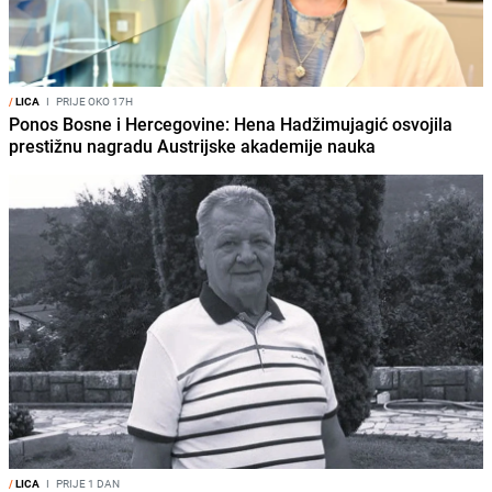
/
LICA
I
PRIJE OKO 17H
Ponos Bosne i Hercegovine: Hena Hadžimujagić osvojila
prestižnu nagradu Austrijske akademije nauka
/
LICA
I
PRIJE 1 DAN