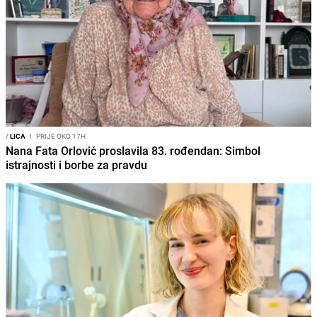
/
LICA
I
PRIJE OKO 17H
Nana Fata Orlović proslavila 83. rođendan: Simbol
istrajnosti i borbe za pravdu