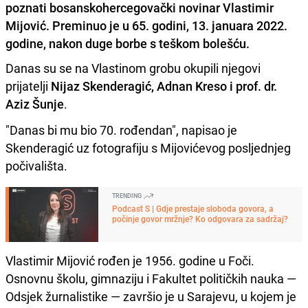
poznati bosanskohercegovački novinar Vlastimir
Mijović. Preminuo je u 65. godini, 13. januara 2022.
godine, nakon duge borbe s teškom bolešću.
Danas su se na Vlastinom grobu okupili njegovi
prijatelji
Nijaz Skenderagić, Adnan Kreso i prof. dr.
Aziz Šunje
.
"Danas bi mu bio 70. rođendan", napisao je
Skenderagić uz fotografiju s Mijovićevog posljednjeg
počivališta.
TRENDING
Podcast S | Gdje prestaje sloboda govora, a
počinje govor mržnje? Ko odgovara za sadržaj?
Vlastimir Mijović rođen je 1956. godine u Foči.
Osnovnu školu, gimnaziju i Fakultet političkih nauka —
Odsjek žurnalistike — završio je u Sarajevu, u kojem je