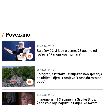
/
Povezano
11.05.26. 07:20
Balašević živi kroz pjesme: 73 godine od
rođenja "Panonskog mornara"
06.05.26. 14:10
Fotografije iz zraka | Obilježen Dan sjećanja
na ubijenu djecu Sarajeva "Samo da rata ne
bude"
04.05.26. 11:45
In memoriam | Sjećanje na Sadiku Biluš:
Žena koja nije napustila ranjenike tokom