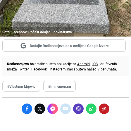
Foto: Facebook: Počast doajenu novinarstva
Dodajte Radiosarajevo.ba u omiljene Google izvore
Radiosarajevo.ba
pratite putem aplikacije za
Android
|
iOS
i društvenih
mreža
Twitter
|
Facebook
|
Instagram
, kao i putem našeg
Viber
Chata.
#Vlastimir Mijović
#In memoriam