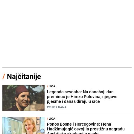
/
Najčitanije
/
LICA
Legenda sevdaha: Na današnji dan
preminuo je Himzo Polovina, njegove
pjesme i danas diraju u srce
PRIJE 2 DANA
/
LICA
Ponos Bosne i Hercegovine: Hena
Hadžimujagić osvojila prestižnu nagradu
Austrijske akademije nauka