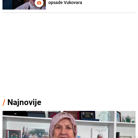
opsade Vukovara
/
Najnovije