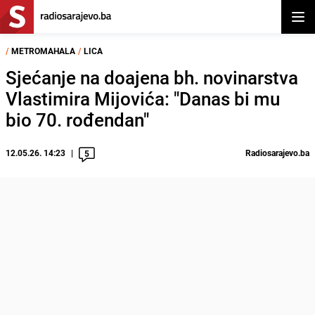
Otvor
/
METROMAHALA
/
LICA
Sjećanje na doajena bh. novinarstva
Vlastimira Mijovića: "Danas bi mu
bio 70. rođendan"
12.05.26. 14:23
Radiosarajevo.ba
5