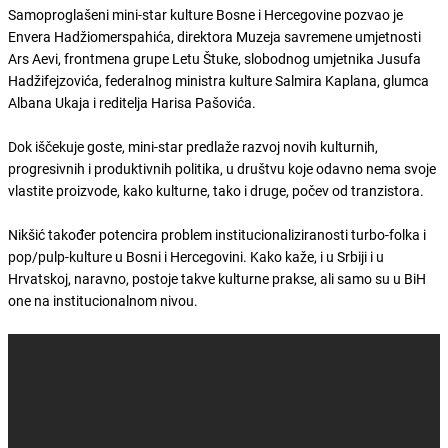
Samoproglašeni mini-star kulture Bosne i Hercegovine pozvao je
Envera Hadžiomerspahića, direktora Muzeja savremene umjetnosti
Ars Aevi, frontmena grupe Letu Štuke, slobodnog umjetnika Jusufa
Hadžifejzovića, federalnog ministra kulture Salmira Kaplana, glumca
Albana Ukaja i reditelja Harisa Pašovića.
Dok iščekuje goste, mini-star predlaže razvoj novih kulturnih,
progresivnih i produktivnih politika, u društvu koje odavno nema svoje
vlastite proizvode, kako kulturne, tako i druge, počev od tranzistora.
Nikšić također potencira problem institucionaliziranosti turbo-folka i
pop/pulp-kulture u Bosni i Hercegovini. Kako kaže, i u Srbiji i u
Hrvatskoj, naravno, postoje takve kulturne prakse, ali samo su u BiH
one na institucionalnom nivou.