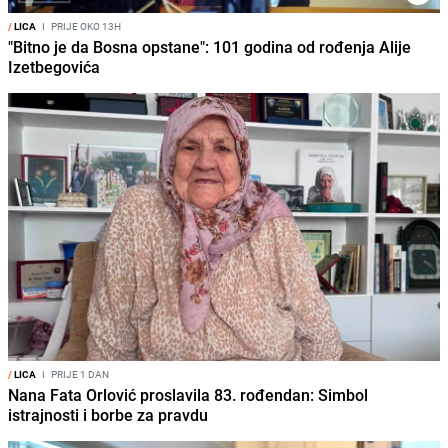
/
LICA
I
PRIJE OKO 13H
"Bitno je da Bosna opstane": 101 godina od rođenja Alije
Izetbegovića
/
LICA
I
PRIJE 1 DAN
Nana Fata Orlović proslavila 83. rođendan: Simbol
istrajnosti i borbe za pravdu