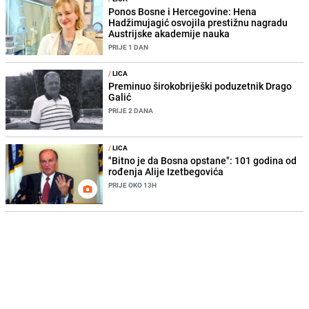
Ponos Bosne i Hercegovine: Hena
Hadžimujagić osvojila prestižnu nagradu
Austrijske akademije nauka
PRIJE 1 DAN
/
LICA
Preminuo širokobriješki poduzetnik Drago
Galić
PRIJE 2 DANA
/
LICA
"Bitno je da Bosna opstane": 101 godina od
rođenja Alije Izetbegovića
PRIJE OKO 13H