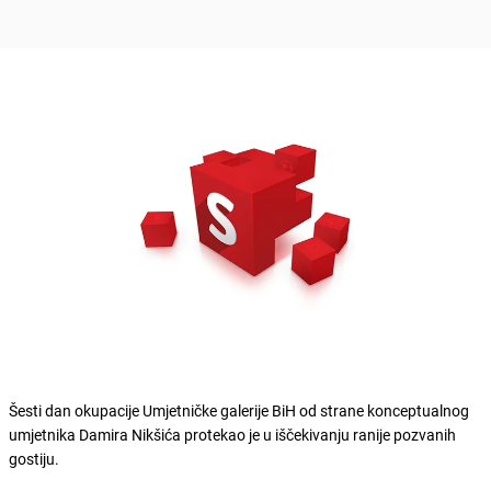
Šesti dan okupacije Umjetničke galerije BiH od strane konceptualnog
umjetnika Damira Nikšića protekao je u iščekivanju ranije pozvanih
gostiju.