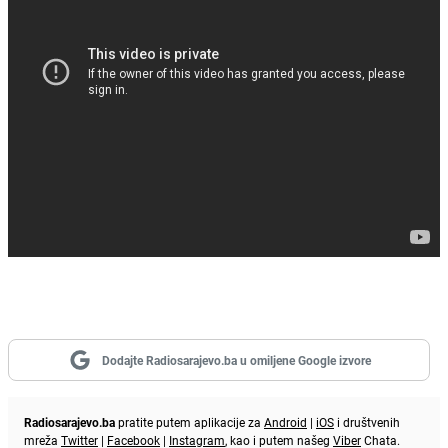
Dodajte Radiosarajevo.ba u omiljene Google izvore
Radiosarajevo.ba
pratite putem aplikacije za
Android
|
iOS
i društvenih
mreža
Twitter
|
Facebook
|
Instagram
, kao i putem našeg
Viber
Chata.