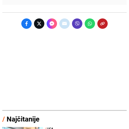
/
Najčitanije
/
LICA