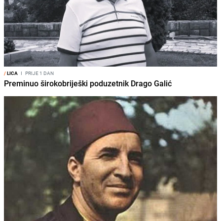
/
LICA
I
PRIJE 1 DAN
Preminuo širokobriješki poduzetnik Drago Galić