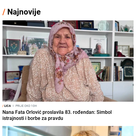
/
Najnovije
/
LICA
I
PRIJE OKO 10H
Nana Fata Orlović proslavila 83. rođendan: Simbol
istrajnosti i borbe za pravdu