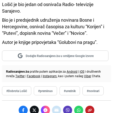
Lošić je bio jedan od osnivača Radio- televizije
Sarajevo.
Bio je i predsjednik udruženja novinara Bosne i
Hercegovine, osnivač časopisa za kulturu “Korijen” i
“Putevi”, dopisnik novina “Večer” i “Novice”.
Autor je knjige pripovjetaka “Golubovi na pragu”.
Dodajte Radiosarajevo.ba u omiljene Google izvore
Radiosarajevo.ba
pratite putem aplikacije za
Android
|
iOS
i društvenih
mreža
Twitter
|
Facebook
|
Instagram
, kao i putem našeg
Viber
Chata.
#Dobrota Lošić
#preminuo
#urednik
#novinari