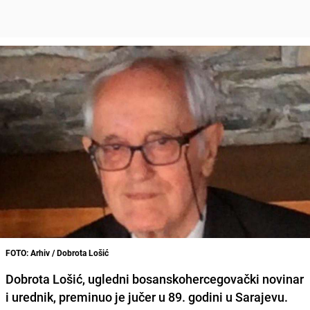
FOTO: Arhiv / Dobrota Lošić
Dobrota Lošić,
ugledni bosanskohercegovački novinar
i urednik,
preminuo
je jučer u 89. godini u Sarajevu.