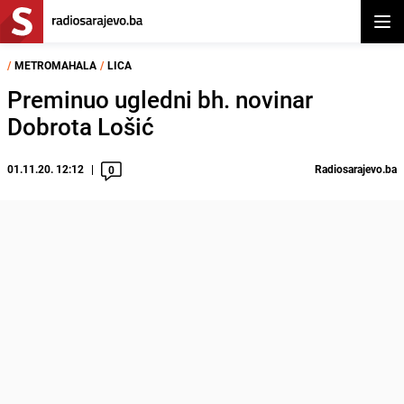
Otvor
/
METROMAHALA
/
LICA
Preminuo ugledni bh. novinar
Dobrota Lošić
01.11.20. 12:12
Radiosarajevo.ba
0