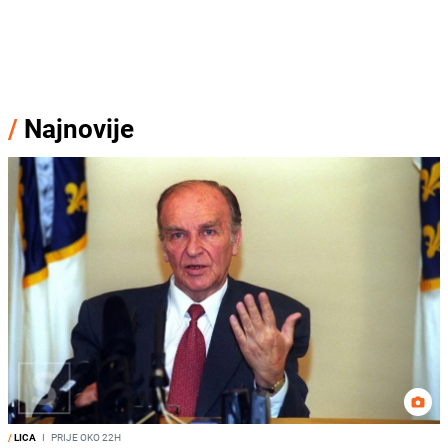
/
Najnovije
/
LICA
I
PRIJE OKO 22H