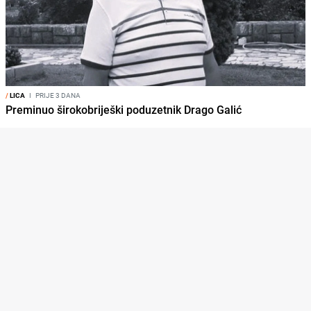
/
LICA
I
PRIJE 3 DANA
Preminuo širokobriješki poduzetnik Drago Galić