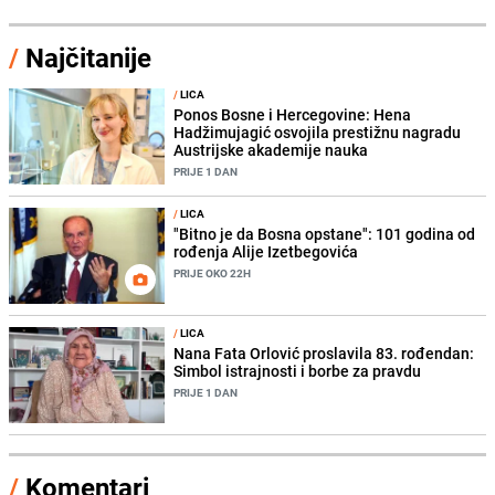
/
Najčitanije
/
LICA
Ponos Bosne i Hercegovine: Hena
Hadžimujagić osvojila prestižnu nagradu
Austrijske akademije nauka
PRIJE 1 DAN
/
LICA
"Bitno je da Bosna opstane": 101 godina od
rođenja Alije Izetbegovića
PRIJE OKO 22H
/
LICA
Nana Fata Orlović proslavila 83. rođendan:
Simbol istrajnosti i borbe za pravdu
PRIJE 1 DAN
/
Komentari