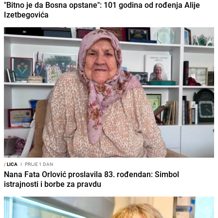
"Bitno je da Bosna opstane": 101 godina od rođenja Alije
Izetbegovića
/
LICA
I
PRIJE 1 DAN
Nana Fata Orlović proslavila 83. rođendan: Simbol
istrajnosti i borbe za pravdu