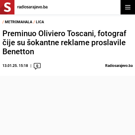
Otvor
/
METROMAHALA
/
LICA
Preminuo Oliviero Toscani, fotograf
čije su šokantne reklame proslavile
Benetton
13.01.25. 15:18
Radiosarajevo.ba
0