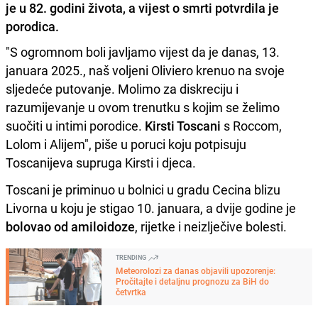
je u 82. godini života, a vijest o smrti potvrdila je
porodica.
"S ogromnom boli javljamo vijest da je danas, 13.
januara 2025., naš voljeni Oliviero krenuo na svoje
sljedeće putovanje. Molimo za diskreciju i
razumijevanje u ovom trenutku s kojim se želimo
suočiti u intimi porodice.
Kirsti Toscani
s Roccom,
Lolom i Alijem", piše u poruci koju potpisuju
Toscanijeva supruga Kirsti i djeca.
Toscani je priminuo u bolnici u gradu Cecina blizu
Livorna u koju je stigao 10. januara, a dvije godine je
bolovao od amiloidoze
, rijetke i neizlječive bolesti.
TRENDING
Meteorolozi za danas objavili upozorenje:
Pročitajte i detaljnu prognozu za BiH do
četvrtka