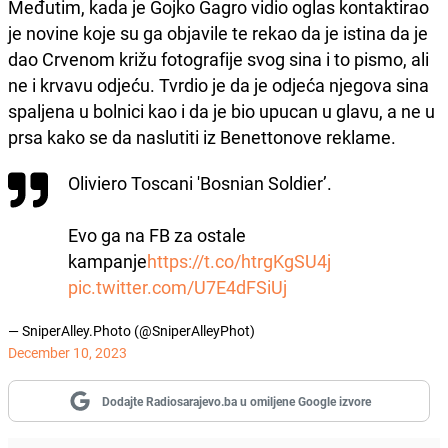
Međutim, kada je Gojko Gagro vidio oglas kontaktirao
je novine koje su ga objavile te rekao da je istina da je
dao Crvenom križu fotografije svog sina i to pismo, ali
ne i krvavu odjeću. Tvrdio je da je odjeća njegova sina
spaljena u bolnici kao i da je bio upucan u glavu, a ne u
prsa kako se da naslutiti iz Benettonove reklame.
Oliviero Toscani 'Bosnian Soldier’.
Evo ga na FB za ostale
kampanje
https://t.co/htrgKgSU4j
pic.twitter.com/U7E4dFSiUj
— SniperAlley.Photo (@SniperAlleyPhot)
December 10, 2023
Dodajte Radiosarajevo.ba u omiljene Google izvore