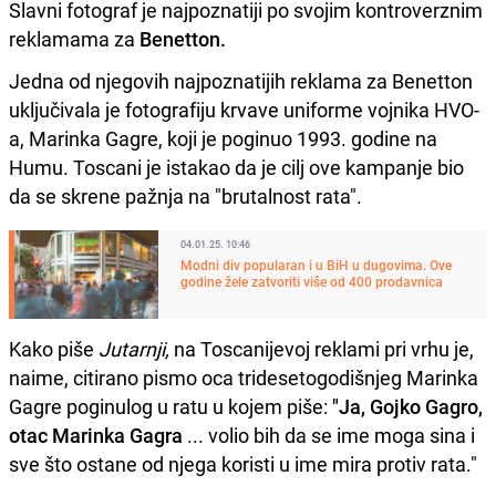
Slavni fotograf je najpoznatiji po svojim kontroverznim
reklamama za
Benetton.
Jedna od njegovih najpoznatijih reklama za Benetton
uključivala je fotografiju krvave uniforme vojnika HVO-
a, Marinka Gagre, koji je poginuo 1993. godine na
Humu. Toscani je istakao da je cilj ove kampanje bio
da se skrene pažnja na "brutalnost rata".
04.01.25. 10:46
Modni div popularan i u BiH u dugovima. Ove
godine žele zatvoriti više od 400 prodavnica
Kako piše
Jutarnji,
na Toscanijevoj reklami pri vrhu je,
naime, citirano pismo oca tridesetogodišnjeg Marinka
Gagre poginulog u ratu u kojem piše:
"Ja, Gojko Gagro,
otac Marinka Gagra
... volio bih da se ime moga sina i
sve što ostane od njega koristi u ime mira protiv rata."