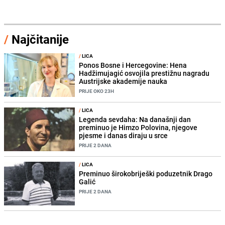
/
Najčitanije
/
LICA
Ponos Bosne i Hercegovine: Hena
Hadžimujagić osvojila prestižnu nagradu
Austrijske akademije nauka
PRIJE OKO 23H
/
LICA
Legenda sevdaha: Na današnji dan
preminuo je Himzo Polovina, njegove
pjesme i danas diraju u srce
PRIJE 2 DANA
/
LICA
Preminuo širokobriješki poduzetnik Drago
Galić
PRIJE 2 DANA