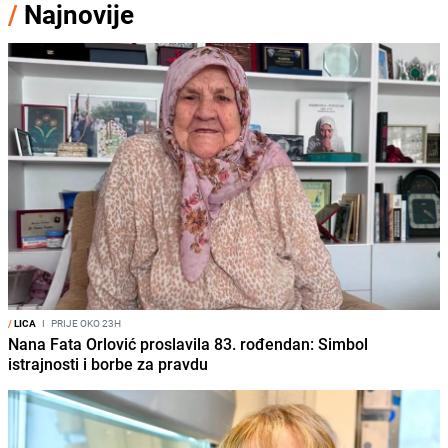
/
Najnovije
/
LICA
I
PRIJE OKO 23H
Nana Fata Orlović proslavila 83. rođendan: Simbol
istrajnosti i borbe za pravdu