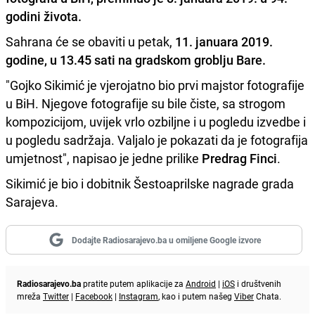
godini života.
Sahrana će se obaviti u petak,
11. januara 2019.
godine, u 13.45 sati na gradskom groblju Bare.
"Gojko Sikimić je vjerojatno bio prvi majstor fotografije
u BiH. Njegove fotografije su bile čiste, sa strogom
kompozicijom, uvijek vrlo ozbiljne i u pogledu izvedbe i
u pogledu sadržaja. Valjalo je pokazati da je fotografija
umjetnost", napisao je jedne prilike
Predrag Finci
.
Sikimić je bio i dobitnik Šestoaprilske nagrade grada
Sarajeva.
Dodajte Radiosarajevo.ba u omiljene Google izvore
Radiosarajevo.ba
pratite putem aplikacije za
Android
|
iOS
i društvenih
mreža
Twitter
|
Facebook
|
Instagram
, kao i putem našeg
Viber
Chata.