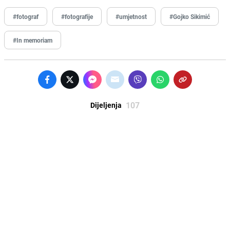
#fotograf
#fotografije
#umjetnost
#Gojko Sikimić
#In memoriam
107
Dijeljenja