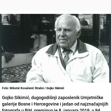
Foto: Milomir Kovačević Strašni / Gojko Sikimić
Gojko Sikimić, dugogodišnji zaposlenik Umjetničke
galerije Bosne i Hercegovine i jedan od najznačajnijih
fotografa u BiH
, preminuo je 8. januara 2019. u 94.