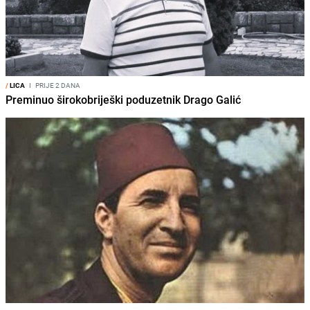
/
LICA
I
PRIJE 2 DANA
Preminuo širokobriješki poduzetnik Drago Galić