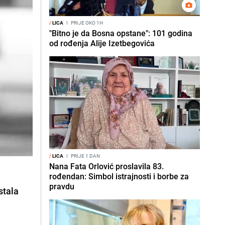
/
LICA
I
PRIJE OKO 1H
"Bitno je da Bosna opstane": 101 godina
od rođenja Alije Izetbegovića
/
LICA
I
PRIJE 1 DAN
Nana Fata Orlović proslavila 83.
g
rođendan: Simbol istrajnosti i borbe za
pravdu
stala