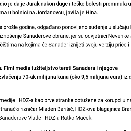
rdio je da je Jurak nakon duge i teške bolesti preminula 
a u bolnici na Jordanovcu, javila je Hina.
ine prošle godine, odgađano ponovljeno suđenje u slučaju 
iznošenje Sanaderove obrane, jer su odvjetnici Nevenke
očištima na kojima će Sanader iznijeti svoju verziju priče i
u Fimi media tužiteljstvo tereti Sanadera i njegove
zvlačenju 70-ak milijuna kuna (oko 9,5 milijuna eura) iz 
 medije i HDZ-a kao prve stranke optužene za korupciju n
 stranački rizničar Mladen Barišić, HDZ-ova blagajnica Br
k Sanaderove Vlade i HDZ-a Ratko Maček.