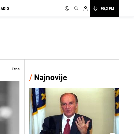
RADIO
90,2 FM
Fena
/
Najnovije