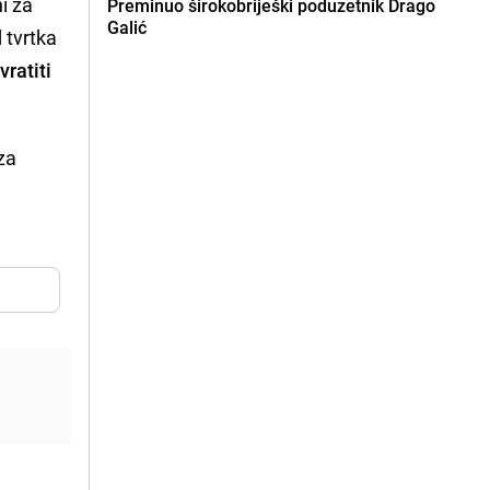
i za
Preminuo širokobriješki poduzetnik Drago
Galić
 tvrtka
ratiti
za