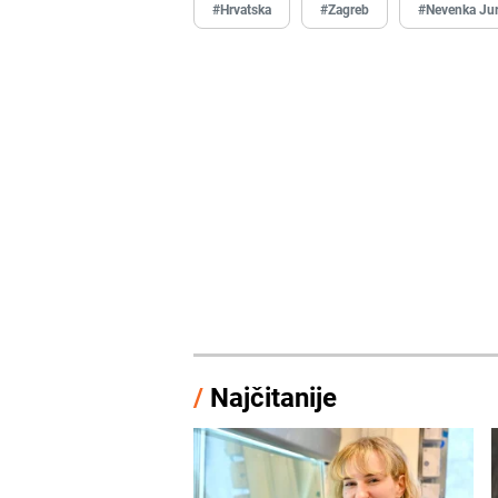
#Hrvatska
#Zagreb
#Nevenka Ju
/
Najčitanije