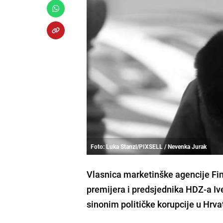
Foto: Luka Stanzl/PIXSELL / Nevenka Jurak
Vlasnica marketinške agencije Fi
premijera i predsjednika HDZ-a
Iv
sinonim političke korupcije u Hrva