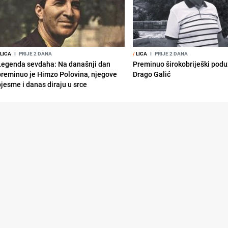
LICA
I
PRIJE 2 DANA
/
LICA
I
PRIJE 2 DANA
Legenda sevdaha: Na današnji dan
Preminuo širokobriješki podu
preminuo je Himzo Polovina, njegove
Drago Galić
pjesme i danas diraju u srce