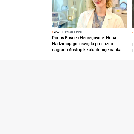
/
LICA
I
PRIJE 1 DAN
/
Ponos Bosne i Hercegovine: Hena
Hadžimujagić osvojila prestižnu
nagradu Austrijske akademije nauka