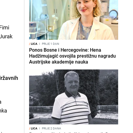
u
Fimi
 Jurak
/
LICA
I
PRIJE 1 DAN
Ponos Bosne i Hercegovine: Hena
Hadžimujagić osvojila prestižnu nagradu
Austrijske akademije nauka
državnih
a
anka
/
LICA
I
PRIJE 2 DANA