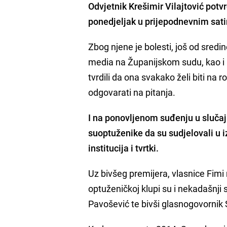
Odvjetnik Krešimir Vilajtović potv
ponedjeljak u prijepodnevnim satim
Zbog njene je bolesti, još od sred
media na Županijskom sudu, kao i 
tvrdili da ona svakako želi biti na r
odgovarati na pitanja.
I na ponovljenom suđenju u slučaj
suoptuženike da su sudjelovali u i
institucija i tvrtki.
Uz bivšeg premijera, vlasnice Fimi
optuženičkoj klupi su i nekadašnji
Pavošević te bivši glasnogovorni