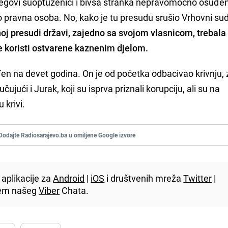
egovi suoptuženici i bivša stranka nepravomoćno osuđen
o pravna osoba. No, kako je tu presudu srušio Vrhovni sud
j presudi državi, zajedno sa svojom vlasnicom, trebala v
e koristi ostvarene kaznenim djelom.
n na devet godina. On je od početka odbacivao krivnju, 
ujući i Jurak, koji su isprva priznali korupciju, ali su na
 krivi.
Dodajte Radiosarajevo.ba u omiljene Google izvore
aplikacije za
Android
|
iOS
i društvenih mreža
Twitter
|
utem našeg
Viber
Chata.