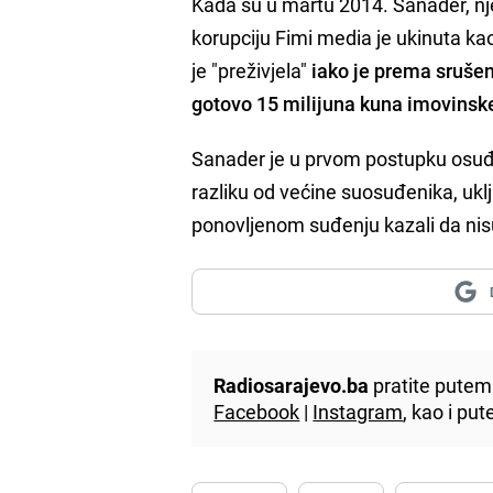
Kada su u martu 2014. Sanader, nj
korupciju Fimi media je ukinuta ka
je "preživjela"
iako je prema srušeno
gotovo 15 milijuna kuna imovinsk
Sanader je u prvom postupku osuđe
razliku od većine suosuđenika, uključ
ponovljenom suđenju kazali da nisu
Radiosarajevo.ba
pratite putem 
Facebook
|
Instagram
, kao i p