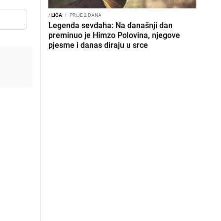
/
LICA
I
PRIJE 2 DANA
Legenda sevdaha: Na današnji dan
preminuo je Himzo Polovina, njegove
pjesme i danas diraju u srce