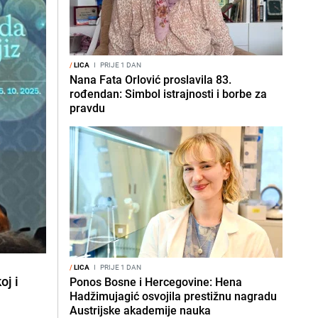
/
LICA
I
PRIJE 1 DAN
Nana Fata Orlović proslavila 83.
rođendan: Simbol istrajnosti i borbe za
pravdu
/
LICA
I
PRIJE 1 DAN
oj i
Ponos Bosne i Hercegovine: Hena
Hadžimujagić osvojila prestižnu nagradu
Austrijske akademije nauka