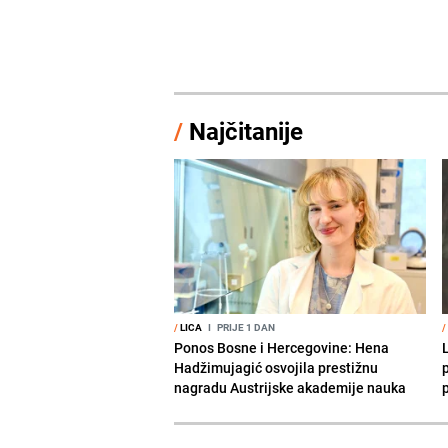
/
Najčitanije
/
LICA
I
PRIJE 1 DAN
/
Ponos Bosne i Hercegovine: Hena
Hadžimujagić osvojila prestižnu
nagradu Austrijske akademije nauka