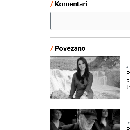
/
Komentari
/
Povezano
21
P
b
t
16
P