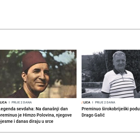
LICA
I
PRIJE 2 DANA
/
LICA
I
PRIJE 2 DANA
Legenda sevdaha: Na današnji dan
Preminuo širokobriješki podu
preminuo je Himzo Polovina, njegove
Drago Galić
pjesme i danas diraju u srce