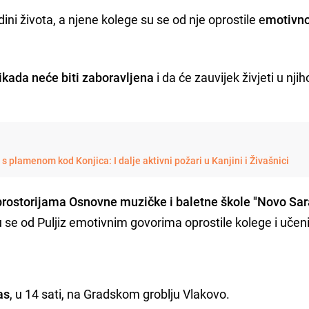
ini života, a njene kolege su se od nje oprostile e
motivn
ikada neće biti zaboravljena
i da će zauvijek živjeti u nji
s plamenom kod Konjica: I dalje aktivni požari u Kanjini i Živašnici
prostorijama Osnovne muzičke i baletne škole "Novo Sar
su se od Puljiz emotivnim govorima oprostile kolege i učeni
as
, u 14 sati, na Gradskom groblju Vlakovo.