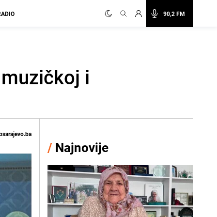
RADIO
90,2 FM
 muzičkoj i
osarajevo.ba
/
Najnovije