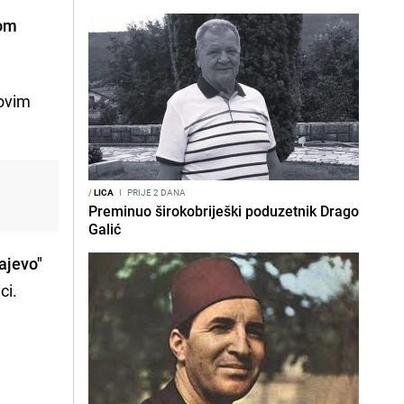
om
hovim
/
LICA
I
PRIJE 2 DANA
Preminuo širokobriješki poduzetnik Drago
Galić
ajevo"
ci.