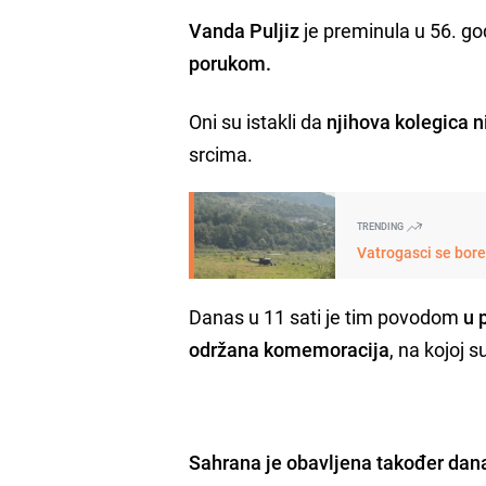
Vanda Puljiz
je preminula u 56. god
porukom.
Oni su istakli da
njihova kolegica n
srcima.
TRENDING
Vatrogasci se bore 
Danas u 11 sati je tim povodom
u 
održana komemoracija
, na kojoj 
Sahrana je obavljena također dan