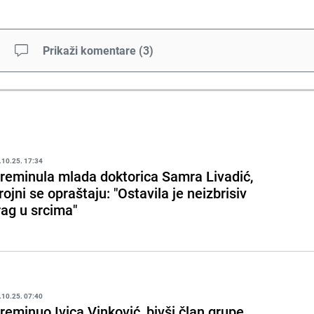
Prikaži komentare
(
3
)
.10.25. 17:34
reminula mlada doktorica Samra Livadić,
rojni se opraštaju: "Ostavila je neizbrisiv
rag u srcima"
.10.25. 07:40
reminuo Ivica Vinković, bivši član grupe