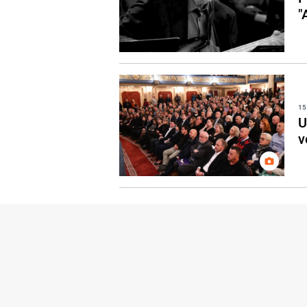
"
15
U
v