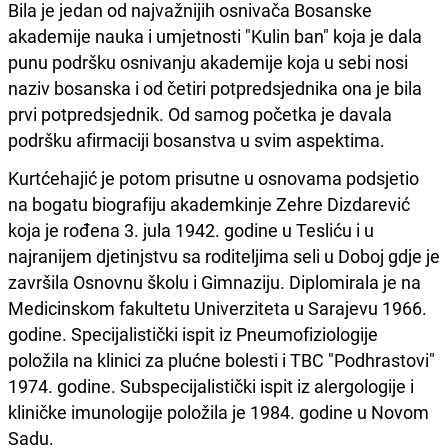
Bila je jedan od najvažnijih osnivača Bosanske
akademije nauka i umjetnosti "Kulin ban" koja je dala
punu podršku osnivanju akademije koja u sebi nosi
naziv bosanska i od četiri potpredsjednika ona je bila
prvi potpredsjednik. Od samog početka je davala
podršku afirmaciji bosanstva u svim aspektima.
Kurtćehajić je potom prisutne u osnovama podsjetio
na bogatu biografiju akademkinje Zehre Dizdarević
koja je rođena 3. jula 1942. godine u Tesliću i u
najranijem djetinjstvu sa roditeljima seli u Doboj gdje je
završila Osnovnu školu i Gimnaziju. Diplomirala je na
Medicinskom fakultetu Univerziteta u Sarajevu 1966.
godine. Specijalistički ispit iz Pneumofiziologije
položila na klinici za plućne bolesti i TBC "Podhrastovi"
1974. godine. Subspecijalistički ispit iz alergologije i
kliničke imunologije položila je 1984. godine u Novom
Sadu.