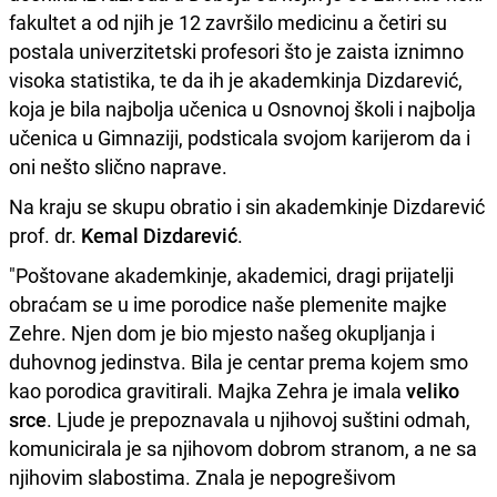
fakultet a od njih je 12 završilo medicinu a četiri su
postala univerzitetski profesori što je zaista iznimno
visoka statistika, te da ih je akademkinja Dizdarević,
koja je bila najbolja učenica u Osnovnoj školi i najbolja
učenica u Gimnaziji, podsticala svojom karijerom da i
oni nešto slično naprave.
Na kraju se skupu obratio i sin akademkinje Dizdarević
prof. dr.
Kemal Dizdarević
.
"Poštovane akademkinje, akademici, dragi prijatelji
obraćam se u ime porodice naše plemenite majke
Zehre. Njen dom je bio mjesto našeg okupljanja i
duhovnog jedinstva. Bila je centar prema kojem smo
kao porodica gravitirali. Majka Zehra je imala
veliko
srce
. Ljude je prepoznavala u njihovoj suštini odmah,
komunicirala je sa njihovom dobrom stranom, a ne sa
njihovim slabostima. Znala je nepogrešivom