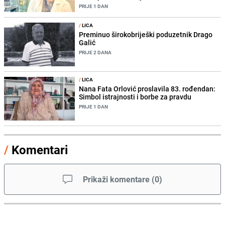
PRIJE 1 DAN
/
LICA
Preminuo širokobriješki poduzetnik Drago
Galić
PRIJE 2 DANA
/
LICA
Nana Fata Orlović proslavila 83. rođendan:
Simbol istrajnosti i borbe za pravdu
PRIJE 1 DAN
/
Komentari
Prikaži komentare
(
0
)