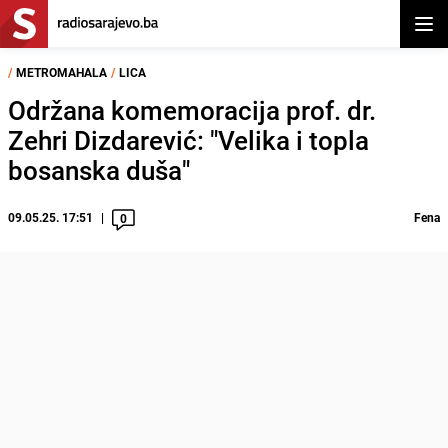
Otvor
/
METROMAHALA
/
LICA
Održana komemoracija prof. dr.
Zehri Dizdarević: "Velika i topla
bosanska duša"
09.05.25. 17:51
Fena
0