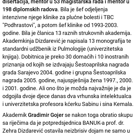
disertacija, mentor u 53 magistarska rada i mentor u
198 diplomskih radova
. Bila je šef odjeljenja
intenzivne njege klinike za plućne bolesti i TBC
"Podhrastovi", a potom šef klinike od 1993-2003.
godine. Bila je članica 13 raznih strukovnih akademija.
Akademkinja Dizdarević je napisala 13 monografija te
standardni udžbenik iz Pulmologije (univerzitetska
knjiga). Dobitnica je preko 30 domaćih i 10 inostranih
priznanja od kojih se izdvajaju Šestoaprilska nagrada
grada Sarajevo 2004. godine i grupna Šestoaprilska
nagrada 2005. godine, najuspješnija žena 1997., 2000.
i 2001. godine. Ali ono što je možda najvažnije je da je
odgojila dvoje djece danas dva vrhunska intelektualca
i univerzitetska profesora kćerku Sabinu i sina Kemala.
Akademik
Gradimir Gojer
se nakon toga obratio skupu
sa riječima da je potpredsjednica BANUK-a prof. dr.
Zehra Dizdarević ostavila neizbrisiv dojam ne samo u