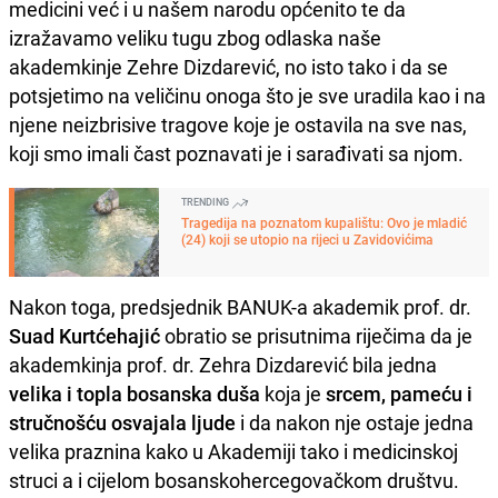
medicini već i u našem narodu općenito te da
izražavamo veliku tugu zbog odlaska naše
akademkinje Zehre Dizdarević, no isto tako i da se
potsjetimo na veličinu onoga što je sve uradila kao i na
njene neizbrisive tragove koje je ostavila na sve nas,
koji smo imali čast poznavati je i sarađivati sa njom.
TRENDING
Tragedija na poznatom kupalištu: Ovo je mladić
(24) koji se utopio na rijeci u Zavidovićima
Nakon toga, predsjednik BANUK-a akademik prof. dr.
Suad Kurtćehajić
obratio se prisutnima riječima da je
akademkinja prof. dr. Zehra Dizdarević bila jedna
velika i topla bosanska duša
koja je
srcem, pameću i
stručnošću osvajala ljude
i da nakon nje ostaje jedna
velika praznina kako u Akademiji tako i medicinskoj
struci a i cijelom bosanskohercegovačkom društvu.