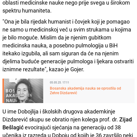
oblasti medicinske nauke nego prije svega u širokom
spektru humaniteta.
"Ona je bila rijedak humanist i čovjek koji je pomagao
ne samo u medicinskoj već u svim strukama u kojima
je bilo moguće. Mislim da je njenim gubitkom
medicinska nauka, a posebno pulmologija u BiH
itekako izgubila, ali sam siguran da će na njenim
djelima buduće generacije pulmologa i ljekara ostvariti
iznimne rezultate", kazao je Gojer.
05.05.25. 17:11
Bosanska akademija nauka se oprostila od
Zehre Dizdarević
U ime Dobojlija i školskih drugova akademkinje
Dizdarević skupu se obratio njen kolega prof. dr.
Zijad
Bešlagić
evocirajući sjećanja na generaciju od 38
učenika iz razreda u Doboju od kojih je 36 završilo neki