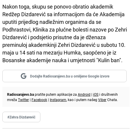
Nakon toga, skupu se ponovo obratio akademik
Redžep Dizdarević sa informacijom da će Akademija
uputiti prijedlog nadležnim organima da se
Podhrastovi, Klinika za plućne bolesti nazove po Zehri
Dizdarević i podsjetio prisutne da je dženaza
preminuloj akademkinji Zehri Dizdarević u subotu 10.
maja u 14 sati na mezarju Humka, saopćeno je iz
Bosanske akademije nauka i umjetnosti "Kulin ban".
Dodajte Radiosarajevo.ba u omiljene Google izvore
Radiosarajevo.ba
pratite putem aplikacije za
Android
|
iOS
i društvenih
mreža
Twitter
|
Facebook
|
Instagram
, kao i putem našeg
Viber
Chata.
#Zehra Dizdarević