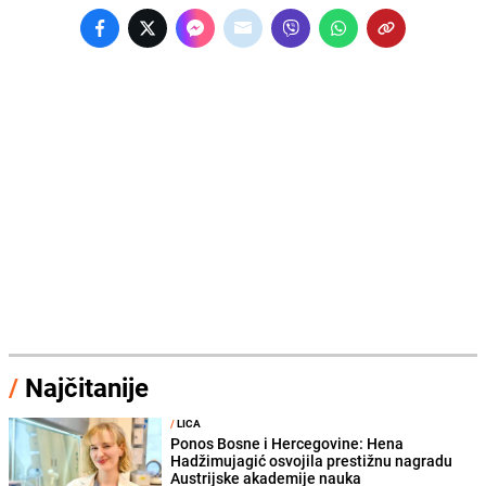
/
Najčitanije
/
LICA
Ponos Bosne i Hercegovine: Hena
Hadžimujagić osvojila prestižnu nagradu
Austrijske akademije nauka