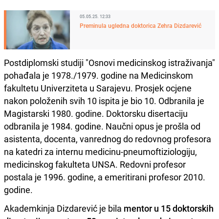
05.05.25. 12:33
Preminula ugledna doktorica Zehra Dizdarević
Postdiplomski studiji "Osnovi medicinskog istraživanja"
pohađala je 1978./1979. godine na Medicinskom
fakultetu Univerziteta u Sarajevu. Prosjek ocjene
nakon položenih svih 10 ispita je bio 10. Odbranila je
Magistarski 1980. godine. Doktorsku disertaciju
odbranila je 1984. godine. Naučni opus je prošla od
asistenta, docenta, vanrednog do redovnog profesora
na katedri za internu medicinu-pneumoftiziologiju,
medicinskog fakulteta UNSA. Redovni profesor
postala je 1996. godine, a emeritirani profesor 2010.
godine.
Akademkinja Dizdarević je bila
mentor u 15 doktorskih