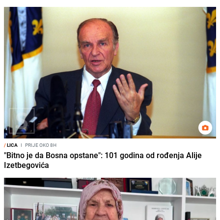
/
LICA
I
PRIJE OKO 8H
"Bitno je da Bosna opstane": 101 godina od rođenja Alije
Izetbegovića