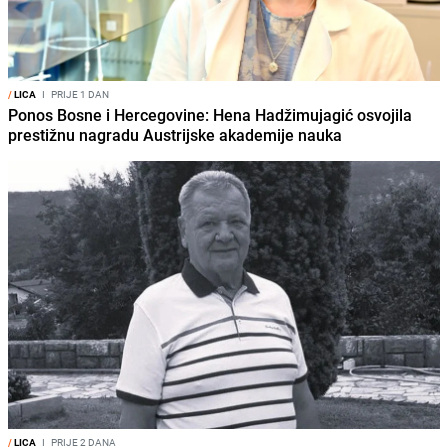
/
LICA
I
PRIJE 1 DAN
Ponos Bosne i Hercegovine: Hena Hadžimujagić osvojila
prestižnu nagradu Austrijske akademije nauka
/
LICA
I
PRIJE 2 DANA