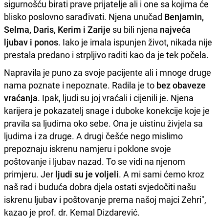
sigurnošću birati prave prijatelje ali i one sa kojima će
blisko poslovno sarađivati. Njena unučad
Benjamin,
Selma, Daris, Kerim i Zarije
su bili njena
najveća
ljubav i ponos
. Iako je imala ispunjen život, nikada nije
prestala predano i strpljivo raditi kao da je tek počela.
Napravila je puno za svoje pacijente ali i mnoge druge
nama poznate i nepoznate. Radila je to
bez obaveze
vraćanja
. Ipak, ljudi su joj vraćali i cijenili je. Njena
karijera je pokazatelj snage i duboke konekcije koje je
pravila sa ljudima oko sebe. Ona je uistinu živjela sa
ljudima i za druge. A drugi češće nego mislimo
prepoznaju iskrenu namjeru i poklone svoje
poštovanje i ljubav nazad. To se vidi na njenom
primjeru. Jer
ljudi su je voljeli
. A mi sami ćemo kroz
naš rad i buduća dobra djela ostati svjedočiti našu
iskrenu ljubav i poštovanje prema našoj majci Zehri",
kazao je prof. dr. Kemal Dizdarević.