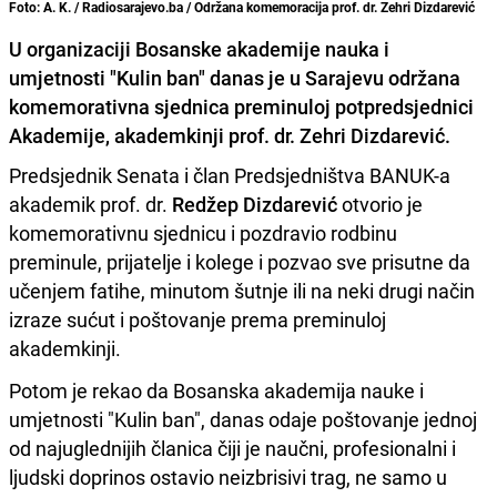
Foto: A. K. / Radiosarajevo.ba / Održana komemoracija prof. dr. Zehri Dizdarević
U organizaciji Bosanske akademije nauka i
umjetnosti "Kulin ban" danas je u Sarajevu održana
komemorativna sjednica preminuloj potpredsjednici
Akademije, akademkinji prof. dr. Zehri Dizdarević.
Predsjednik Senata i član Predsjedništva BANUK-a
akademik prof. dr.
Redžep Dizdarević
otvorio je
komemorativnu sjednicu i pozdravio rodbinu
preminule, prijatelje i kolege i pozvao sve prisutne da
učenjem fatihe, minutom šutnje ili na neki drugi način
izraze sućut i poštovanje prema preminuloj
akademkinji.
Potom je rekao da Bosanska akademija nauke i
umjetnosti "Kulin ban", danas odaje poštovanje jednoj
od najuglednijih članica čiji je naučni, profesionalni i
ljudski doprinos ostavio neizbrisivi trag, ne samo u