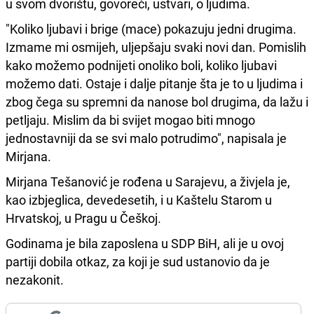
u svom dvorištu, govoreći, ustvari, o ljudima.
"Koliko ljubavi i brige (mace) pokazuju jedni drugima.
Izmame mi osmijeh, uljepšaju svaki novi dan. Pomislih
kako možemo podnijeti onoliko boli, koliko ljubavi
možemo dati. Ostaje i dalje pitanje šta je to u ljudima i
zbog čega su spremni da nanose bol drugima, da lažu i
petljaju. Mislim da bi svijet mogao biti mnogo
jednostavniji da se svi malo potrudimo", napisala je
Mirjana.
Mirjana Tešanović je rođena u Sarajevu, a živjela je,
kao izbjeglica, devedesetih, i u Kaštelu Starom u
Hrvatskoj, u Pragu u Češkoj.
Godinama je bila zaposlena u SDP BiH, ali je u ovoj
partiji dobila otkaz, za koji je sud ustanovio da je
nezakonit.