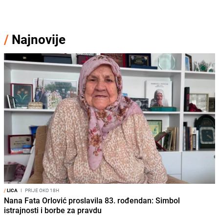
/
Najnovije
/
LICA
I
PRIJE OKO 18H
Nana Fata Orlović proslavila 83. rođendan: Simbol
istrajnosti i borbe za pravdu