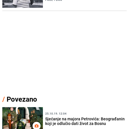
/
Povezano
25.10.19. 12:04
Sjećanje na majora Petrovića: Beograđanin
koji je odlučio dati život za Bosnu