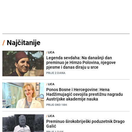
/
Najčitanije
/
LICA
Legenda sevdaha: Na današnji dan
preminuo je Himzo Polovina, njegove
pjesme i danas diraju u srce
PRIJE 2 DANA
/
LICA
Ponos Bosne i Hercegovine: Hena
Hadžimujagić osvojila prestižnu nagradu
Austrijske akademije nauka
PRIJE OKO 18H
/
LICA
Preminuo širokobriješki poduzetnik Drago
Galić
PRIJE 1 DAN