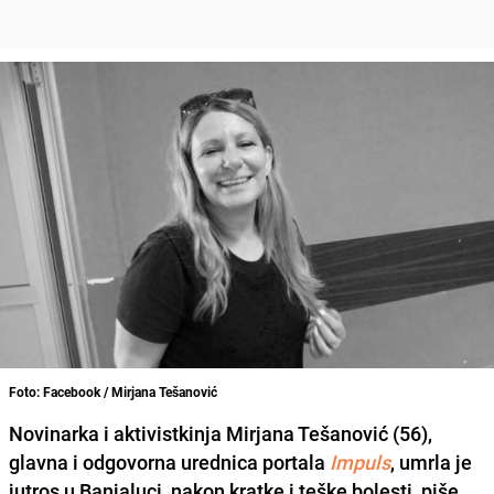
Foto: Facebook / Mirjana Tešanović
Novinarka i aktivistkinja
Mirjana Tešanović
(56),
glavna i odgovorna urednica portala
Impuls
, umrla je
jutros u Banjaluci, nakon kratke i teške bolesti, piše