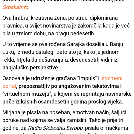
Srpskainfo
.
Ova hrabra, kreativna žena, po struci diplomirana
pravnica, u svijet novinarstva je zakoračila kada je već
bila u zrelom dobu, na pragu pedesetih.
U to vrijeme se ova rođena Sarajka doselila u Banju
Luku, između ostalog i zato što je, kako je jednom
rekla,
htjela da dešavanja iz devedesetih vidi i iz
banjalučke perspektive.
Osnovala je udruženje građana "Impuls" i
istoimeni
portal
,
prepoznatljiv po angažovanim tekstovima i
"virtuelnom muzeju", u kojem se reprintuju novinarske
priče iz kasnih osamdesetih godina prošlog vijeka.
Mirjana je pisala na poseban, emotivan način, šaljući
poruke nad kojima se valja zamisliti. Tako je prije tri
godine, za
Radio Slobodnu Evropu
, pisala o mačkama